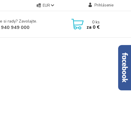
Prihlásenie
EUR
e si rady? Zavolajte.
0
ks
za
0 €
 940 949 000