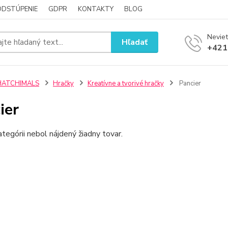
ODSTÚPENIE
GDPR
KONTAKTY
BLOG
Neviet
Hľadať
+421
HATCHIMALS
Hračky
Kreatívne a tvorivé hračky
Pancier
ier
ategórii nebol nájdený žiadny tovar.