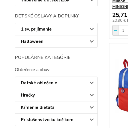
Vybavenie detskej izby
Mimoni
MINIONK
25,71
DETSKÉ OSLAVY A DOPLNKY
20,90 €
1 sv. prijímanie
Halloween
POPULÁRNE KATEGÓRIE
Oblečenie a obuv
Detské oblečenie
Hračky
Kŕmenie dieťaťa
Príslušenstvo ku kočíkom