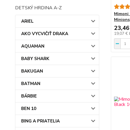
DETSKÝ HRDINA A-Z
Mimoni 
Minions
ARIEL
23,46
AKO VYCVIČIŤ DRAKA
19,07 €
AQUAMAN
BABY SHARK
BAKUGAN
BATMAN
BÁRBIE
BEN 10
BING A PRIATELIA