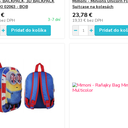
 - BACKPACK, 3D BACKPACK
Mimoni - Minions Unicorn Fl
I 02063 - BOB
Suitcase na kolesách
 €
23,78 €
3-7 dní
bez DPH
19,33 €
bez DPH
Pridať do košíka
Pridať do koš