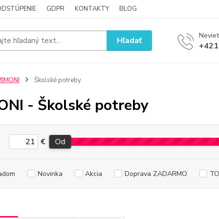
ODSTÚPENIE
GDPR
KONTAKTY
BLOG
Neviet
Hľadať
+421
MIMONI
Školské potreby
NI - Školské potreby
€
Od
adom
Novinka
Akcia
Doprava ZADARMO
TO