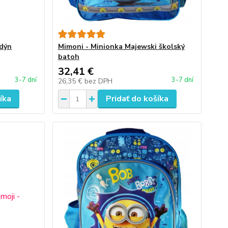
ndýn
Mimoni - Minionka Majewski školský
batoh
32,41 €
3-7 dní
3-7 dní
26,35 €
bez DPH
íka
Pridať do košíka