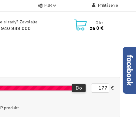
Prihlásenie
EUR
e si rady? Zavolajte.
0
ks
za
0 €
 940 949 000
Do
€
P produkt