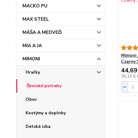
MACKO PU
MAX STEEL
MÁŠA A MEDVEĎ
MIA A JA
Mimoni 
MIMONI
Czarny
44,69
Hračky
36,33 €
Školské potreby
Obuv
Kostýmy a doplnky
Detská izba