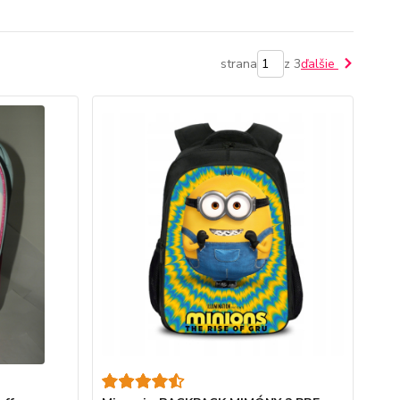
strana
z 3
ďalšie