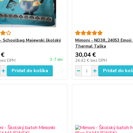
- Schoolbag Majewski školský
Mimoni - ND38_24053 Emoji 
Thermal Taška
 €
30,04 €
3-7 dní
bez DPH
24,42 €
bez DPH
Pridať do košíka
Pridať do koš