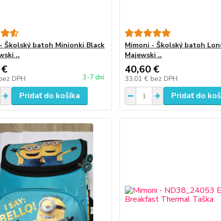
- Školský batoh Minionki Black
Mimoni - Školský batoh Lo
ski ..
Majewski ..
 €
40,60 €
3-7 dní
bez DPH
33,01 €
bez DPH
Pridať do košíka
Pridať do koš