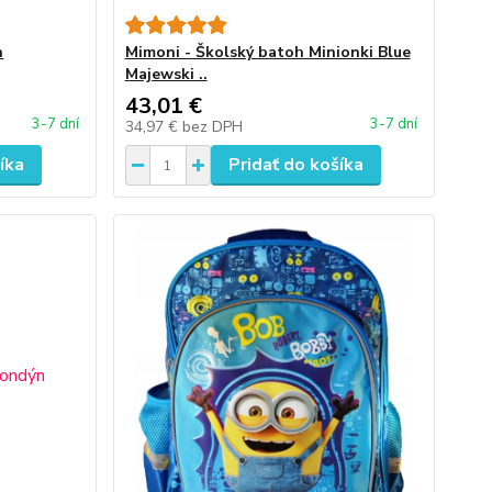
n
Mimoni - Školský batoh Minionki Blue
Majewski ..
43,01 €
3-7 dní
3-7 dní
34,97 €
bez DPH
íka
Pridať do košíka