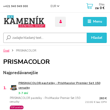
0
ks
EUR
+421 940 949 000
za
0 €
Menu
Hľadať
Úvod
PRISMACOLOR
PRISMACOLOR
Najpredávanejšie
PRISMACOLOR pastelky - PrisMacolor Premier Set 150
1.
ceruzky
3-7 dní
PRISMACOLOR pastelky - PrisMacolor Premier Set 150
263 €
ceruzky
213,82 € bez DPH
TOP produkt