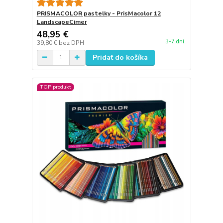
PRISMACOLOR pastelky - PrisMacolor 12
LandscapeCimer
48,95 €
3-7 dní
39,80 €
bez DPH
Pridať do košíka
TOP produkt