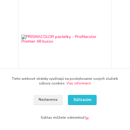
Tieto webové stránky využívajú na poskytovanie svojich služieb
súbory cookies.
Viac informácií
.
PRISMACOLOR pastelky - PrisMacolor Premier 48
kusov
Súhlasím
Nastavenia
111,17 €
3-7 dní
90,38 €
bez DPH
Súhlas môžete odmietnuť
tu
.
Pridať do košíka