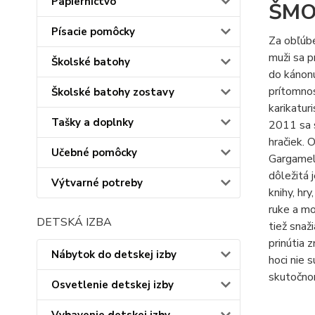
Papiernictvo
ŠMO
Písacie pomôcky
Za obľúb
muži sa p
Školské batohy
do kánonu
prítomnos
Školské batohy zostavy
karikatur
Tašky a doplnky
2011 sa s
hračiek. 
Učebné pomôcky
Gargamel
dôležitá 
Výtvarné potreby
knihy, hr
ruke a mo
DETSKÁ IZBA
tiež sna
prinútia 
Nábytok do detskej izby
hoci nie 
skutočnom
Osvetlenie detskej izby