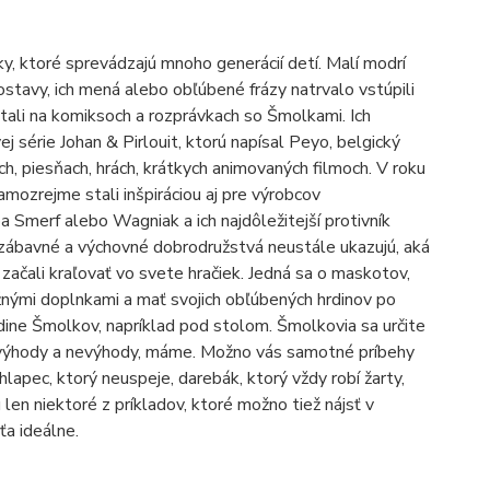
 ktoré sprevádzajú mnoho generácií detí. Malí modrí
. Postavy, ich mená alebo obľúbené frázy natrvalo vstúpili
rastali na komiksoch a rozprávkach so Šmolkami. Ich
série Johan & Pirlouit, ktorú napísal Peyo, belgický
ch, piesňach, hrách, krátkych animovaných filmoch. V roku
amozrejme stali inšpiráciou aj pre výrobcov
a Smerf alebo Wagniak a ich najdôležitejší protivník
ábavné a výchovné dobrodružstvá neustále ukazujú, aká
 začali kraľovať vo svete hračiek. Jedná sa o maskotov,
žnými doplnkami a mať svojich obľúbených hrdinov po
edine Šmolkov, napríklad pod stolom. Šmolkovia sa určite
, výhody a nevýhody, máme. Možno vás samotné príbehy
lapec, ktorý neuspeje, darebák, ktorý vždy robí žarty,
 len niektoré z príkladov, ktoré možno tiež nájsť v
ťa ideálne.