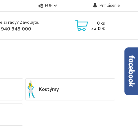
Prihlásenie
EUR
e si rady? Zavolajte.
0
ks
za
0 €
 940 949 000
Kostýmy