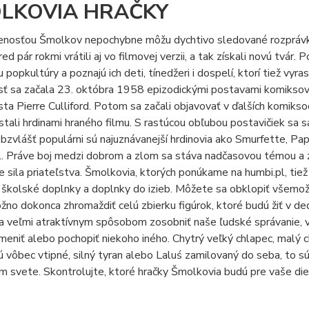
LKOVIA HRAČKY
enosťou Šmolkov nepochybne môžu dychtivo sledované rozprávky,
red pár rokmi vrátili aj vo filmovej verzii, a tak získali novú tvár
 popkultúry a poznajú ich deti, tínedžeri i dospelí, ktorí tiež vy
ť sa začala 23. októbra 1958 epizodickými postavami komiksovej 
ista Pierre Culliford. Potom sa začali objavovať v ďalších komikso
tali hrdinami hraného filmu. S rastúcou obľubou postavičiek sa s
Obzvlášť populárni sú najuznávanejší hrdinovia ako Smurfette, Pap
. Práve boj medzi dobrom a zlom sa stáva nadčasovou témou a z
je sila priateľstva. Šmolkovia, ktorých ponúkame na humbi.pl, tiež
y, školské doplnky a doplnky do izieb. Môžete sa obklopiť všemo
žno dokonca zhromaždiť celú zbierku figúrok, ktoré budú žiť v d
žia veľmi atraktívnym spôsobom zosobniť naše ľudské správanie
zmeniť alebo pochopiť niekoho iného. Chytrý veľký chlapec, malý ch
sú vôbec vtipné, silný tyran alebo Laluś zamilovaný do seba, to sú
 svete. Skontrolujte, ktoré hračky Šmolkovia budú pre vaše die