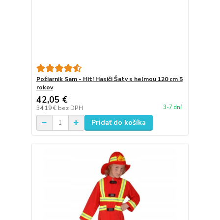
Požiarnik Sam - Hit! Hasiči Šaty s helmou 120 cm 5
rokov
42,05 €
3-7 dní
34,19 €
bez DPH
Pridať do košíka