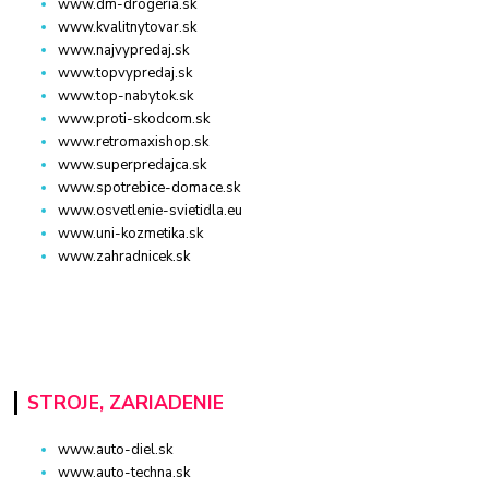
www.dm-drogeria.sk
www.kvalitnytovar.sk
www.najvypredaj.sk
www.topvypredaj.sk
www.top-nabytok.sk
www.proti-skodcom.sk
www.retromaxishop.sk
www.superpredajca.sk
www.spotrebice-domace.sk
www.osvetlenie-svietidla.eu
www.uni-kozmetika.sk
www.zahradnicek.sk
STROJE, ZARIADENIE
www.auto-diel.sk
www.auto-techna.sk