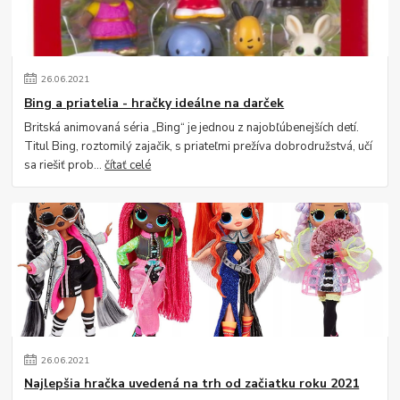
26
.
06
.
2021
Bing a priatelia - hračky ideálne na darček
Britská animovaná séria „Bing“ je jednou z najobľúbenejších detí.
Titul Bing, roztomilý zajačik, s priateľmi prežíva dobrodružstvá, učí
sa riešiť prob...
čítať celé
26
.
06
.
2021
Najlepšia hračka uvedená na trh od začiatku roku 2021