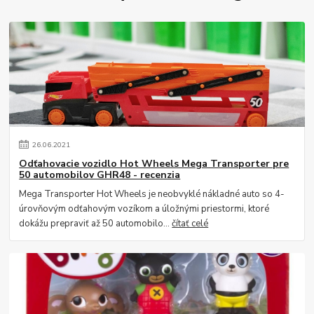
26
.
06
.
2021
Odťahovacie vozidlo Hot Wheels Mega Transporter pre
50 automobilov GHR48 - recenzia
Mega Transporter Hot Wheels je neobvyklé nákladné auto so 4-
úrovňovým odťahovým vozíkom a úložnými priestormi, ktoré
dokážu prepraviť až 50 automobilo...
čítať celé