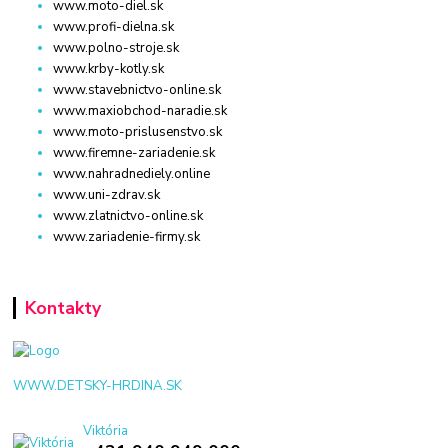
www.moto-diel.sk
www.profi-dielna.sk
www.polno-stroje.sk
www.krby-kotly.sk
www.stavebnictvo-online.sk
www.maxiobchod-naradie.sk
www.moto-prislusenstvo.sk
www.firemne-zariadenie.sk
www.nahradnediely.online
www.uni-zdrav.sk
www.zlatnictvo-online.sk
www.zariadenie-firmy.sk
Kontakty
WWW.DETSKY-HRDINA.SK
Viktória