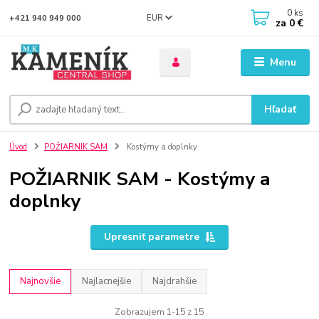
0
ks
EUR
+421 940 949 000
za
0 €
Menu
Hľadať
Úvod
POŽIARNIK SAM
Kostýmy a doplnky
POŽIARNIK SAM - Kostýmy a
doplnky
Upresniť parametre
Najnovšie
Najlacnejšie
Najdrahšie
Zobrazujem 1-15 z 15