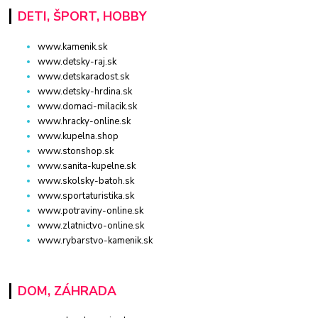
DETI, ŠPORT, HOBBY
www.kamenik.sk
www.detsky-raj.sk
www.detskaradost.sk
www.detsky-hrdina.sk
www.domaci-milacik.sk
www.hracky-online.sk
www.kupelna.shop
www.stonshop.sk
www.sanita-kupelne.sk
www.skolsky-batoh.sk
www.sportaturistika.sk
www.potraviny-online.sk
www.zlatnictvo-online.sk
www.rybarstvo-kamenik.sk
DOM, ZÁHRADA