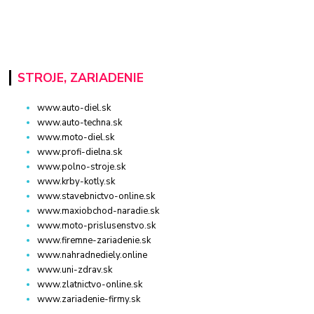
STROJE, ZARIADENIE
www.auto-diel.sk
www.auto-techna.sk
www.moto-diel.sk
www.profi-dielna.sk
www.polno-stroje.sk
www.krby-kotly.sk
www.stavebnictvo-online.sk
www.maxiobchod-naradie.sk
www.moto-prislusenstvo.sk
www.firemne-zariadenie.sk
www.nahradnediely.online
www.uni-zdrav.sk
www.zlatnictvo-online.sk
www.zariadenie-firmy.sk