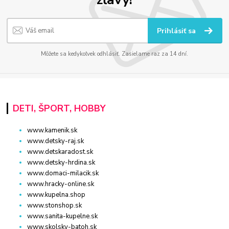
Prihlásiť sa
Môžete sa kedykoľvek odhlásiť. Zasielame raz za 14 dní.
DETI, ŠPORT, HOBBY
www.kamenik.sk
www.detsky-raj.sk
www.detskaradost.sk
www.detsky-hrdina.sk
www.domaci-milacik.sk
www.hracky-online.sk
www.kupelna.shop
www.stonshop.sk
www.sanita-kupelne.sk
www.skolsky-batoh.sk