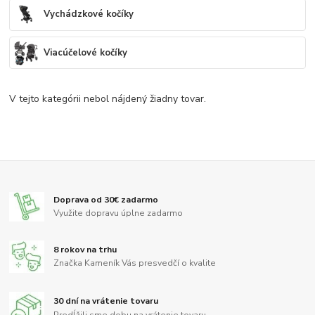
Vychádzkové kočíky
Viacúčelové kočíky
V tejto kategórii nebol nájdený žiadny tovar.
Doprava od 30€ zadarmo
Využite dopravu úplne zadarmo
8 rokov na trhu
Značka Kameník Vás presvedčí o kvalite
30 dní na vrátenie tovaru