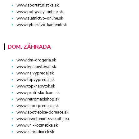
www.sportaturistika.sk
www.potraviny-online.sk
www.zlatnictvo-online.sk
www.rybarstvo-kamenik.sk
DOM, ZÁHRADA
www.dm-drogeria.sk
www.kvalitnytovar.sk
www.najvypredaj.sk
www.topvypredaj.sk
www.top-nabytok.sk
www.proti-skodcom.sk
www.retromaxishop.sk
www.superpredajca.sk
www.spotrebice-domace.sk
www.osvetlenie-svietidla.eu
www.uni-kozmetika.sk
www.zahradnicek.sk