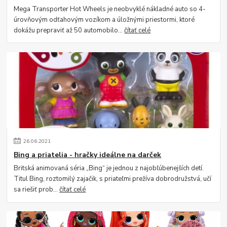
Mega Transporter Hot Wheels je neobvyklé nákladné auto so 4-
úrovňovým odťahovým vozíkom a úložnými priestormi, ktoré
dokážu prepraviť až 50 automobilo...
čítať celé
26
.
06
.
2021
Bing a priatelia - hračky ideálne na darček
Britská animovaná séria „Bing“ je jednou z najobľúbenejších detí.
Titul Bing, roztomilý zajačik, s priateľmi prežíva dobrodružstvá, učí
sa riešiť prob...
čítať celé