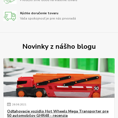
Predĺžili sme dobu na vrátenie tovaru
Rýchle doručenie tovaru
Vaša spokojnosť je pre nás prvoradá
Novinky z nášho blogu
26
.
06
.
2021
Odťahovacie vozidlo Hot Wheels Mega Transporter pre
50 automobilov GHR48 - recenzia