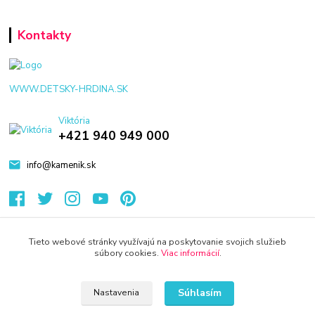
Kontakty
WWW.DETSKY-HRDINA.SK
Viktória
+421 940 949 000
info@kamenik.sk
Tieto webové stránky využívajú na poskytovanie svojich služieb
súbory cookies.
Viac informácií
.
© 2024 Všetky práva vyhradené KAMENIK.SK
Vytvorené na
Eshop-rychlo.sk
Súhlasím
Nastavenia