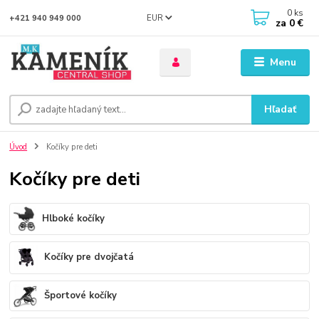
0
ks
EUR
+421 940 949 000
za
0 €
Menu
Hľadať
Úvod
Kočíky pre deti
Kočíky pre deti
Hlboké kočíky
Kočíky pre dvojčatá
Športové kočíky