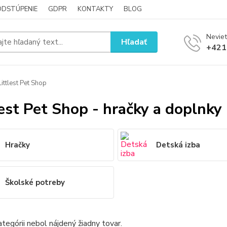
ODSTÚPENIE
GDPR
KONTAKTY
BLOG
Neviet
Hľadať
+421
ittlest Pet Shop
lest Pet Shop - hračky a doplnky
Hračky
Detská izba
Školské potreby
ategórii nebol nájdený žiadny tovar.