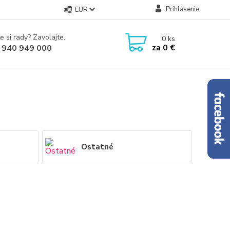
Prihlásenie
EUR
e si rady? Zavolajte.
0
ks
za
0 €
 940 949 000
Ostatné