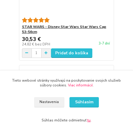
STAR WARS - Disney Star Wars Star Wars Cap
53-56cm
30,53 €
3-7 dní
24,82 €
bez DPH
Pridať do košíka
Tieto webové stránky využívajú na poskytovanie svojich služieb
súbory cookies.
Viac informácií
.
Súhlasím
Nastavenia
Súhlas môžete odmietnuť
tu
.