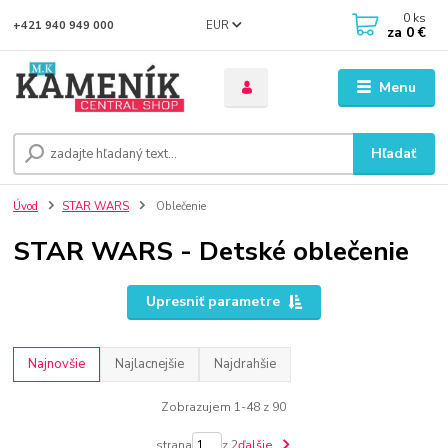
0
ks
EUR
+421 940 949 000
za
0 €
Menu
Hľadať
Úvod
STAR WARS
Oblečenie
STAR WARS - Detské oblečenie
Upresniť parametre
Najnovšie
Najlacnejšie
Najdrahšie
Zobrazujem 1-48 z 90
strana
z 2
ďalšie