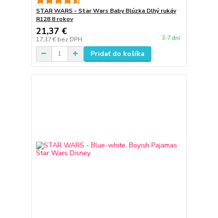
STAR WARS - Star Wars Baby Blúzka Dlhý rukáv
R128 8 rokov
21,37 €
3-7 dní
17,37 €
bez DPH
Pridať do košíka