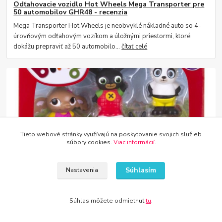
Odťahovacie vozidlo Hot Wheels Mega Transporter pre
50 automobilov GHR48 - recenzia
Mega Transporter Hot Wheels je neobvyklé nákladné auto so 4-
úrovňovým odťahovým vozíkom a úložnými priestormi, ktoré
dokážu prepraviť až 50 automobilo...
čítať celé
Tieto webové stránky využívajú na poskytovanie svojich služieb
súbory cookies.
Viac informácií
.
26
.
06
.
2021
Bing a priatelia - hračky ideálne na darček
Súhlasím
Nastavenia
Britská animovaná séria „Bing“ je jednou z najobľúbenejších detí.
Titul Bing, roztomilý zajačik, s priateľmi prežíva dobrodružstvá, učí
Súhlas môžete odmietnuť
tu
.
sa riešiť prob...
čítať celé