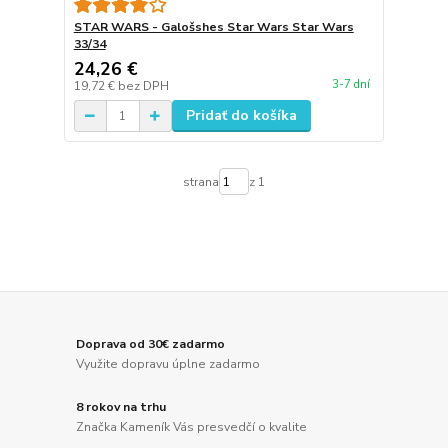
STAR WARS - Galošshes Star Wars Star Wars
33/34
24,26 €
3-7 dní
19,72 €
bez DPH
Pridať do košíka
strana
z 1
Doprava od 30€ zadarmo
Využite dopravu úplne zadarmo
8 rokov na trhu
Značka Kameník Vás presvedčí o kvalite