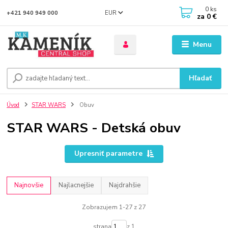
0
ks
EUR
+421 940 949 000
za
0 €
Menu
Hľadať
Úvod
STAR WARS
Obuv
STAR WARS - Detská obuv
Upresniť parametre
Najnovšie
Najlacnejšie
Najdrahšie
Zobrazujem 1-27 z 27
strana
z 1