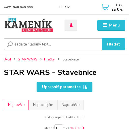
0
ks
EUR
+421 940 949 000
za
0 €
Menu
Hľadať
Úvod
STAR WARS
Hračky
Stavebnice
STAR WARS - Stavebnice
Upresniť parametre
Najnovšie
Najlacnejšie
Najdrahšie
Zobrazujem 1-48 z 1000
strana
z 21
ďalšie