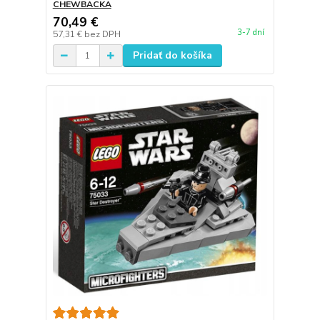
CHEWBACKA
70,49 €
3-7 dní
57,31 €
bez DPH
Pridať do košíka