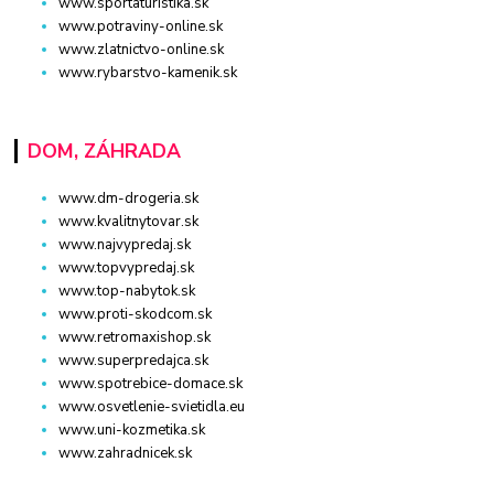
www.sportaturistika.sk
www.potraviny-online.sk
www.zlatnictvo-online.sk
www.rybarstvo-kamenik.sk
DOM, ZÁHRADA
www.dm-drogeria.sk
www.kvalitnytovar.sk
www.najvypredaj.sk
www.topvypredaj.sk
www.top-nabytok.sk
www.proti-skodcom.sk
www.retromaxishop.sk
www.superpredajca.sk
www.spotrebice-domace.sk
www.osvetlenie-svietidla.eu
www.uni-kozmetika.sk
www.zahradnicek.sk