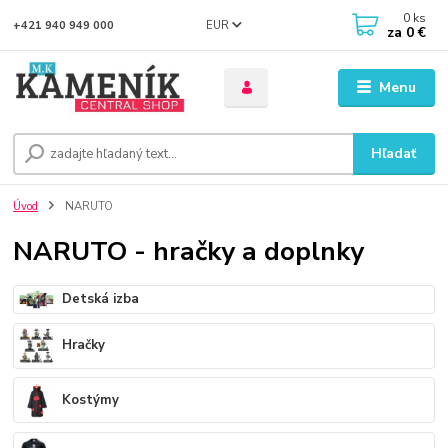
0
ks
EUR
+421 940 949 000
za
0 €
Menu
Hľadať
Úvod
NARUTO
NARUTO - hračky a doplnky
Detská izba
Hračky
Kostýmy