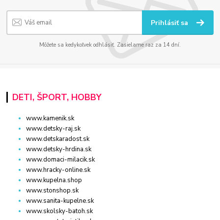
Prihlásiť sa
Môžete sa kedykoľvek odhlásiť. Zasielame raz za 14 dní.
DETI, ŠPORT, HOBBY
www.kamenik.sk
www.detsky-raj.sk
www.detskaradost.sk
www.detsky-hrdina.sk
www.domaci-milacik.sk
www.hracky-online.sk
www.kupelna.shop
www.stonshop.sk
www.sanita-kupelne.sk
www.skolsky-batoh.sk