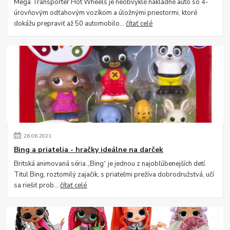
Mega Transporter Hot Wheels je neobvyklé nákladné auto so 4-
úrovňovým odťahovým vozíkom a úložnými priestormi, ktoré
dokážu prepraviť až 50 automobilo...
čítať celé
26
.
06
.
2021
Bing a priatelia - hračky ideálne na darček
Britská animovaná séria „Bing“ je jednou z najobľúbenejších detí.
Titul Bing, roztomilý zajačik, s priateľmi prežíva dobrodružstvá, učí
sa riešiť prob...
čítať celé