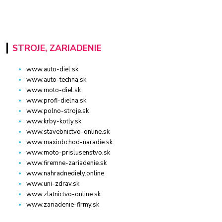
STROJE, ZARIADENIE
www.auto-diel.sk
www.auto-techna.sk
www.moto-diel.sk
www.profi-dielna.sk
www.polno-stroje.sk
www.krby-kotly.sk
www.stavebnictvo-online.sk
www.maxiobchod-naradie.sk
www.moto-prislusenstvo.sk
www.firemne-zariadenie.sk
www.nahradnediely.online
www.uni-zdrav.sk
www.zlatnictvo-online.sk
www.zariadenie-firmy.sk