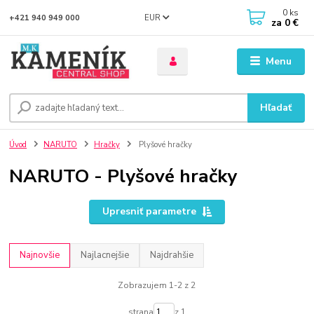
0
ks
EUR
+421 940 949 000
za
0 €
Menu
Hľadať
Úvod
NARUTO
Hračky
Plyšové hračky
NARUTO - Plyšové hračky
Upresniť parametre
Najnovšie
Najlacnejšie
Najdrahšie
Zobrazujem 1-2 z 2
strana
z 1