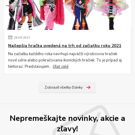
26
.
06
.
2021
Najlepšia hračka uvedená na trh od začiatku roku 2021
Na začiatku každého roka navrhujú najväčší výrobcovia hračiek
nové série alebo pokračovania ikonických hračiek. To je prípad aj
tentoraz. Predstavujem...
čítať celé
Zobraziť všetky články
Nepremeškajte novinky, akcie a
zľavy!