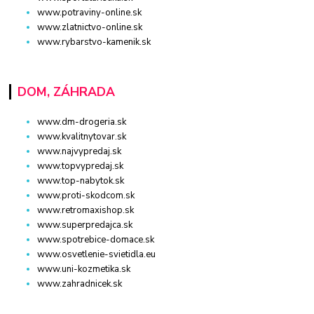
www.potraviny-online.sk
www.zlatnictvo-online.sk
www.rybarstvo-kamenik.sk
DOM, ZÁHRADA
www.dm-drogeria.sk
www.kvalitnytovar.sk
www.najvypredaj.sk
www.topvypredaj.sk
www.top-nabytok.sk
www.proti-skodcom.sk
www.retromaxishop.sk
www.superpredajca.sk
www.spotrebice-domace.sk
www.osvetlenie-svietidla.eu
www.uni-kozmetika.sk
www.zahradnicek.sk