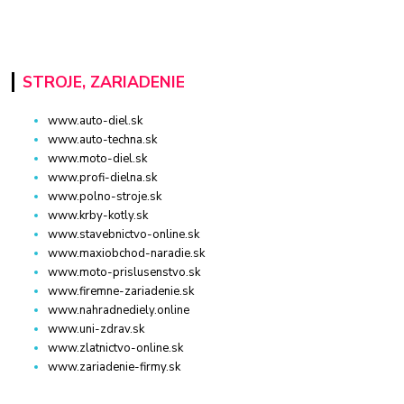
STROJE, ZARIADENIE
www.auto-diel.sk
www.auto-techna.sk
www.moto-diel.sk
www.profi-dielna.sk
www.polno-stroje.sk
www.krby-kotly.sk
www.stavebnictvo-online.sk
www.maxiobchod-naradie.sk
www.moto-prislusenstvo.sk
www.firemne-zariadenie.sk
www.nahradnediely.online
www.uni-zdrav.sk
www.zlatnictvo-online.sk
www.zariadenie-firmy.sk