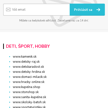
Prihlásiť sa
Môžete sa kedykoľvek odhlásiť. Zasielame raz za 14 dní.
DETI, ŠPORT, HOBBY
www.kamenik.sk
www.detsky-raj.sk
www.detskaradost.sk
www.detsky-hrdina.sk
www.domaci-milacik.sk
www.hracky-online.sk
www.kupelna.shop
www.stonshop.sk
www.sanita-kupelne.sk
www.skolsky-batoh.sk
www.sportaturistika.sk