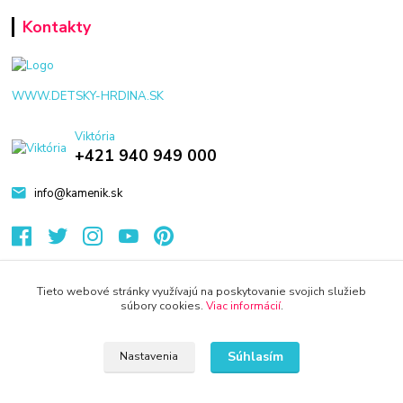
Kontakty
WWW.DETSKY-HRDINA.SK
Viktória
+421 940 949 000
info@kamenik.sk
Tieto webové stránky využívajú na poskytovanie svojich služieb
súbory cookies.
Viac informácií
.
© 2024 Všetky práva vyhradené KAMENIK.SK
Vytvorené na
Eshop-rychlo.sk
Súhlasím
Nastavenia