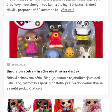
úrovňovým odťahovým vozíkom a úložnými priestormi, ktoré
dokážu prepraviť až 50 automobilo...
čítať celé
26
.
06
.
2021
Bing a priatelia - hračky ideálne na darček
Britská animovaná séria „Bing“ je jednou z najobľúbenejších detí.
Titul Bing, roztomilý zajačik, s priateľmi prežíva dobrodružstvá, učí
sa riešiť prob...
čítať celé