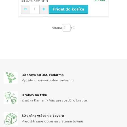
3-7 dní
34,62 €
bez DPH
Pridať do košíka
strana
z 1
Doprava od 30€ zadarmo
Využite dopravu úplne zadarmo
8 rokov na trhu
Značka Kameník Vás presvedčí o kvalite
30 dní na vrátenie tovaru
Predĺžili sme dobu na vrátenie tovaru