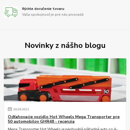
Rýchle doručenie tovaru
Vaša spokojnosť je pre nás prvoradá
Novinky z nášho blogu
26
.
06
.
2021
Odťahovacie vozidlo Hot Wheels Mega Transporter pre
50 automobilov GHR48 - recenzia
Mega Transporter Hot Wheels je neobvyklé nákladné auto so 4-