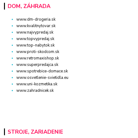
DOM, ZÁHRADA
www.dm-drogeria.sk
www.kvalitnytovar.sk
www.najvypredaj.sk
www.topvypredaj.sk
www.top-nabytok.sk
www.proti-skodcom.sk
www.retromaxishop.sk
www.superpredajca.sk
www.spotrebice-domace.sk
www.osvetlenie-svietidla.eu
www.uni-kozmetika.sk
www.zahradnicek.sk
STROJE, ZARIADENIE