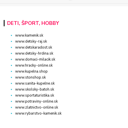
DETI, ŠPORT, HOBBY
www.kamenik.sk
www.detsky-raj.sk
www.detskaradost.sk
www.detsky-hrdina.sk
www.domaci-milacik.sk
www.hracky-online.sk
www.kupelna.shop
www.stonshop.sk
www.sanita-kupelne.sk
www.skolsky-batoh.sk
www.sportaturistika.sk
www.potraviny-online.sk
www.zlatnictvo-online.sk
www.rybarstvo-kamenik.sk