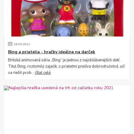
26
.
06
.
2021
Bing a priatelia - hračky ideálne na darček
Britská animovaná séria „Bing“ je jednou z najobľúbenejších detí.
Titul Bing, roztomilý zajačik, s priateľmi prežíva dobrodružstvá, učí
sa riešiť prob...
čítať celé