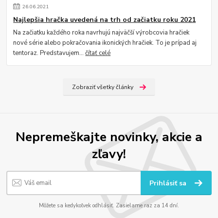
26
.
06
.
2021
Najlepšia hračka uvedená na trh od začiatku roku 2021
Na začiatku každého roka navrhujú najväčší výrobcovia hračiek
nové série alebo pokračovania ikonických hračiek. To je prípad aj
tentoraz. Predstavujem...
čítať celé
Zobraziť všetky články
Nepremeškajte novinky, akcie a
zľavy!
Prihlásiť sa
Môžete sa kedykoľvek odhlásiť. Zasielame raz za 14 dní.