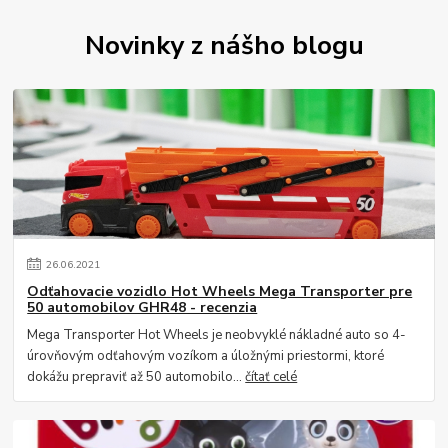
Novinky z nášho blogu
26
.
06
.
2021
Odťahovacie vozidlo Hot Wheels Mega Transporter pre
50 automobilov GHR48 - recenzia
Mega Transporter Hot Wheels je neobvyklé nákladné auto so 4-
úrovňovým odťahovým vozíkom a úložnými priestormi, ktoré
dokážu prepraviť až 50 automobilo...
čítať celé