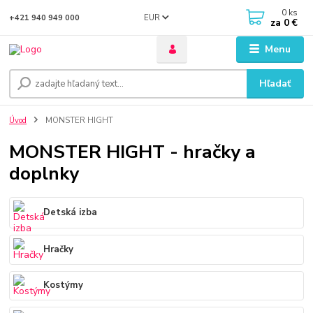
0
ks
EUR
+421 940 949 000
za
0 €
Menu
Hľadať
Úvod
MONSTER HIGHT
MONSTER HIGHT - hračky a
doplnky
Detská izba
Hračky
Kostýmy