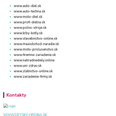
www.auto-diel.sk
www.auto-techna.sk
www.moto-diel.sk
www.profi-dielna.sk
www.polno-stroje.sk
www.krby-kotly.sk
www.stavebnictvo-online.sk
www.maxiobchod-naradie.sk
www.moto-prislusenstvo.sk
www.firemne-zariadenie.sk
www.nahradnediely.online
www.uni-zdrav.sk
www.zlatnictvo-online.sk
www.zariadenie-firmy.sk
Kontakty
WWW.DETSKY-HRDINA.SK