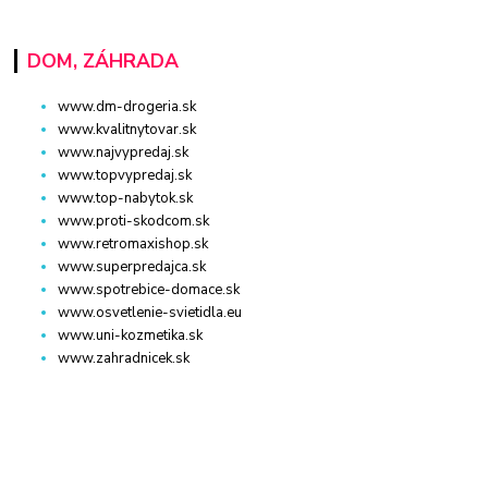
DOM, ZÁHRADA
www.dm-drogeria.sk
www.kvalitnytovar.sk
www.najvypredaj.sk
www.topvypredaj.sk
www.top-nabytok.sk
www.proti-skodcom.sk
www.retromaxishop.sk
www.superpredajca.sk
www.spotrebice-domace.sk
www.osvetlenie-svietidla.eu
www.uni-kozmetika.sk
www.zahradnicek.sk