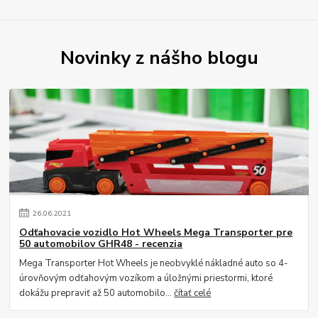
Novinky z nášho blogu
26
.
06
.
2021
Odťahovacie vozidlo Hot Wheels Mega Transporter pre
50 automobilov GHR48 - recenzia
Mega Transporter Hot Wheels je neobvyklé nákladné auto so 4-
úrovňovým odťahovým vozíkom a úložnými priestormi, ktoré
dokážu prepraviť až 50 automobilo...
čítať celé