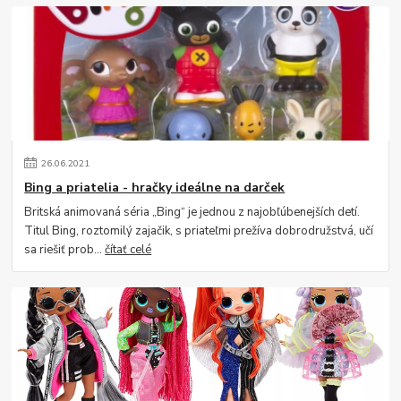
26
.
06
.
2021
Bing a priatelia - hračky ideálne na darček
Britská animovaná séria „Bing“ je jednou z najobľúbenejších detí.
Titul Bing, roztomilý zajačik, s priateľmi prežíva dobrodružstvá, učí
sa riešiť prob...
čítať celé