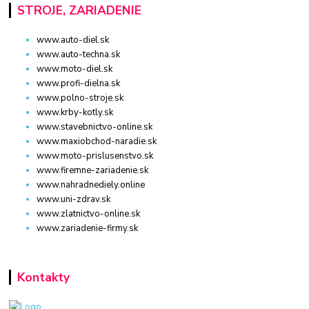
STROJE, ZARIADENIE
www.auto-diel.sk
www.auto-techna.sk
www.moto-diel.sk
www.profi-dielna.sk
www.polno-stroje.sk
www.krby-kotly.sk
www.stavebnictvo-online.sk
www.maxiobchod-naradie.sk
www.moto-prislusenstvo.sk
www.firemne-zariadenie.sk
www.nahradnediely.online
www.uni-zdrav.sk
www.zlatnictvo-online.sk
www.zariadenie-firmy.sk
Kontakty