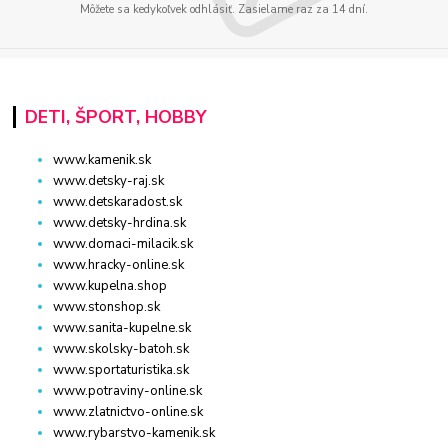
Môžete sa kedykoľvek odhlásiť. Zasielame raz za 14 dní.
DETI, ŠPORT, HOBBY
www.kamenik.sk
www.detsky-raj.sk
www.detskaradost.sk
www.detsky-hrdina.sk
www.domaci-milacik.sk
www.hracky-online.sk
www.kupelna.shop
www.stonshop.sk
www.sanita-kupelne.sk
www.skolsky-batoh.sk
www.sportaturistika.sk
www.potraviny-online.sk
www.zlatnictvo-online.sk
www.rybarstvo-kamenik.sk