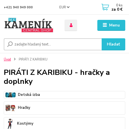
0
ks
EUR
+421 940 949 000
za
0 €
Menu
Hľadať
Úvod
PIRÁTI Z KARIBIKU
PIRÁTI Z KARIBIKU - hračky a
doplnky
Detská izba
Hračky
Kostýmy