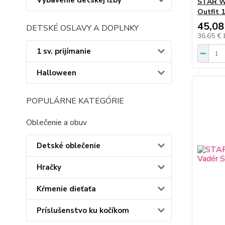
Vybavenie detskej izby
STAR W
Outfit 
45,08
DETSKÉ OSLAVY A DOPLNKY
36,65 €
1 sv. prijímanie
Halloween
POPULÁRNE KATEGÓRIE
Oblečenie a obuv
Detské oblečenie
Hračky
Kŕmenie dieťaťa
Príslušenstvo ku kočíkom