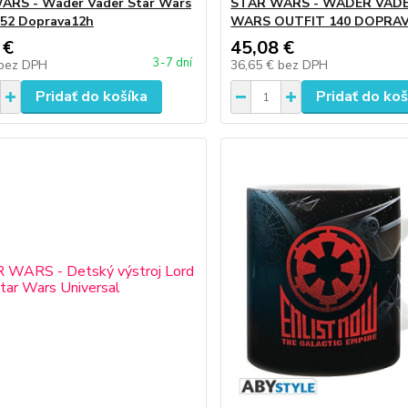
ARS - Wader Vader Star Wars
STAR WARS - WADER VAD
152 Doprava12h
WARS OUTFIT 140 DOPRA
 €
45,08 €
3-7 dní
bez DPH
36,65 €
bez DPH
Pridať do košíka
Pridať do koš