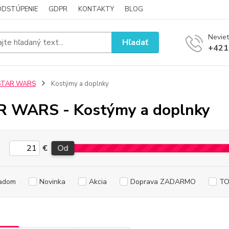
ODSTÚPENIE
GDPR
KONTAKTY
BLOG
Neviet
Hľadať
+421
STAR WARS
Kostýmy a doplnky
 WARS - Kostýmy a doplnky
€
Od
adom
Novinka
Akcia
Doprava ZADARMO
TO