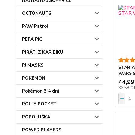
NA! NA! NA! SUPPRICE
OCTONAUTS
PAW Patrol
PEPA PIG
PIRÁTI Z KARIBIKU
PJ MASKS
STAR W
WARS S
POKEMON
44,99
36,58 €
Pokémon 3-4 dni
POLLY POCKET
POPOLUŠKA
POWER PLAYERS