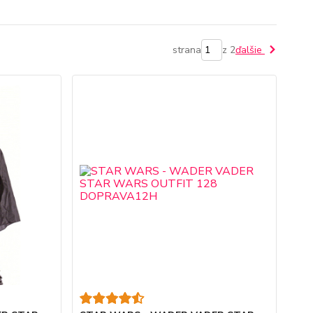
strana
z 2
ďalšie