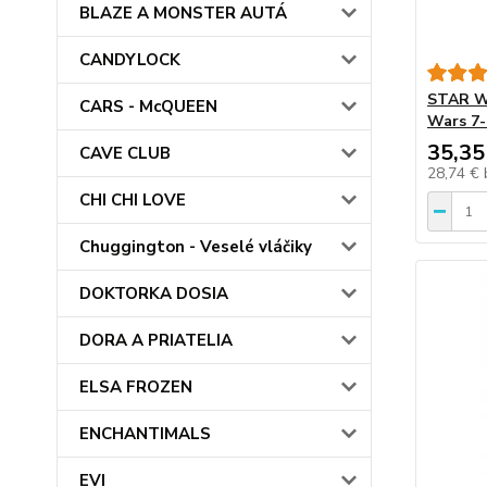
BLAZE A MONSTER AUTÁ
CANDYLOCK
STAR WA
CARS - McQUEEN
Wars 7-
35,35
CAVE CLUB
28,74 €
CHI CHI LOVE
Chuggington - Veselé vláčiky
DOKTORKA DOSIA
DORA A PRIATELIA
ELSA FROZEN
ENCHANTIMALS
EVI