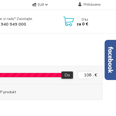
Prihlásenie
EUR
e si rady? Zavolajte.
0
ks
za
0 €
 940 949 000
Do
€
P produkt