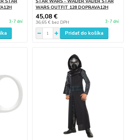
ER STAR
STAR WARS - WADER VADER STAR
VA12H
WARS OUTFIT 128 DOPRAVA12H
45,08 €
3-7 dní
3-7 dní
36,65 €
bez DPH
íka
Pridať do košíka