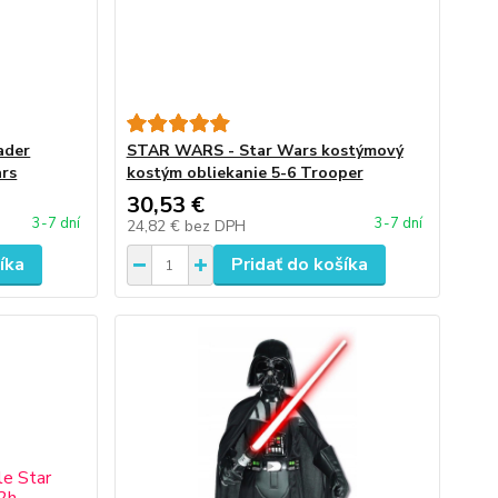
ader
STAR WARS - Star Wars kostýmový
ars
kostým obliekanie 5-6 Trooper
30,53 €
3-7 dní
3-7 dní
24,82 €
bez DPH
íka
Pridať do košíka