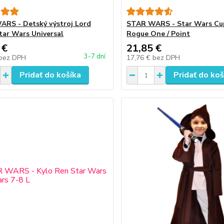
RS - Detský výstroj Lord
STAR WARS - Star Wars Cu
tar Wars Universal
Rogue One / Point
 €
21,85 €
3-7 dní
bez DPH
17,76 €
bez DPH
Pridať do košíka
Pridať do koš