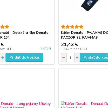
onald - Detské tričko Donald-
Káčer Donald - PAJAMAS 
 R.104
KACZOR 92, PAJAMAS
 €
21,43 €
3-7 dní
bez DPH
17,42 €
bez DPH
Pridať do košíka
Pridať do koš