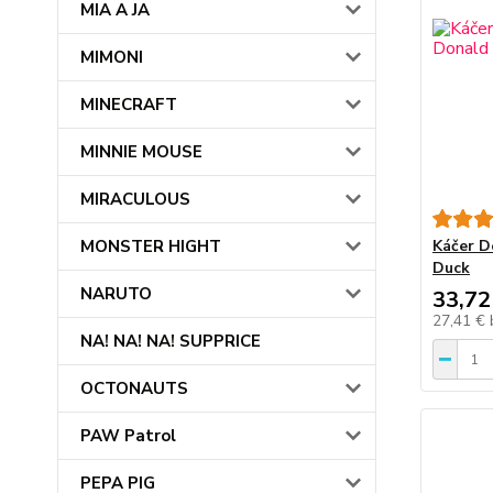
MIA A JA
MIMONI
MINECRAFT
MINNIE MOUSE
MIRACULOUS
MONSTER HIGHT
Káčer D
Duck
NARUTO
33,72
27,41 €
NA! NA! NA! SUPPRICE
OCTONAUTS
PAW Patrol
PEPA PIG