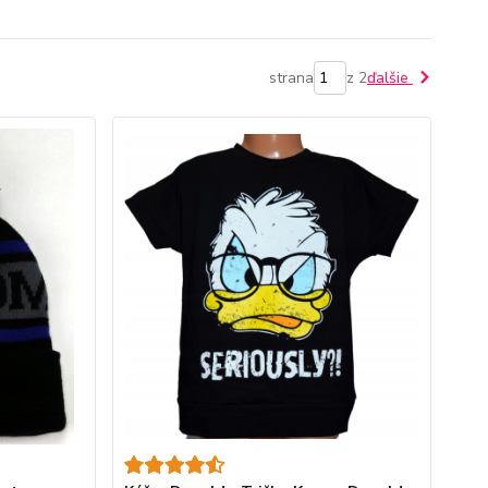
strana
z 2
ďalšie