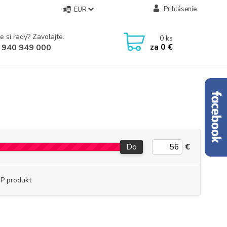
Prihlásenie
EUR
e si rady? Zavolajte.
0
ks
za
0 €
 940 949 000
Do
€
P produkt