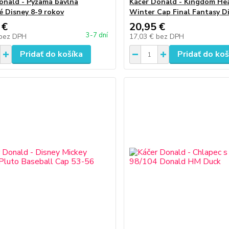
onald - Pyžamá bavlna
Káčer Donald - Kingdom He
é Disney 8-9 rokov
Winter Cap Final Fantasy D
 €
20,95 €
3-7 dní
bez DPH
17,03 €
bez DPH
Pridať do košíka
Pridať do koš