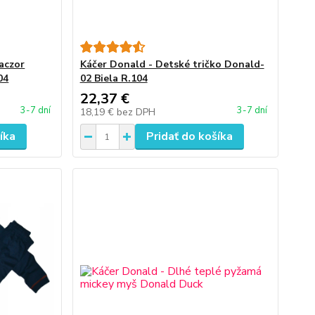
aczor
Káčer Donald - Detské tričko Donald-
04
02 Biela R.104
22,37 €
3-7 dní
3-7 dní
18,19 €
bez DPH
íka
Pridať do košíka