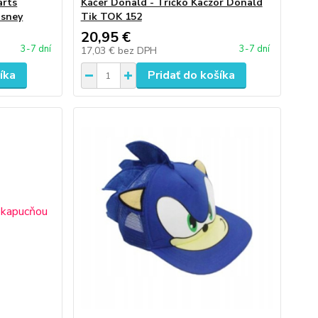
arts
Káčer Donald - Tričko Kaczor Donald
isney
Tik TOK 152
20,95 €
3-7 dní
3-7 dní
17,03 €
bez DPH
íka
Pridať do košíka