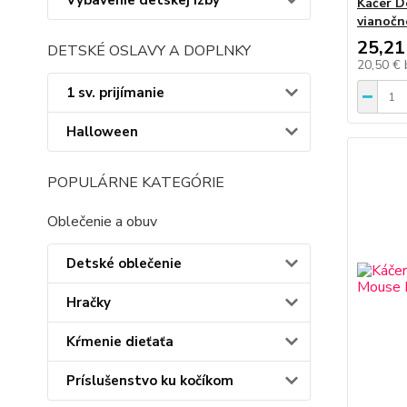
Vybavenie detskej izby
Káčer D
vianočn
25,21
DETSKÉ OSLAVY A DOPLNKY
20,50 €
1 sv. prijímanie
Halloween
POPULÁRNE KATEGÓRIE
Oblečenie a obuv
Detské oblečenie
Hračky
Kŕmenie dieťaťa
Príslušenstvo ku kočíkom