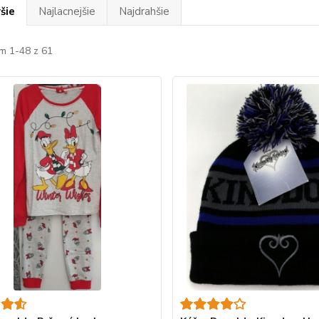
šie
Najlacnejšie
Najdrahšie
m 1-48 z 61