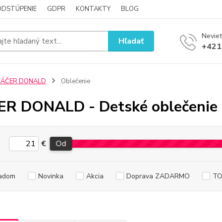
ODSTÚPENIE
GDPR
KONTAKTY
BLOG
Neviet
Hľadať
+421
KÁČER DONALD
Oblečenie
R DONALD - Detské oblečenie
€
Od
adom
Novinka
Akcia
Doprava ZADARMO
TO