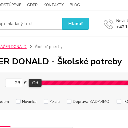
ODSTÚPENIE
GDPR
KONTAKTY
BLOG
Neviet
Hľadať
+421
KÁČER DONALD
Školské potreby
R DONALD - Školské potreby
€
Od
adom
Novinka
Akcia
Doprava ZADARMO
TO