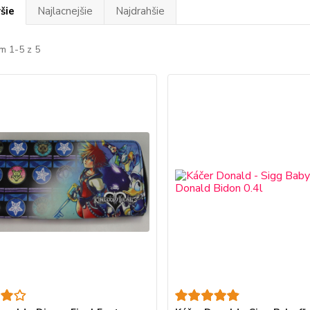
šie
Najlacnejšie
Najdrahšie
m 1-5 z 5