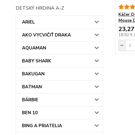
DETSKÝ HRDINA A-Z
Káčer D
Mouse 
ARIEL
23,27
AKO VYCVIČIŤ DRAKA
18,92 €
AQUAMAN
BABY SHARK
BAKUGAN
BATMAN
BÁRBIE
BEN 10
BING A PRIATELIA