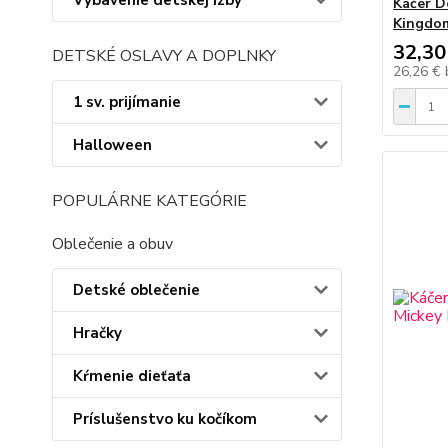
Vybavenie detskej izby
Káčer D
Kingdom
32,30
DETSKÉ OSLAVY A DOPLNKY
26,26 €
1 sv. prijímanie
Halloween
POPULÁRNE KATEGÓRIE
Oblečenie a obuv
Detské oblečenie
Hračky
Kŕmenie dieťaťa
Príslušenstvo ku kočíkom