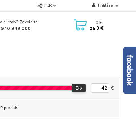
Prihlásenie
EUR
e si rady? Zavolajte.
0
ks
za
0 €
 940 949 000
Do
€
P produkt