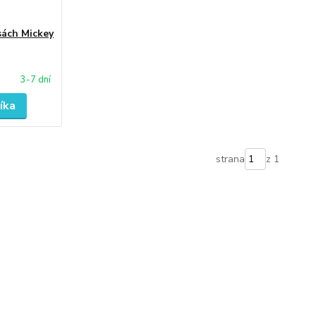
sách Mickey
3-7 dní
íka
strana
z 1