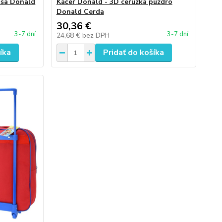
aša Donald
Káčer Donald - 3D ceruzka puzdro
Donald Cerda
30,36 €
3-7 dní
3-7 dní
24,68 €
bez DPH
íka
Pridať do košíka