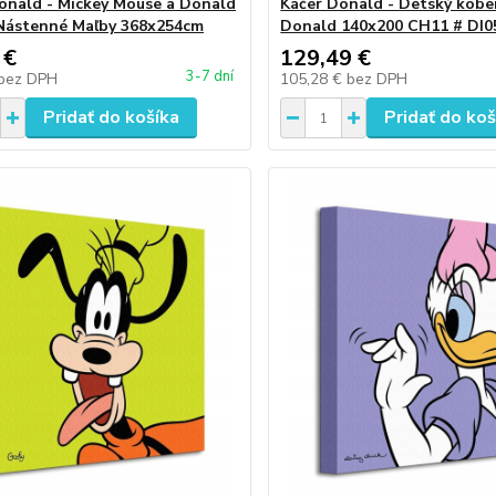
onald - Mickey Mouse a Donald
Káčer Donald - Detský kobe
Nástenné Maľby 368x254cm
Donald 140x200 CH11 # DI0
 €
129,49 €
3-7 dní
bez DPH
105,28 €
bez DPH
Pridať do košíka
Pridať do koš