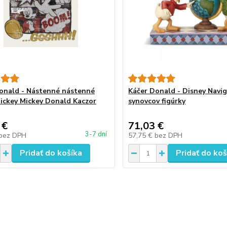
onald - Nástenné nástenné
Káčer Donald - Disney Navig
ickey Mickey Donald Kaczor
synovcov figúrky
 €
71,03 €
3-7 dní
bez DPH
57,75 €
bez DPH
Pridať do košíka
Pridať do koš