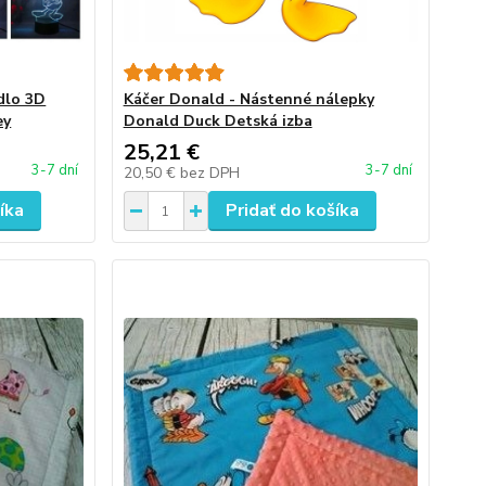
dlo 3D
Káčer Donald - Nástenné nálepky
ey
Donald Duck Detská izba
25,21 €
3-7 dní
3-7 dní
20,50 €
bez DPH
íka
Pridať do košíka