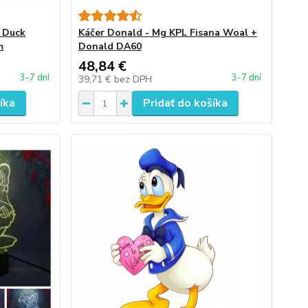
y Duck
Káčer Donald - Mg KPL Fisana Woal +
m
Donald DA60
48,84 €
3-7 dní
3-7 dní
39,71 €
bez DPH
íka
Pridať do košíka