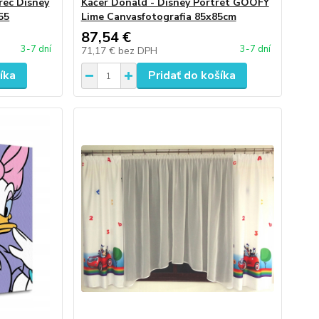
rec Disney
Káčer Donald - Disney Portrét GOOFY
55
Lime Canvasfotografia 85x85cm
87,54 €
3-7 dní
3-7 dní
71,17 €
bez DPH
íka
Pridať do košíka