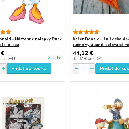
onald - Nástenné nálepky Duck
Káčer Donald - Luli deka de
etská izba
ručne vyrábané izolované mi
 €
44,12 €
3-7 dní
bez DPH
35,87 €
bez DPH
Pridať do košíka
Pridať do koš