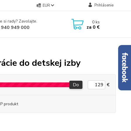
Prihlásenie
EUR
e si rady? Zavolajte.
0
ks
za
0 €
 940 949 000
cie do detskej izby
Do
€
P produkt