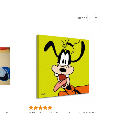
strana
z 1