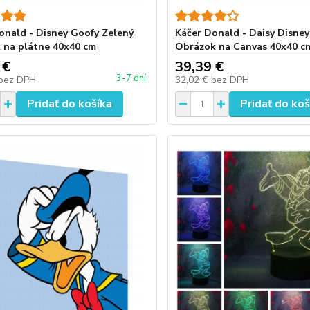
onald - Disney Goofy Zelený
Káčer Donald - Daisy Disne
 na plátne 40x40 cm
Obrázok na Canvas 40x40 c
 €
39,39 €
3-7 dní
bez DPH
32,02 €
bez DPH
Pridať do košíka
Pridať do koš