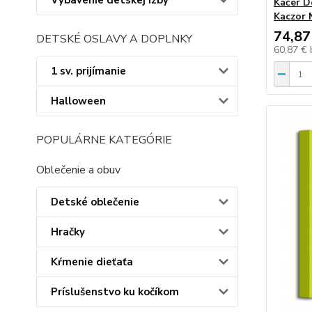
Vybavenie detskej izby
Káčer D
Kaczor 
74,87
DETSKÉ OSLAVY A DOPLNKY
60,87 €
1 sv. prijímanie
Halloween
POPULÁRNE KATEGÓRIE
Oblečenie a obuv
Detské oblečenie
Hračky
Kŕmenie dieťaťa
Príslušenstvo ku kočíkom