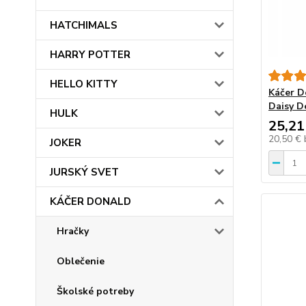
HATCHIMALS
HARRY POTTER
HELLO KITTY
Káčer D
Daisy D
HULK
25,21
20,50 €
JOKER
JURSKÝ SVET
KÁČER DONALD
Hračky
Oblečenie
Školské potreby