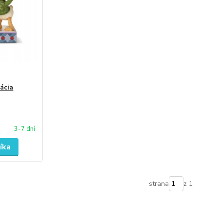
ácia
3-7 dní
íka
strana
z 1