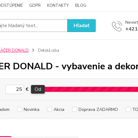
ODSTÚPENIE
GDPR
KONTAKTY
BLOG
Neviet
Hľadať
+421
KÁČER DONALD
Detská izba
R DONALD - vybavenie a dekorá
€
Od
adom
Novinka
Akcia
Doprava ZADARMO
TO