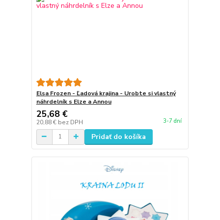
Elsa Frozen - Ľadová krajina - Urobte si vlastný
náhrdelník s Elze a Annou
25,68 €
3-7 dní
20,88 €
bez DPH
Pridať do košíka