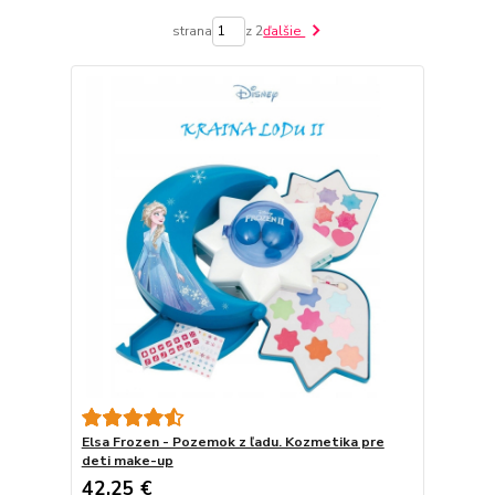
strana
z 2
ďalšie
Elsa Frozen - Pozemok z ľadu. Kozmetika pre
deti make-up
42,25 €