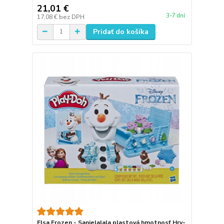
21,01 €
3-7 dní
17,08 €
bez DPH
Pridať do košíka
Elsa Frozen - Sanielalala plastová hmotnosť Hry-