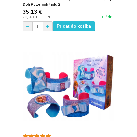
Doh Pozemok ľadu 2
35,13 €
3-7 dní
28,56 €
bez DPH
Pridať do košíka