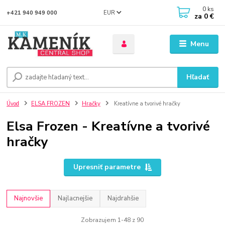
0
ks
EUR
+421 940 949 000
za
0 €
Menu
Hľadať
Úvod
ELSA FROZEN
Hračky
Kreatívne a tvorivé hračky
Elsa Frozen - Kreatívne a tvorivé
hračky
Upresniť parametre
Najnovšie
Najlacnejšie
Najdrahšie
Zobrazujem 1-48 z 90