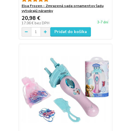
Elsa Frozen - Zmrazená sada ornamentov ľadu
vytvárajú náramky
20,98 €
3-7 dní
17,06 €
bez DPH
Pridať do košíka