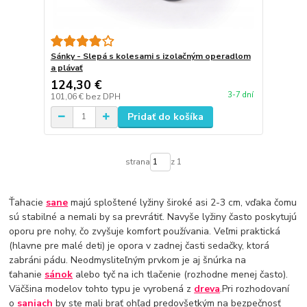
Sánky - Slepá s kolesami s izolačným operadlom
a plávať
124,30 €
3-7 dní
101,06 €
bez DPH
Pridať do košíka
strana
z 1
Ťahacie
sane
majú sploštené lyžiny široké asi 2-3 cm, vďaka čomu
sú stabilné a nemali by sa prevrátiť. Navyše lyžiny často poskytujú
oporu pre nohy, čo zvyšuje komfort používania. Veľmi praktická
(hlavne pre malé deti) je opora v zadnej časti sedačky, ktorá
zabráni pádu. Neodmysliteľným prvkom je aj šnúrka na
ťahanie
sánok
alebo tyč na ich tlačenie (rozhodne menej často).
Väčšina modelov tohto typu je vyrobená z
dreva
.Pri rozhodovaní
o
saniach
by ste mali brať ohľad predovšetkým na bezpečnosť