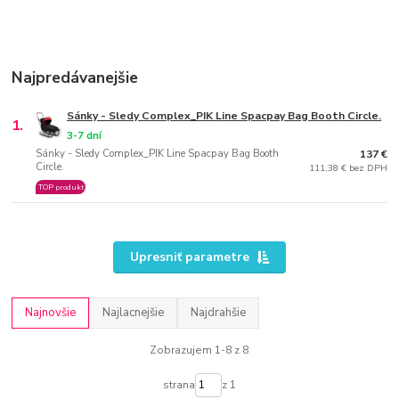
Najpredávanejšie
Sánky - Sledy Complex_PIK Line Spacpay Bag Booth Circle.
1.
3-7 dní
Sánky - Sledy Complex_PIK Line Spacpay Bag Booth
137 €
Circle.
111,38 € bez DPH
TOP produkt
Upresniť parametre
Najnovšie
Najlacnejšie
Najdrahšie
Zobrazujem 1-8 z 8
strana
z 1