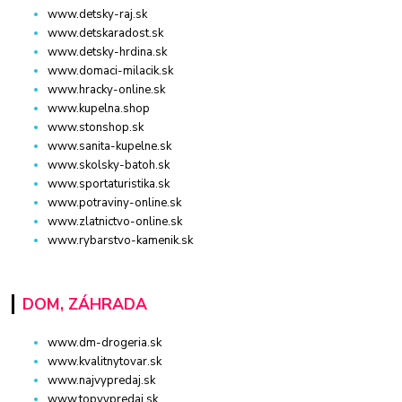
www.detsky-raj.sk
www.detskaradost.sk
www.detsky-hrdina.sk
www.domaci-milacik.sk
www.hracky-online.sk
www.kupelna.shop
www.stonshop.sk
www.sanita-kupelne.sk
www.skolsky-batoh.sk
www.sportaturistika.sk
www.potraviny-online.sk
www.zlatnictvo-online.sk
www.rybarstvo-kamenik.sk
DOM, ZÁHRADA
www.dm-drogeria.sk
www.kvalitnytovar.sk
www.najvypredaj.sk
www.topvypredaj.sk