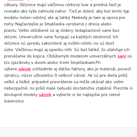
zábavy. Sklznice majú väčšinou rúrkový tvar a predná časť je
rovnako ako lyže zahnutá nahor. Tiež je dobré, aby bol tento typ
modelu nielen odolný, ale aj ľahký. Niekedy je tam aj opora pre
nohy. Najčastejšie je šmykľavka vyrobená z dreva alebo
plastu. Veľmi obľúbené sú aj slidery, tedaplastové sane bez
sklzníc. Univerzálne sane fungujú za každých okolností. Ich
sklznice sú spredu zakončené aj ovčími rohmi, no sú dosť
úzke. Väčšinou majú aj opierku nôh. Sú tiež ľahké, čo uľahčuje ich
prenášanie do kopca. Obľúbeným modelom univerzálnych
saní
sú
tzv zjazdovky s dvomi alebo tromi šmykľavkami.Pri
výbere
sánok
zohľadnite aj ďalšie faktory, ako je materiál, povesť
výrobcu, názor užívateľov či veľkosť sánok. Ak sú pre dieťa príliš
veľké a ťažké, prípadné prevrátenie sa môže ukázať ako veľmi
nebezpečné, no príliš malé nebudú dostatočne stabilné. Prezrite si
dostupné modely
sánok
a vyberte si tie najlepšie pre zimné
šialenstvo.