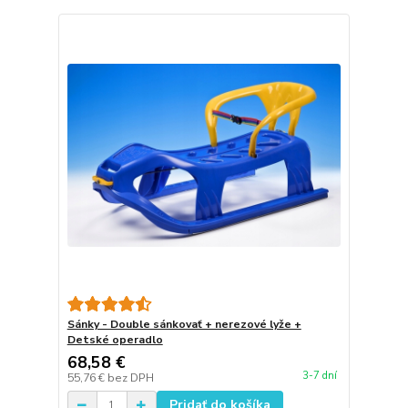
Sánky - Double sánkovať + nerezové lyže +
Detské operadlo
68,58 €
3-7 dní
55,76 €
bez DPH
Pridať do košíka