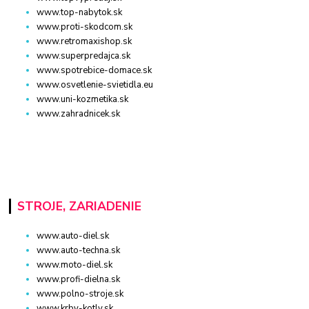
www.top-nabytok.sk
www.proti-skodcom.sk
www.retromaxishop.sk
www.superpredajca.sk
www.spotrebice-domace.sk
www.osvetlenie-svietidla.eu
www.uni-kozmetika.sk
www.zahradnicek.sk
STROJE, ZARIADENIE
www.auto-diel.sk
www.auto-techna.sk
www.moto-diel.sk
www.profi-dielna.sk
www.polno-stroje.sk
www.krby-kotly.sk