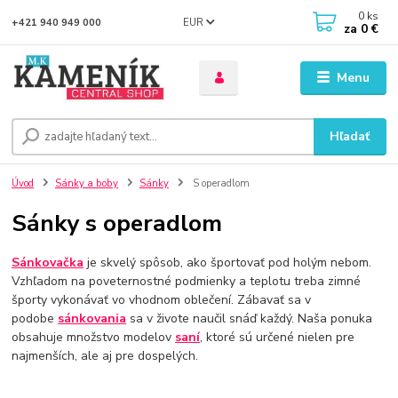
0
ks
EUR
+421 940 949 000
za
0 €
Menu
Hľadať
Úvod
Sánky a boby
Sánky
S operadlom
Sánky s operadlom
Sánkovačka
je skvelý spôsob, ako športovať pod holým nebom.
Vzhľadom na poveternostné podmienky a teplotu treba zimné
športy vykonávať vo vhodnom oblečení. Zábavať sa v
podobe
sánkovania
sa v živote naučil snáď každý. Naša ponuka
obsahuje množstvo modelov
saní
, ktoré sú určené nielen pre
najmenších, ale aj pre dospelých.