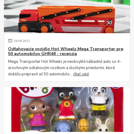
26
.
06
.
2021
Odťahovacie vozidlo Hot Wheels Mega Transporter pre
50 automobilov GHR48 - recenzia
Mega Transporter Hot Wheels je neobvyklé nákladné auto so 4-
úrovňovým odťahovým vozíkom a úložnými priestormi, ktoré
dokážu prepraviť až 50 automobilo...
čítať celé