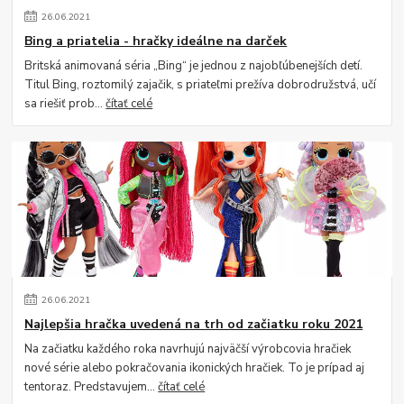
26
.
06
.
2021
Bing a priatelia - hračky ideálne na darček
Britská animovaná séria „Bing“ je jednou z najobľúbenejších detí.
Titul Bing, roztomilý zajačik, s priateľmi prežíva dobrodružstvá, učí
sa riešiť prob...
čítať celé
26
.
06
.
2021
Najlepšia hračka uvedená na trh od začiatku roku 2021
Na začiatku každého roka navrhujú najväčší výrobcovia hračiek
nové série alebo pokračovania ikonických hračiek. To je prípad aj
tentoraz. Predstavujem...
čítať celé