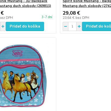
koník Mustang - 3D Backpack
Spirit koník Mustang - Back
ustang duch slobody (269811)
Mustang duch slobody (2742
 €
29,08 €
3-7 dní
bez DPH
23,64 €
bez DPH
Pridať do košíka
Pridať do koš