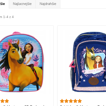
šie
Najlacnejšie
Najdrahšie
m 1-4 z 4