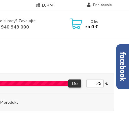
Prihlásenie
EUR
e si rady? Zavolajte.
0
ks
za
0 €
 940 949 000
Do
€
P produkt