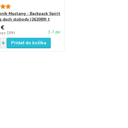
koník Mustang - Backpack Spirit
 duch slobody (262089) t
 €
3-7 dní
bez DPH
Pridať do košíka