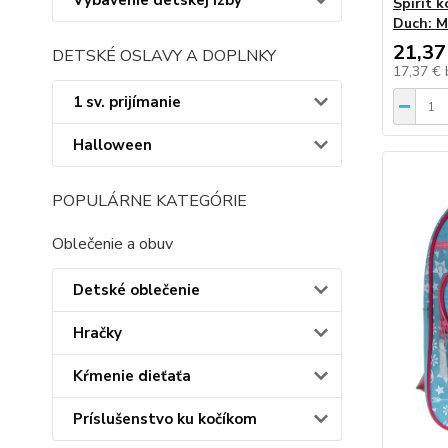
Vybavenie detskej izby
Spirit 
Duch: M
21,37
DETSKÉ OSLAVY A DOPLNKY
17,37 €
1 sv. prijímanie
Halloween
POPULÁRNE KATEGÓRIE
Oblečenie a obuv
Detské oblečenie
Hračky
Kŕmenie dieťaťa
Príslušenstvo ku kočíkom