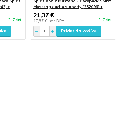
pack Spirit
Spirit koník Mustang - Backpack Spirit
42) t
Mustang ducha slobody (262096) t
21,37 €
3-7 dní
3-7 dní
17,37 €
bez DPH
íka
Pridať do košíka