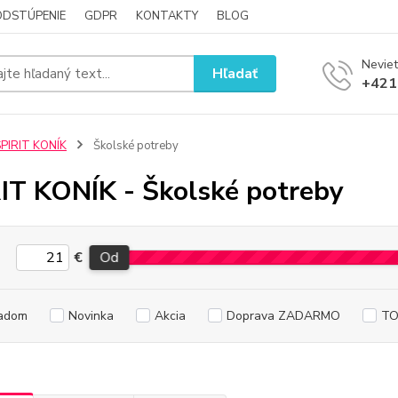
ODSTÚPENIE
GDPR
KONTAKTY
BLOG
Neviet
Hľadať
+421
PIRIT KONÍK
Školské potreby
IT KONÍK - Školské potreby
€
Od
adom
Novinka
Akcia
Doprava ZADARMO
TO