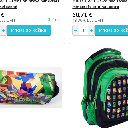
FT - Penzión steve minecraft
MINECRAFT - Školská taška
y zložené
minecraft original astra
 €
60,71 €
3-7 dní
bez DPH
49,36 €
bez DPH
Pridať do košíka
Pridať do koš