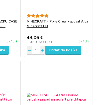
ACKU CASE
MINECRAFT - Pixie Crew kupoval A La
GLE
Minecraft Hit
43,06 €
3-7 dní
3-7 dní
35,01 €
bez DPH
íka
Pridať do košíka