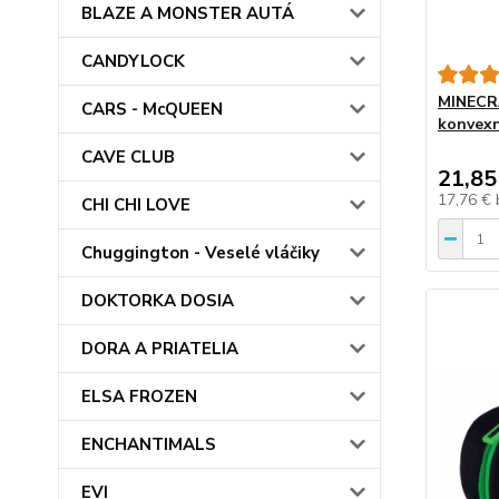
BLAZE A MONSTER AUTÁ
CANDYLOCK
MINECRA
CARS - McQUEEN
konvexn
CAVE CLUB
21,85
17,76 €
CHI CHI LOVE
Chuggington - Veselé vláčiky
DOKTORKA DOSIA
DORA A PRIATELIA
ELSA FROZEN
ENCHANTIMALS
EVI