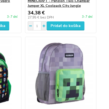
 vedro
MINECRAFT - Penzión Two-Chamber
Jumper XL Coolpack City Jungle
34,38 €
3-7 dní
3-7 dní
27,95 €
bez DPH
íka
Pridať do košíka