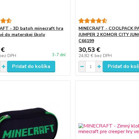
FT - 3D batoh minecraft hra
MINECRAFT - COOLPACK P
é do materskej školy
JUMPER 2 KOMOR CITY JUN
C66199
 €
30,53 €
3-7 dní
bez DPH
24,82 €
bez DPH
Pridať do košíka
Pridať do koš