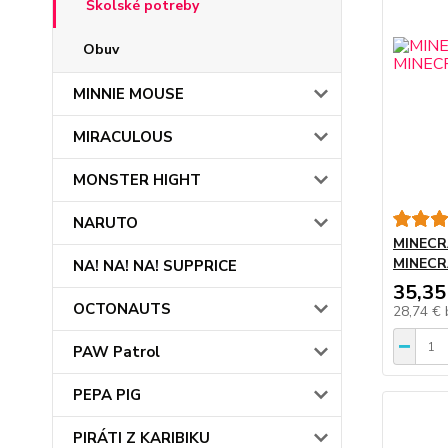
Školské potreby
Obuv
MINNIE MOUSE
MIRACULOUS
MONSTER HIGHT
NARUTO
MINECR
MINECR
NA! NA! NA! SUPPRICE
35,35
OCTONAUTS
28,74 €
PAW Patrol
PEPA PIG
PIRÁTI Z KARIBIKU