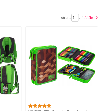
strana
z 4
ďalšie