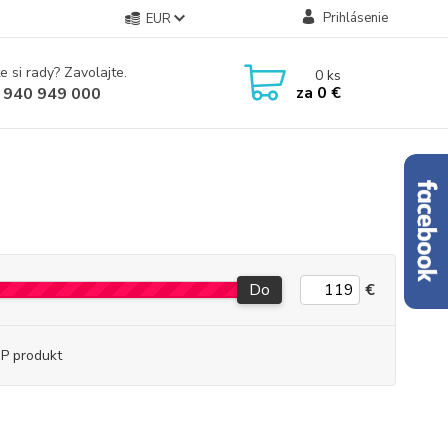
Prihlásenie
EUR
e si rady? Zavolajte.
0
ks
za
0 €
 940 949 000
Do
€
P produkt