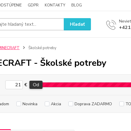
ODSTÚPENIE
GDPR
KONTAKTY
BLOG
Neviet
Hľadať
+421
MINECRAFT
Školské potreby
CRAFT - Školské potreby
€
Od
adom
Novinka
Akcia
Doprava ZADARMO
TO