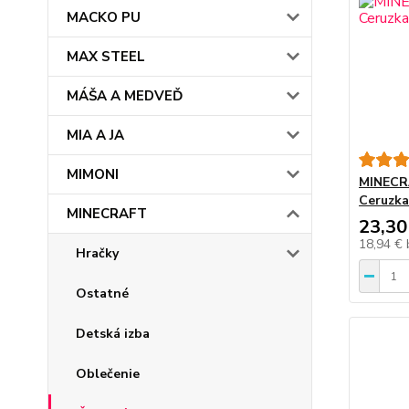
MACKO PU
MAX STEEL
MÁŠA A MEDVEĎ
MIA A JA
MIMONI
MINECRA
Ceruzka
MINECRAFT
23,30
18,94 €
Hračky
Ostatné
Detská izba
Oblečenie