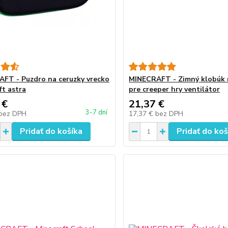
FT - Puzdro na ceruzky vrecko
MINECRAFT - Zimný klobúk 
ft astra
pre creeper hry ventilátor
 €
21,37 €
3-7 dní
bez DPH
17,37 €
bez DPH
Pridať do košíka
Pridať do koš