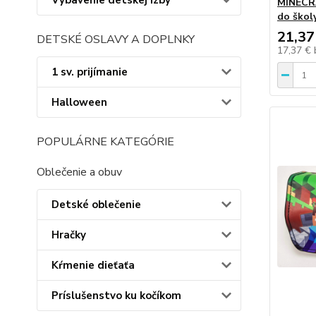
Vybavenie detskej izby
MINECRA
do škol
21,37
DETSKÉ OSLAVY A DOPLNKY
17,37 €
1 sv. prijímanie
Halloween
POPULÁRNE KATEGÓRIE
Oblečenie a obuv
Detské oblečenie
Hračky
Kŕmenie dieťaťa
Príslušenstvo ku kočíkom