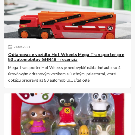
26
.
06
.
2021
Odťahovacie vozidlo Hot Wheels Mega Transporter pre
50 automobilov GHR48 - recenzia
Mega Transporter Hot Wheels je neobvyklé nákladné auto so 4-
úrovňovým odťahovým vozíkom a úložnými priestormi, ktoré
dokážu prepraviť až 50 automobilo...
čítať celé