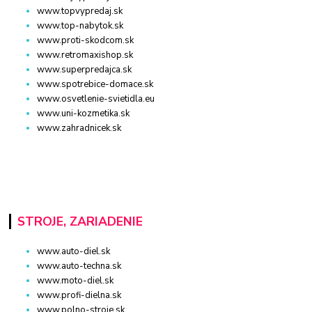
www.topvypredaj.sk
www.top-nabytok.sk
www.proti-skodcom.sk
www.retromaxishop.sk
www.superpredajca.sk
www.spotrebice-domace.sk
www.osvetlenie-svietidla.eu
www.uni-kozmetika.sk
www.zahradnicek.sk
STROJE, ZARIADENIE
www.auto-diel.sk
www.auto-techna.sk
www.moto-diel.sk
www.profi-dielna.sk
www.polno-stroje.sk