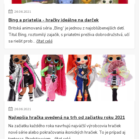
26
.
06
.
2021
Bing a priatelia - hračky ideálne na darček
Britská animovaná séria „Bing“ je jednou z najobľúbenejších detí.
Titul Bing, roztomilý zajačik, s priateľmi prežíva dobrodružstvá, učí
sa riešiť prob...
čítať celé
26
.
06
.
2021
Najlepšia hračka uvedená na trh od začiatku roku 2021
Na začiatku každého roka navrhujú najväčší výrobcovia hračiek
nové série alebo pokračovania ikonických hračiek. To je prípad aj
tentoraz. Predstavujem...
čítať celé