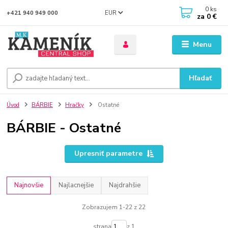
0
ks
EUR
+421 940 949 000
za
0 €
Menu
Hľadať
Úvod
BÁRBIE
Hračky
Ostatné
BÁRBIE - Ostatné
Upresniť parametre
Najnovšie
Najlacnejšie
Najdrahšie
Zobrazujem 1-22 z 22
strana
z 1