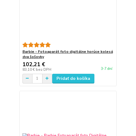
Barbie - Fotoaparát foto digitálne horúce kolesá
dva šošovky
102,21 €
3-7 dní
83,10 €
bez DPH
Pridať do košíka