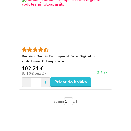
Barbie - Barbie Fotoaparát foto Digitálne
vodotesné fotoaparátu
102,21 €
3-7 dní
83,10 €
bez DPH
Pridať do košíka
strana
z 1