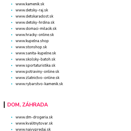
www.kamenik.sk
www.detsky-raj.sk
www.detskaradost.sk
www.detsky-hrdina.sk
www.domaci-milacik.sk
www.hracky-online.sk
www.kupelna.shop
www.stonshop.sk
www.sanita-kupelne.sk
www.skolsky-batoh.sk
www.sportaturistika.sk
www.potraviny-online.sk
www.zlatnictvo-online.sk
www.rybarstvo-kamenik.sk
DOM, ZÁHRADA
www.dm-drogeria.sk
www.kvalitnytovar.sk
www.najvypredaj.sk