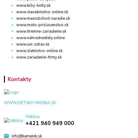
www.krby-kotly.sk
www.stavebnictvo-online.sk
www.maxiobchod-naradie.sk
www.moto-prislusenstvo.sk
www.firemne-zariadenie.sk
www.nahradnediely.online
www.uni-zdrav.sk
www.zlatnictvo-online.sk
www.zariadenie-firmy.sk
Kontakty
WWW.DETSKY-HRDINA.SK
Viktória
+421 940 949 000
info@kamenik.sk