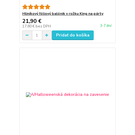
Hliníkový fóliový balónik v rožku King na párty
21,90 €
3-7 dní
17,80 €
bez DPH
Pridať do košíka