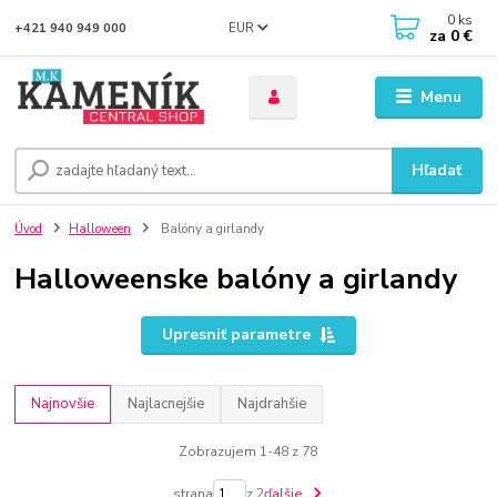
0
ks
EUR
+421 940 949 000
za
0 €
Menu
Hľadať
Úvod
Halloween
Balóny a girlandy
Halloweenske balóny a girlandy
Upresniť parametre
Najnovšie
Najlacnejšie
Najdrahšie
Zobrazujem 1-48 z 78
strana
z 2
ďalšie