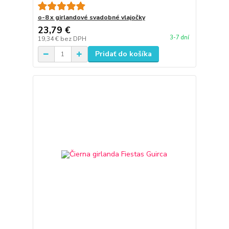
o-8 x girlandové svadobné vlajočky
23,79 €
3-7 dní
19,34 €
bez DPH
Pridať do košíka