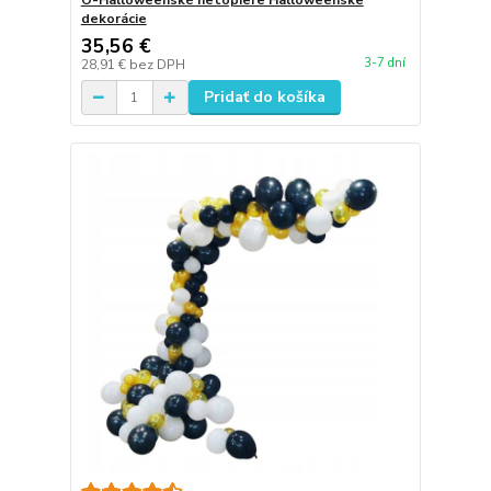
O-Halloweenské netopiere Halloweenske
dekorácie
35,56 €
3-7 dní
28,91 €
bez DPH
Pridať do košíka