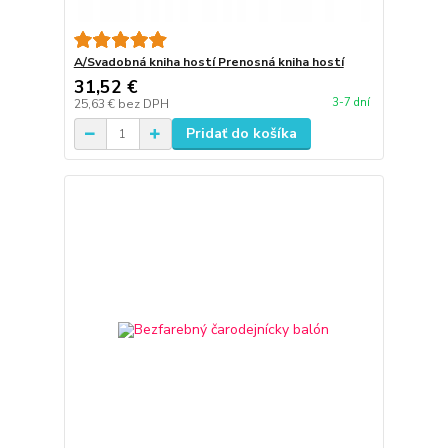
A/Svadobná kniha hostí Prenosná kniha hostí
31,52 €
3-7 dní
25,63 €
bez DPH
Pridať do košíka