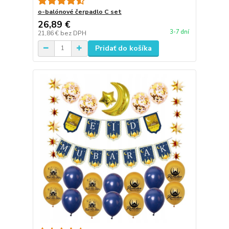
o-balónové čerpadlo C set
26,89 €
3-7 dní
21,86 €
bez DPH
Pridať do košíka