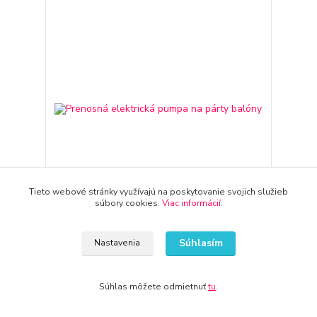
Tieto webové stránky využívajú na poskytovanie svojich služieb
súbory cookies.
Viac informácií
.
Prenosná elektrická pumpa na párty balóny
Súhlasím
Nastavenia
36,94 €
3-7 dní
30,03 €
bez DPH
Súhlas môžete odmietnuť
tu
.
Pridať do košíka