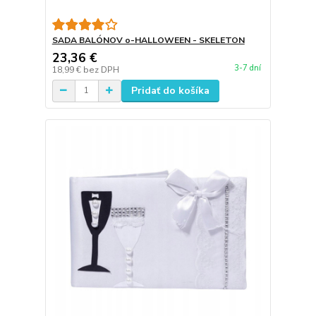
SADA BALÓNOV o-HALLOWEEN - SKELETON
23,36 €
3-7 dní
18,99 €
bez DPH
Pridať do košíka