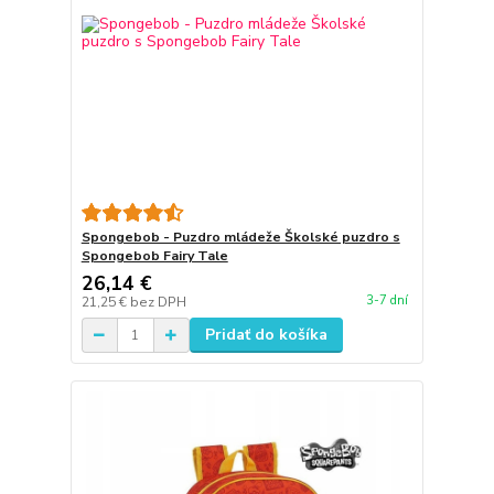
Spongebob - Puzdro mládeže Školské puzdro s
Spongebob Fairy Tale
26,14 €
3-7 dní
21,25 €
bez DPH
Pridať do košíka