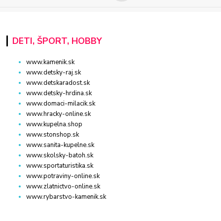
DETI, ŠPORT, HOBBY
www.kamenik.sk
www.detsky-raj.sk
www.detskaradost.sk
www.detsky-hrdina.sk
www.domaci-milacik.sk
www.hracky-online.sk
www.kupelna.shop
www.stonshop.sk
www.sanita-kupelne.sk
www.skolsky-batoh.sk
www.sportaturistika.sk
www.potraviny-online.sk
www.zlatnictvo-online.sk
www.rybarstvo-kamenik.sk