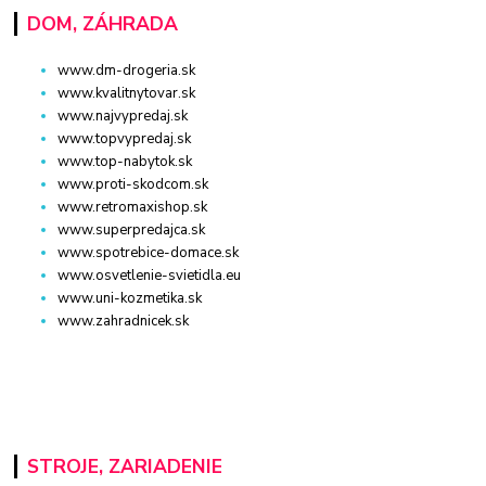
DOM, ZÁHRADA
www.dm-drogeria.sk
www.kvalitnytovar.sk
www.najvypredaj.sk
www.topvypredaj.sk
www.top-nabytok.sk
www.proti-skodcom.sk
www.retromaxishop.sk
www.superpredajca.sk
www.spotrebice-domace.sk
www.osvetlenie-svietidla.eu
www.uni-kozmetika.sk
www.zahradnicek.sk
STROJE, ZARIADENIE