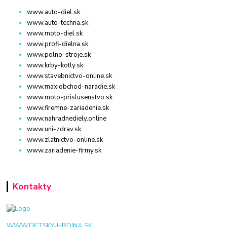
www.auto-diel.sk
www.auto-techna.sk
www.moto-diel.sk
www.profi-dielna.sk
www.polno-stroje.sk
www.krby-kotly.sk
www.stavebnictvo-online.sk
www.maxiobchod-naradie.sk
www.moto-prislusenstvo.sk
www.firemne-zariadenie.sk
www.nahradnediely.online
www.uni-zdrav.sk
www.zlatnictvo-online.sk
www.zariadenie-firmy.sk
Kontakty
WWW.DETSKY-HRDINA.SK