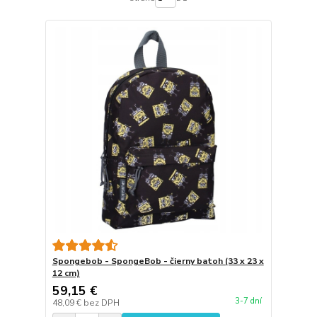
Spongebob - SpongeBob - čierny batoh (33 x 23 x
12 cm)
59,15 €
3-7 dní
48,09 €
bez DPH