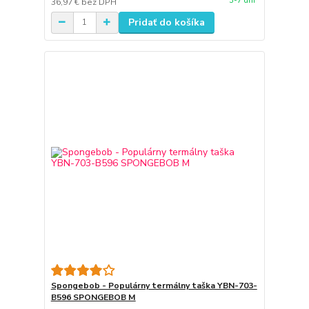
3-7 dní
36,97 €
bez DPH
Pridať do košíka
Spongebob - Populárny termálny taška YBN-703-
B596 SPONGEBOB M