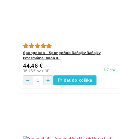
Spongebob - SpongeBob Raňajky Raňajky
Istermálna Bidon XL
44,46 €
3-7 dní
36,15 €
bez DPH
Pridať do košíka