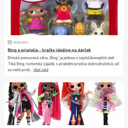
26
.
06
.
2021
Bing a priatelia - hračky ideálne na darček
Britská animovaná séria „Bing“ je jednou z najobľúbenejších detí.
Titul Bing, roztomilý zajačik, s priateľmi prežíva dobrodružstvá, učí
sa riešiť prob...
čítať celé