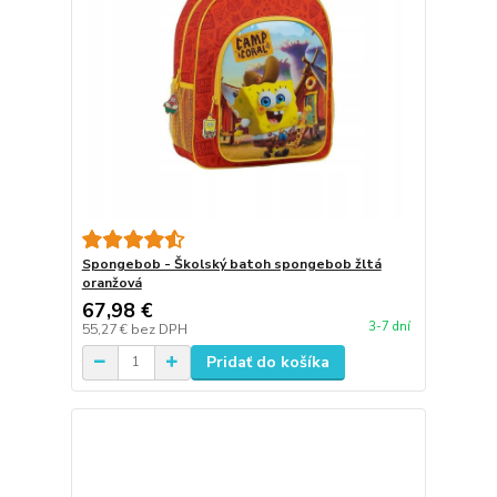
Spongebob - Školský batoh spongebob žltá
oranžová
67,98 €
3-7 dní
55,27 €
bez DPH
Pridať do košíka