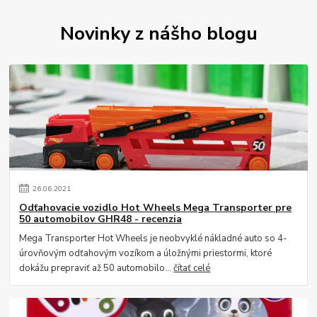
Novinky z nášho blogu
26
.
06
.
2021
Odťahovacie vozidlo Hot Wheels Mega Transporter pre
50 automobilov GHR48 - recenzia
Mega Transporter Hot Wheels je neobvyklé nákladné auto so 4-
úrovňovým odťahovým vozíkom a úložnými priestormi, ktoré
dokážu prepraviť až 50 automobilo...
čítať celé