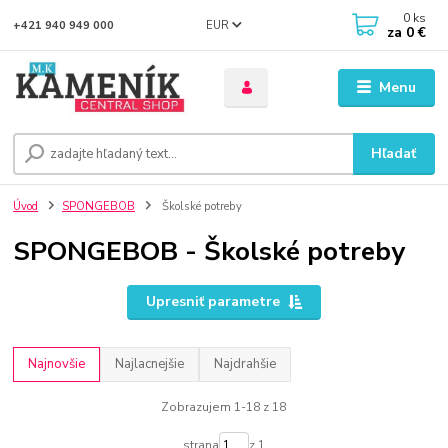
0
ks
EUR
+421 940 949 000
za
0 €
Menu
Hľadať
Úvod
SPONGEBOB
Školské potreby
SPONGEBOB - Školské potreby
Upresniť parametre
Najnovšie
Najlacnejšie
Najdrahšie
Zobrazujem 1-18 z 18
strana
z 1