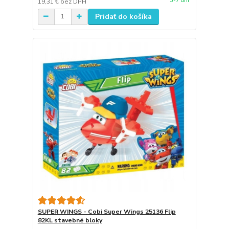
3-7 dní
19,31 €
bez DPH
Pridať do košíka
SUPER WINGS - Cobi Super Wings 25136 Flip
82KL stavebné bloky