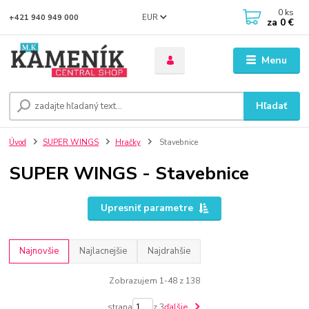
0
ks
EUR
+421 940 949 000
za
0 €
Menu
Hľadať
Úvod
SUPER WINGS
Hračky
Stavebnice
SUPER WINGS - Stavebnice
Upresniť parametre
Najnovšie
Najlacnejšie
Najdrahšie
Zobrazujem 1-48 z 138
strana
z 3
ďalšie