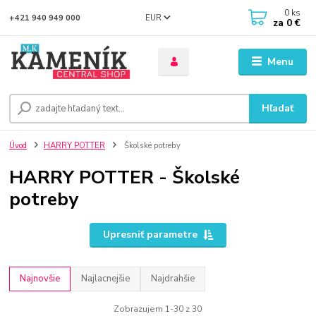
0
ks
EUR
+421 940 949 000
za
0 €
Menu
Hľadať
Úvod
HARRY POTTER
Školské potreby
HARRY POTTER - Školské
potreby
Upresniť parametre
Najnovšie
Najlacnejšie
Najdrahšie
Zobrazujem 1-30 z 30