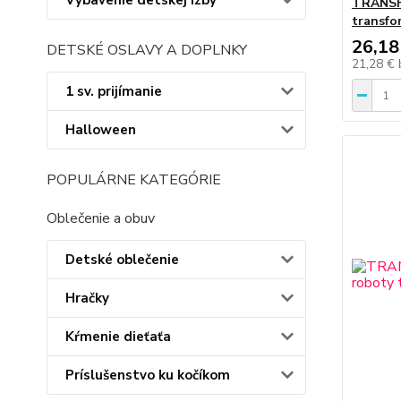
Vybavenie detskej izby
TRANSF
transfo
26,18
DETSKÉ OSLAVY A DOPLNKY
21,28 €
1 sv. prijímanie
Halloween
POPULÁRNE KATEGÓRIE
Oblečenie a obuv
Detské oblečenie
Hračky
Kŕmenie dieťaťa
Príslušenstvo ku kočíkom