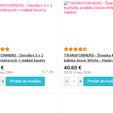
ORMERS - DinoBot 3 v 1
TRANSFORMERS - Śnieżka K
rmátoroch + mäkké kazety
bábika Snow White - Hasbr
 €
40,60 €
3-7 dní
bez DPH
33,01 €
bez DPH
Pridať do košíka
Pridať do koš