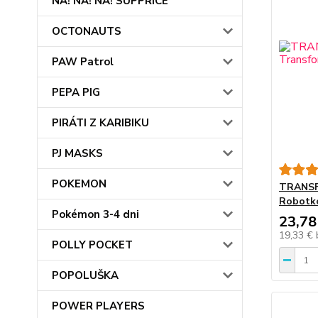
NA! NA! NA! SUPPRICE
OCTONAUTS
PAW Patrol
PEPA PIG
PIRÁTI Z KARIBIKU
PJ MASKS
POKEMON
TRANSF
Robotk
Pokémon 3-4 dni
23,78
19,33 €
POLLY POCKET
POPOLUŠKA
POWER PLAYERS