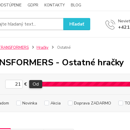
ODSTÚPENIE
GDPR
KONTAKTY
BLOG
Neviet
Hľadať
+421
TRANSFORMERS
Hračky
Ostatné
NSFORMERS - Ostatné hračky
€
Od
adom
Novinka
Akcia
Doprava ZADARMO
TO