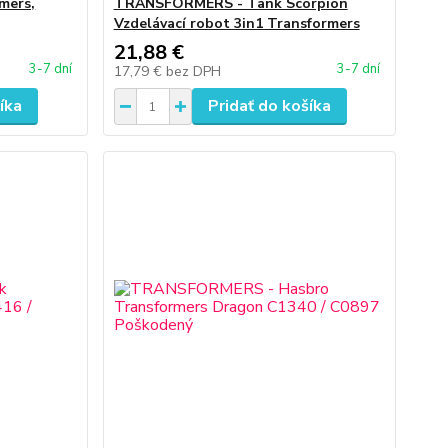
mers,
TRANSFORMERS - Tank Scorpion
Vzdelávací robot 3in1 Transformers
21,88 €
3-7 dní
3-7 dní
17,79 €
bez DPH
íka
Pridať do košíka