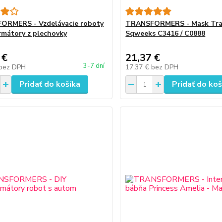
ORMERS - Vzdelávacie roboty
TRANSFORMERS - Mask Tra
rmátory z plechovky
Sqweeks C3416 / C0888
 €
21,37 €
3-7 dní
bez DPH
17,37 €
bez DPH
Pridať do košíka
Pridať do koš