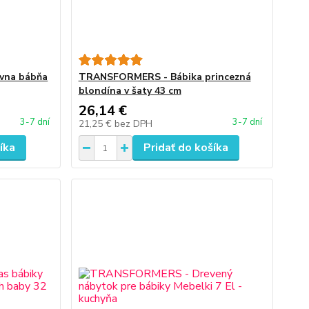
vna bábňa
TRANSFORMERS - Bábika princezná
blondína v šaty 43 cm
26,14 €
3-7 dní
3-7 dní
21,25 €
bez DPH
íka
Pridať do košíka