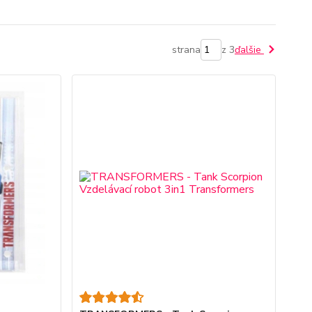
strana
z 3
ďalšie