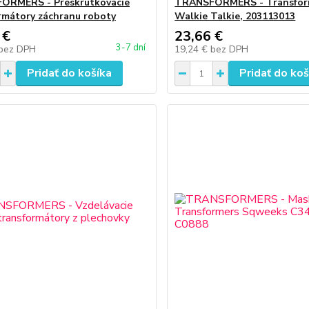
ORMERS - Preskrutkovacie
TRANSFORMERS - Transfor
rmátory záchranu roboty
Walkie Talkie, 203113013
 €
23,66 €
3-7 dní
bez DPH
19,24 €
bez DPH
Pridať do košíka
Pridať do koš