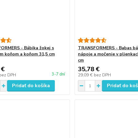
ORMERS - Bábika žokej s
TRANSFORMERS - Babas bá
ým koňom a koňom 31,5 cm
nápoje a močenie v plienkac
cm
 €
35,78 €
3-7 dní
bez DPH
29,09 €
bez DPH
Pridať do košíka
Pridať do koš