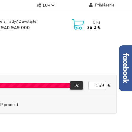
Prihlásenie
EUR
e si rady? Zavolajte.
0
ks
za
0 €
 940 949 000
Do
€
P produkt