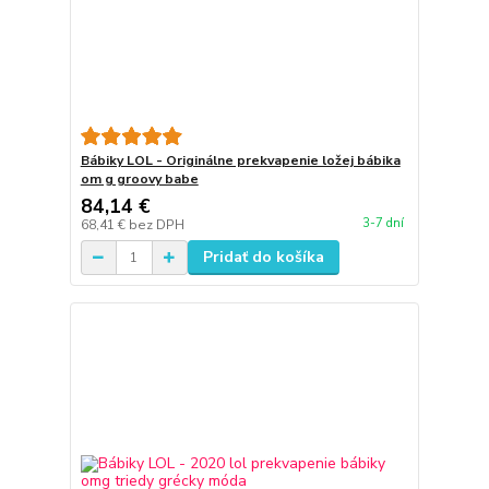
Bábiky LOL - Originálne prekvapenie ložej bábika
om g groovy babe
84,14 €
3-7 dní
68,41 €
bez DPH
Pridať do košíka