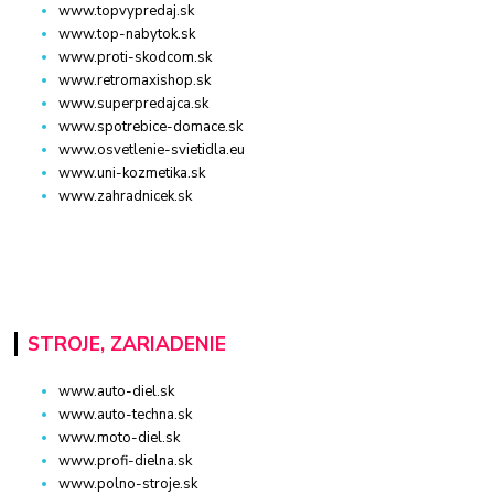
www.topvypredaj.sk
www.top-nabytok.sk
www.proti-skodcom.sk
www.retromaxishop.sk
www.superpredajca.sk
www.spotrebice-domace.sk
www.osvetlenie-svietidla.eu
www.uni-kozmetika.sk
www.zahradnicek.sk
STROJE, ZARIADENIE
www.auto-diel.sk
www.auto-techna.sk
www.moto-diel.sk
www.profi-dielna.sk
www.polno-stroje.sk