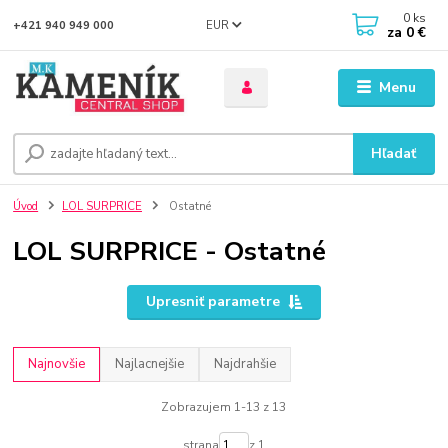
0
ks
EUR
+421 940 949 000
za
0 €
Menu
Hľadať
Úvod
LOL SURPRICE
Ostatné
LOL SURPRICE - Ostatné
Upresniť parametre
Najnovšie
Najlacnejšie
Najdrahšie
Zobrazujem 1-13 z 13
strana
z 1