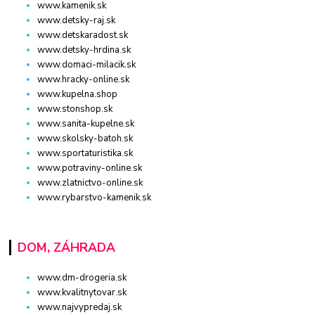
www.kamenik.sk
www.detsky-raj.sk
www.detskaradost.sk
www.detsky-hrdina.sk
www.domaci-milacik.sk
www.hracky-online.sk
www.kupelna.shop
www.stonshop.sk
www.sanita-kupelne.sk
www.skolsky-batoh.sk
www.sportaturistika.sk
www.potraviny-online.sk
www.zlatnictvo-online.sk
www.rybarstvo-kamenik.sk
DOM, ZÁHRADA
www.dm-drogeria.sk
www.kvalitnytovar.sk
www.najvypredaj.sk