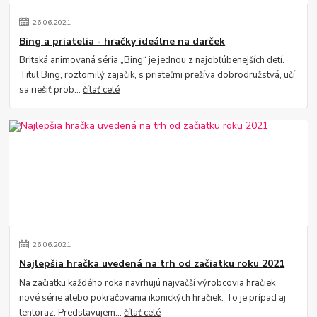
26
.
06
.
2021
Bing a priatelia - hračky ideálne na darček
Britská animovaná séria „Bing“ je jednou z najobľúbenejších detí.
Titul Bing, roztomilý zajačik, s priateľmi prežíva dobrodružstvá, učí
sa riešiť prob...
čítať celé
26
.
06
.
2021
Najlepšia hračka uvedená na trh od začiatku roku 2021
Na začiatku každého roka navrhujú najväčší výrobcovia hračiek
nové série alebo pokračovania ikonických hračiek. To je prípad aj
tentoraz. Predstavujem...
čítať celé