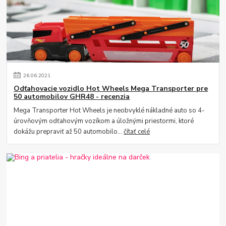
26
.
06
.
2021
Odťahovacie vozidlo Hot Wheels Mega Transporter pre
50 automobilov GHR48 - recenzia
Mega Transporter Hot Wheels je neobvyklé nákladné auto so 4-
úrovňovým odťahovým vozíkom a úložnými priestormi, ktoré
dokážu prepraviť až 50 automobilo...
čítať celé