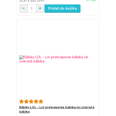
3-7 dní
20,47 €
bez DPH
Pridať do košíka
Bábiky LOL - Lol prekvapenie bábika lol zvieratá
bábika