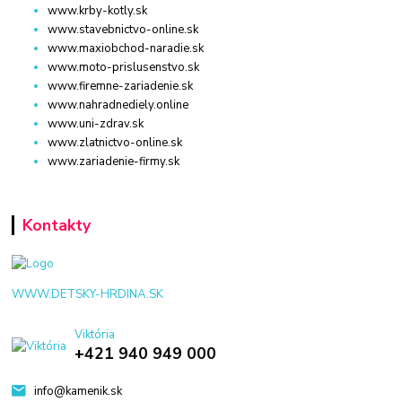
www.krby-kotly.sk
www.stavebnictvo-online.sk
www.maxiobchod-naradie.sk
www.moto-prislusenstvo.sk
www.firemne-zariadenie.sk
www.nahradnediely.online
www.uni-zdrav.sk
www.zlatnictvo-online.sk
www.zariadenie-firmy.sk
Kontakty
WWW.DETSKY-HRDINA.SK
Viktória
+421 940 949 000
info@kamenik.sk