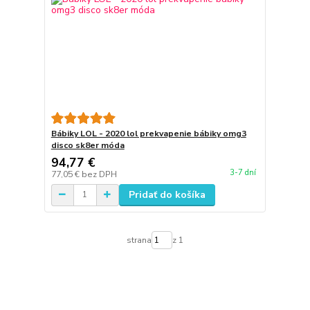
Bábiky LOL - 2020 lol prekvapenie bábiky omg3
disco sk8er móda
94,77 €
3-7 dní
77,05 €
bez DPH
Pridať do košíka
strana
z 1