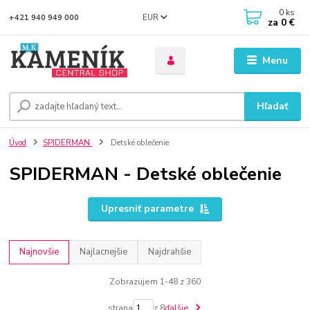
0
ks
EUR
+421 940 949 000
za
0 €
Menu
Hľadať
Úvod
SPIDERMAN
Detské oblečenie
SPIDERMAN - Detské oblečenie
Upresniť parametre
Najnovšie
Najlacnejšie
Najdrahšie
Zobrazujem 1-48 z 360
strana
z 8
ďalšie