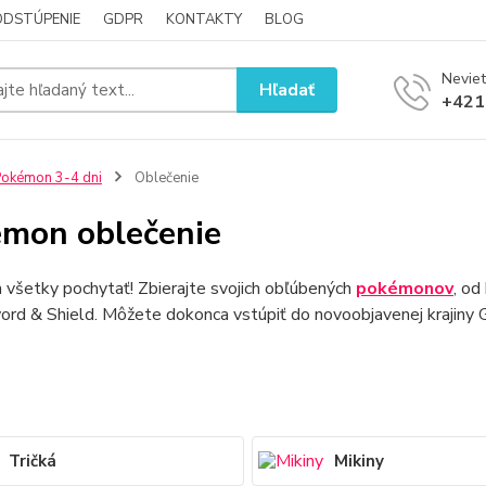
ODSTÚPENIE
GDPR
KONTAKTY
BLOG
Neviet
Hľadať
+421
okémon 3-4 dni
Oblečenie
mon oblečenie
 všetky pochytať! Zbierajte svojich obľúbených
pokémonov
, od
ord & Shield. Môžete dokonca vstúpiť do novoobjavenej krajiny 
Tričká
Mikiny