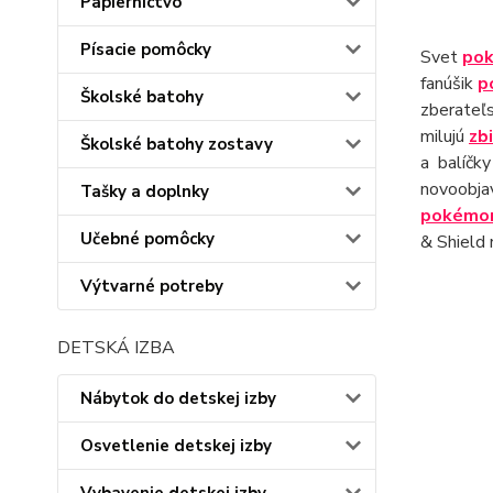
Papiernictvo
Písacie pomôcky
Svet
po
fanúšik
p
Školské batohy
zberateľs
milujú
zb
Školské batohy zostavy
a balíčk
novoobj
Tašky a doplnky
pokémo
Učebné pomôcky
& Shield 
Výtvarné potreby
DETSKÁ IZBA
Nábytok do detskej izby
Osvetlenie detskej izby