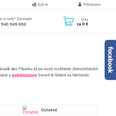
Prihlásenie
EUR
e si rady? Zavolajte.
0
ks
za
0 €
 940 949 000
 klasík ako Pikachu až po nové rozšírenie zberateľských
Galar s
pokémonom
Sword & Shield na Nintendo
Ostatné