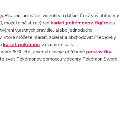
ky
Pikachu, animácie, videohry a ďalšie. Či už váš obľúbený
G, môžete nájsť celý rad
kariet pokémonov
,
figúrok
a
tváraní vlastných pravidiel alebo jednoducho
v, ktoré môžete hľadať, zdieľať a obchodovať.Plechovky
ku
kariet pokémon
. Zoznámte sa s
Sword & Shield. Zbierajte svoje obľúbené
postavičky
ivte svet Pokémonov pomocou videohry Pokémon Sword