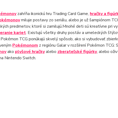
kémonov
zahŕňa ikonickú hru Trading Card Game,
hračky a figúr
okémonov
miluje postavy zo seriálu, alebo je už šampiónom TC
kých predmetov, ktoré si zamilujú.Mnohé deti sú kreatívne pri vy
ieranie kariet
. Existujú všetky druhy postáv a umeleckých štýlo
y Pokémon TCG ponúkajú skvelý spôsob, ako si vybudovať zbier
aveným
Pokémonom
z regiónu Galar v rozšírení Pokémon TCG: 
nov
ako
plyšové hračky
alebo
zberateľské figúrky
, alebo ož
na Nintendo Switch.