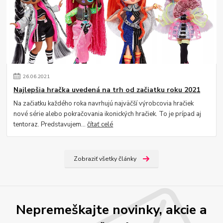
26
.
06
.
2021
Najlepšia hračka uvedená na trh od začiatku roku 2021
Na začiatku každého roka navrhujú najväčší výrobcovia hračiek
nové série alebo pokračovania ikonických hračiek. To je prípad aj
tentoraz. Predstavujem...
čítať celé
Zobraziť všetky články
Nepremeškajte novinky, akcie a