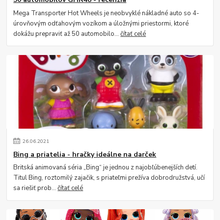
Mega Transporter Hot Wheels je neobvyklé nákladné auto so 4-
úrovňovým odťahovým vozíkom a úložnými priestormi, ktoré
dokážu prepraviť až 50 automobilo...
čítať celé
26
.
06
.
2021
Bing a priatelia - hračky ideálne na darček
Britská animovaná séria „Bing“ je jednou z najobľúbenejších detí.
Titul Bing, roztomilý zajačik, s priateľmi prežíva dobrodružstvá, učí
sa riešiť prob...
čítať celé