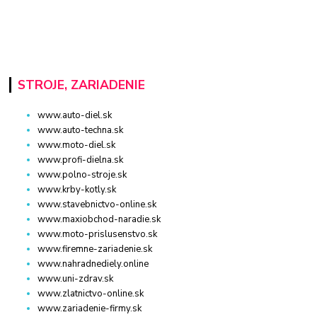
STROJE, ZARIADENIE
www.auto-diel.sk
www.auto-techna.sk
www.moto-diel.sk
www.profi-dielna.sk
www.polno-stroje.sk
www.krby-kotly.sk
www.stavebnictvo-online.sk
www.maxiobchod-naradie.sk
www.moto-prislusenstvo.sk
www.firemne-zariadenie.sk
www.nahradnediely.online
www.uni-zdrav.sk
www.zlatnictvo-online.sk
www.zariadenie-firmy.sk