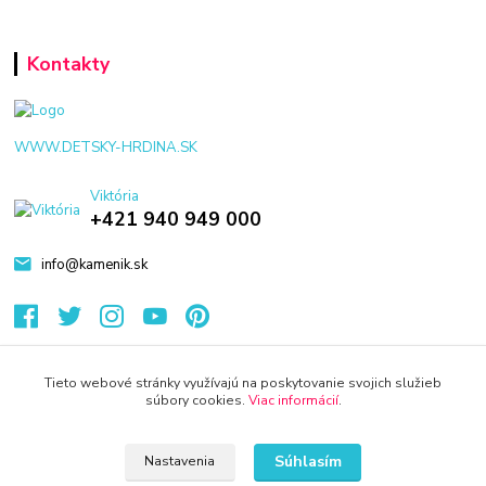
Kontakty
WWW.DETSKY-HRDINA.SK
Viktória
+421 940 949 000
info@kamenik.sk
Tieto webové stránky využívajú na poskytovanie svojich služieb
súbory cookies.
Viac informácií
.
© 2024 Všetky práva vyhradené KAMENIK.SK
Vytvorené na
Eshop-rychlo.sk
Súhlasím
Nastavenia