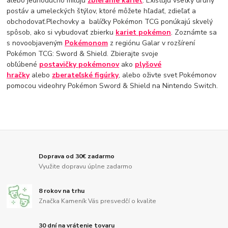
alebo jednoducho milujú
zbieranie kariet
. Existujú všetky druhy
postáv a umeleckých štýlov, ktoré môžete hľadať, zdieľať a
obchodovať.Plechovky a balíčky Pokémon TCG ponúkajú skvelý
spôsob, ako si vybudovať zbierku
kariet pokémon
. Zoznámte sa
s novoobjaveným
Pokémonom
z regiónu Galar v rozšírení
Pokémon TCG: Sword & Shield. Zbierajte svoje
obľúbené
postavičky pokémonov
ako
plyšové
hračky
alebo
zberateľské figúrky
, alebo oživte svet Pokémonov
pomocou videohry Pokémon Sword & Shield na Nintendo Switch.
Doprava od 30€ zadarmo
Využite dopravu úplne zadarmo
8 rokov na trhu
Značka Kameník Vás presvedčí o kvalite
30 dní na vrátenie tovaru