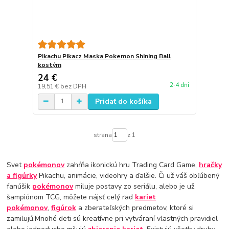
Pikachu Pikacz Maska Pokemon Shining Ball
kostým
24 €
2-4 dni
19,51 €
bez DPH
Pridať do košíka
strana
z 1
Svet
pokémonov
zahŕňa ikonickú hru Trading Card Game,
hračky
a figúrky
Pikachu, animácie, videohry a ďalšie. Či už váš obľúbený
fanúšik
pokémonov
miluje postavy zo seriálu, alebo je už
šampiónom TCG, môžete nájsť celý rad
kariet
pokémonov
,
figúrok
a zberateľských predmetov, ktoré si
zamilujú.Mnohé deti sú kreatívne pri vytváraní vlastných pravidiel