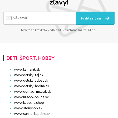
zľavy!
Prihlásiť sa
Môžete sa kedykoľvek odhlásiť. Zasielame raz za 14 dní.
DETI, ŠPORT, HOBBY
www.kamenik.sk
www.detsky-raj.sk
www.detskaradost.sk
www.detsky-hrdina.sk
www.domaci-milacik.sk
www.hracky-online.sk
www.kupelna.shop
www.stonshop.sk
www.sanita-kupelne.sk