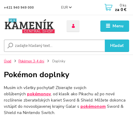
0
ks
EUR
+421 940 949 000
za
0 €
Menu
Hľadať
Úvod
Pokémon 3-4 dni
Doplnky
Pokémon doplnky
Musím ich všetky pochytať! Zbierajte svojich
obľúbených
pokémonov
, od klasík ako Pikachu až po nové
rozšírenie zberateľských kariet Sword & Shield. Môžete dokonca
vstúpiť do novoobjavenej krajiny Galar s
pokémonom
Sword &
Shield na Nintendo Switch.