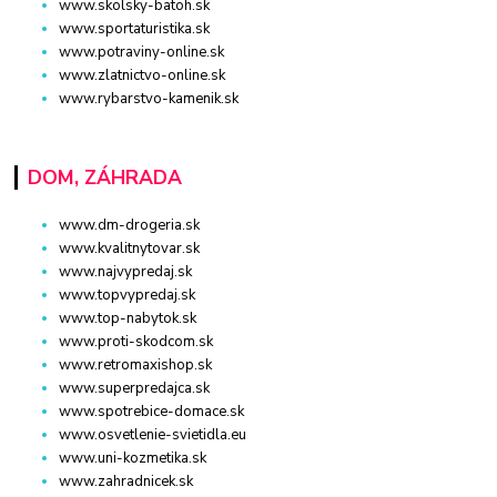
www.skolsky-batoh.sk
www.sportaturistika.sk
www.potraviny-online.sk
www.zlatnictvo-online.sk
www.rybarstvo-kamenik.sk
DOM, ZÁHRADA
www.dm-drogeria.sk
www.kvalitnytovar.sk
www.najvypredaj.sk
www.topvypredaj.sk
www.top-nabytok.sk
www.proti-skodcom.sk
www.retromaxishop.sk
www.superpredajca.sk
www.spotrebice-domace.sk
www.osvetlenie-svietidla.eu
www.uni-kozmetika.sk
www.zahradnicek.sk