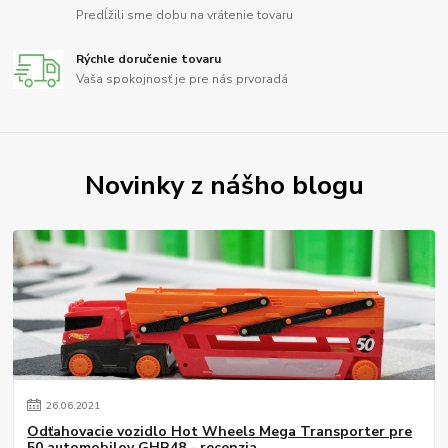
Predĺžili sme dobu na vrátenie tovaru
Rýchle doručenie tovaru
Vaša spokojnosť je pre nás prvoradá
Novinky z nášho blogu
26
.
06
.
2021
Odťahovacie vozidlo Hot Wheels Mega Transporter pre
50 automobilov GHR48 - recenzia