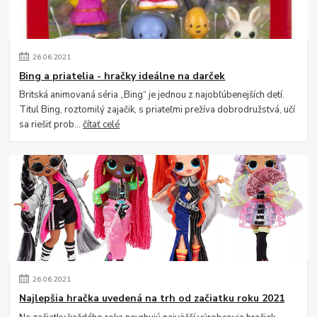
26
.
06
.
2021
Bing a priatelia - hračky ideálne na darček
Britská animovaná séria „Bing“ je jednou z najobľúbenejších detí.
Titul Bing, roztomilý zajačik, s priateľmi prežíva dobrodružstvá, učí
sa riešiť prob...
čítať celé
26
.
06
.
2021
Najlepšia hračka uvedená na trh od začiatku roku 2021