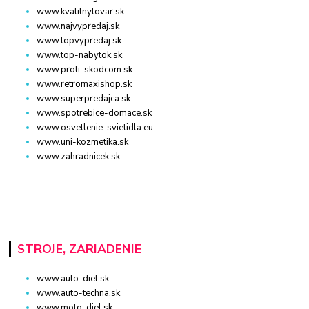
www.kvalitnytovar.sk
www.najvypredaj.sk
www.topvypredaj.sk
www.top-nabytok.sk
www.proti-skodcom.sk
www.retromaxishop.sk
www.superpredajca.sk
www.spotrebice-domace.sk
www.osvetlenie-svietidla.eu
www.uni-kozmetika.sk
www.zahradnicek.sk
STROJE, ZARIADENIE
www.auto-diel.sk
www.auto-techna.sk
www.moto-diel.sk