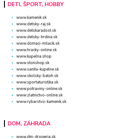
DETI, ŠPORT, HOBBY
www.kamenik.sk
www.detsky-raj.sk
www.detskaradost.sk
www.detsky-hrdina.sk
www.domaci-milacik.sk
www.hracky-online.sk
www.kupelna.shop
www.stonshop.sk
www.sanita-kupelne.sk
www.skolsky-batoh.sk
www.sportaturistika.sk
www.potraviny-online.sk
www.zlatnictvo-online.sk
www.rybarstvo-kamenik.sk
DOM, ZÁHRADA
www.dm-drogeria.sk