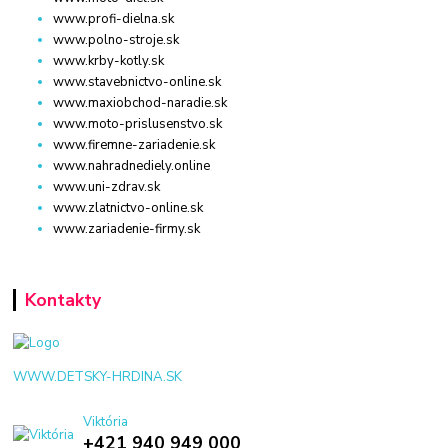
www.profi-dielna.sk
www.polno-stroje.sk
www.krby-kotly.sk
www.stavebnictvo-online.sk
www.maxiobchod-naradie.sk
www.moto-prislusenstvo.sk
www.firemne-zariadenie.sk
www.nahradnediely.online
www.uni-zdrav.sk
www.zlatnictvo-online.sk
www.zariadenie-firmy.sk
Kontakty
WWW.DETSKY-HRDINA.SK
Viktória
+421 940 949 000