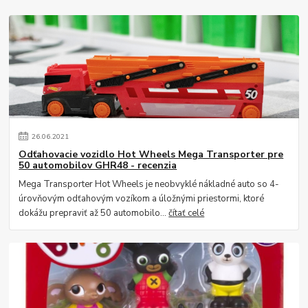
26
.
06
.
2021
Odťahovacie vozidlo Hot Wheels Mega Transporter pre
50 automobilov GHR48 - recenzia
Mega Transporter Hot Wheels je neobvyklé nákladné auto so 4-
úrovňovým odťahovým vozíkom a úložnými priestormi, ktoré
dokážu prepraviť až 50 automobilo...
čítať celé