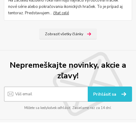
Na začiatku každého roka navrhujú najväčší výrobcovia hračiek
nové série alebo pokračovania ikonických hračiek. To je prípad aj
tentoraz. Predstavujem...
čítať celé
Zobraziť všetky články
Nepremeškajte novinky, akcie a
zľavy!
Prihlásiť sa
Môžete sa kedykoľvek odhlásiť. Zasielame raz za 14 dní.