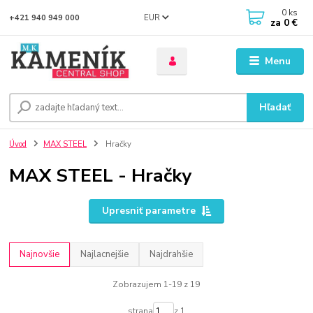
0
ks
EUR
+421 940 949 000
za
0 €
Menu
Hľadať
Úvod
MAX STEEL
Hračky
MAX STEEL - Hračky
Upresniť parametre
Najnovšie
Najlacnejšie
Najdrahšie
Zobrazujem 1-19 z 19
strana
z 1