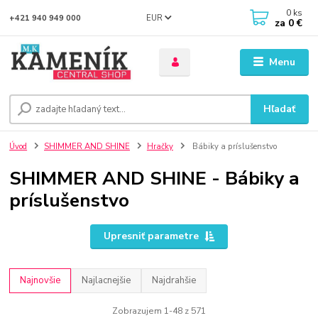
0
ks
EUR
+421 940 949 000
za
0 €
Menu
Hľadať
Úvod
SHIMMER AND SHINE
Hračky
Bábiky a príslušenstvo
SHIMMER AND SHINE - Bábiky a
príslušenstvo
Upresniť parametre
Najnovšie
Najlacnejšie
Najdrahšie
Zobrazujem 1-48 z 571