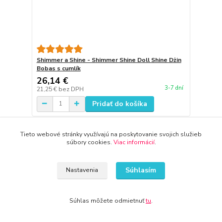
Shimmer a Shine - Shimmer Shine Doll Shine Dżin
Bobas s cumlík
26,14 €
3-7 dní
21,25 €
bez DPH
Pridať do košíka
Tieto webové stránky využívajú na poskytovanie svojich služieb
súbory cookies.
Viac informácií
.
Súhlasím
Nastavenia
Súhlas môžete odmietnuť
tu
.