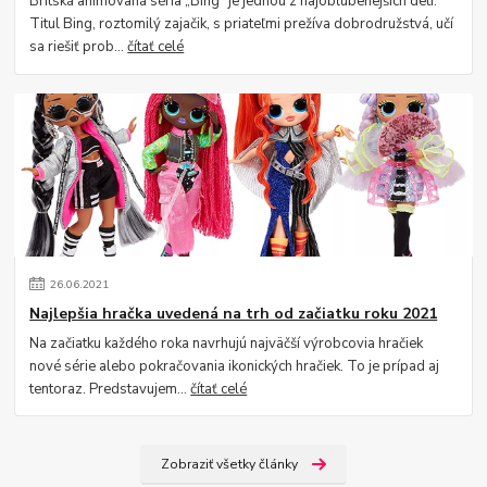
Britská animovaná séria „Bing“ je jednou z najobľúbenejších detí.
Titul Bing, roztomilý zajačik, s priateľmi prežíva dobrodružstvá, učí
sa riešiť prob...
čítať celé
26
.
06
.
2021
Najlepšia hračka uvedená na trh od začiatku roku 2021
Na začiatku každého roka navrhujú najväčší výrobcovia hračiek
nové série alebo pokračovania ikonických hračiek. To je prípad aj
tentoraz. Predstavujem...
čítať celé
Zobraziť všetky články