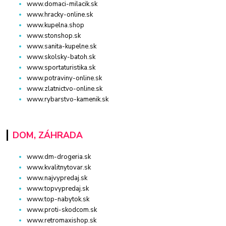
www.domaci-milacik.sk
www.hracky-online.sk
www.kupelna.shop
www.stonshop.sk
www.sanita-kupelne.sk
www.skolsky-batoh.sk
www.sportaturistika.sk
www.potraviny-online.sk
www.zlatnictvo-online.sk
www.rybarstvo-kamenik.sk
DOM, ZÁHRADA
www.dm-drogeria.sk
www.kvalitnytovar.sk
www.najvypredaj.sk
www.topvypredaj.sk
www.top-nabytok.sk
www.proti-skodcom.sk
www.retromaxishop.sk