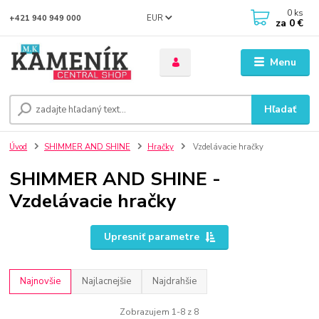
0
ks
EUR
+421 940 949 000
za
0 €
Menu
Hľadať
Úvod
SHIMMER AND SHINE
Hračky
Vzdelávacie hračky
SHIMMER AND SHINE -
Vzdelávacie hračky
Upresniť parametre
Najnovšie
Najlacnejšie
Najdrahšie
Zobrazujem 1-8 z 8