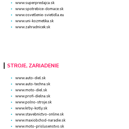
www.superpredajca.sk
www.spotrebice-domace.sk
www.osvetlenie-svietidla.eu
www.uni-kozmetika.sk
www.zahradnicek.sk
STROJE, ZARIADENIE
www.auto-diel.sk
www.auto-techna.sk
www.moto-diel.sk
www.profi-dielna.sk
www.polno-stroje.sk
www.krby-kotly.sk
www.stavebnictvo-online.sk
www.maxiobchod-naradie.sk
www.moto-prislusenstvo.sk