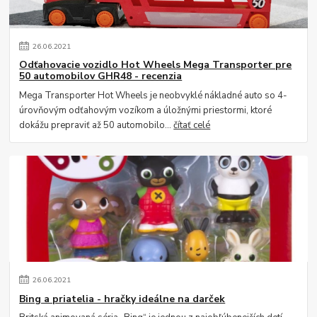
26
.
06
.
2021
Odťahovacie vozidlo Hot Wheels Mega Transporter pre
50 automobilov GHR48 - recenzia
Mega Transporter Hot Wheels je neobvyklé nákladné auto so 4-
úrovňovým odťahovým vozíkom a úložnými priestormi, ktoré
dokážu prepraviť až 50 automobilo...
čítať celé
26
.
06
.
2021
Bing a priatelia - hračky ideálne na darček