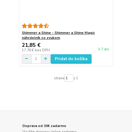
Shimmer a Shine - Shimmer a Shine Magic
náhrdelník so zvukom
21,85 €
3-7 dní
17,76 €
bez DPH
Pridať do košíka
strana
z 1
Doprava od 30€ zadarmo
Využite dopravu úplne zadarmo