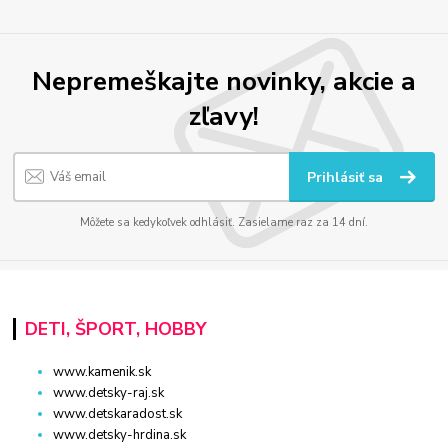
Nepremeškajte novinky, akcie a
zľavy!
Prihlásiť sa
Môžete sa kedykoľvek odhlásiť. Zasielame raz za 14 dní.
DETI, ŠPORT, HOBBY
www.kamenik.sk
www.detsky-raj.sk
www.detskaradost.sk
www.detsky-hrdina.sk