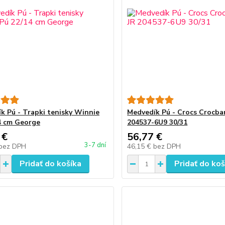
k Pú - Trapki tenisky Winnie
Medvedík Pú - Crocs Crocba
4 cm George
204537-6U9 30/31
 €
56,77 €
3-7 dní
bez DPH
46,15 €
bez DPH
Pridať do košíka
Pridať do koš