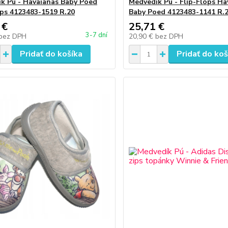
k Pú - Havaianas Baby Poed
Medvedík Pú - Flip-Flops Ha
ops 4123483-1519 R.20
Baby Poed 4123483-1141 R.
 €
25,71 €
3-7 dní
bez DPH
20,90 €
bez DPH
Pridať do košíka
Pridať do koš