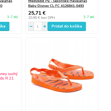
vaianas
Medvedík Pú - Japonské Havaianas
20
Baby Disney CL FC 4126841-0493
25,71 €
3-7 dní
3-7 dní
20,90 €
bez DPH
íka
Pridať do košíka