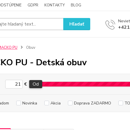
ODSTÚPENIE
GDPR
KONTAKTY
BLOG
Neviet
Hľadať
+421
MACKO PU
Obuv
KO PU - Detská obuv
€
Od
adom
Novinka
Akcia
Doprava ZADARMO
TO