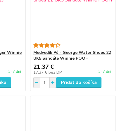
ger Winnie
Medvedík Pú - George Water Shoes 22
UK5 Sandále Winnie POOH
21,37 €
3-7 dní
3-7 dní
17,37 €
bez DPH
íka
Pridať do košíka