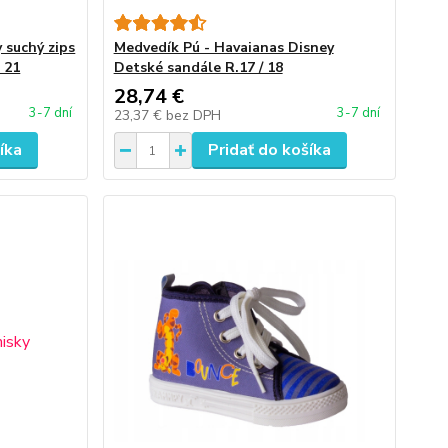
 suchý zips
Medvedík Pú - Havaianas Disney
 21
Detské sandále R.17 / 18
28,74 €
3-7 dní
3-7 dní
23,37 €
bez DPH
íka
Pridať do košíka