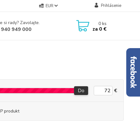
Prihlásenie
EUR
e si rady? Zavolajte.
0
ks
za
0 €
 940 949 000
Do
€
P produkt