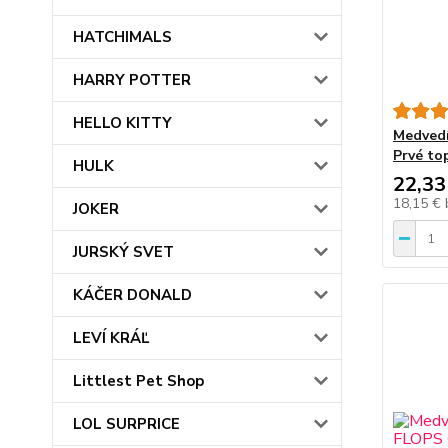
HATCHIMALS
HARRY POTTER
HELLO KITTY
Medvedí
Prvé to
HULK
22,33
18,15 €
JOKER
JURSKÝ SVET
KÁČER DONALD
LEVÍ KRÁĽ
Littlest Pet Shop
LOL SURPRICE