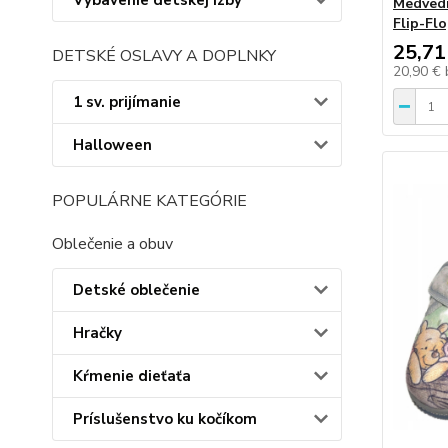
Vybavenie detskej izby
Medvedí
Flip-Fl
25,71
DETSKÉ OSLAVY A DOPLNKY
20,90 €
1 sv. prijímanie
Halloween
POPULÁRNE KATEGÓRIE
Oblečenie a obuv
Detské oblečenie
Hračky
Kŕmenie dieťaťa
Príslušenstvo ku kočíkom