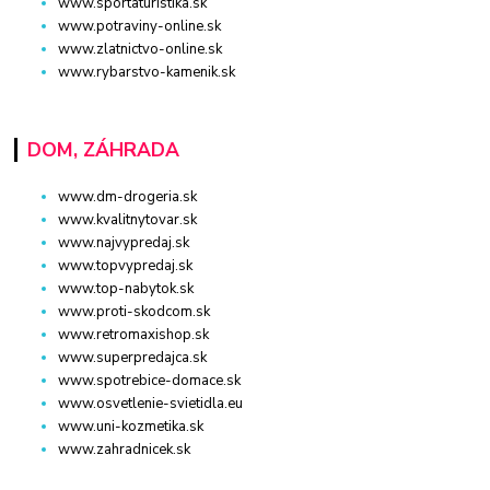
www.sportaturistika.sk
www.potraviny-online.sk
www.zlatnictvo-online.sk
www.rybarstvo-kamenik.sk
DOM, ZÁHRADA
www.dm-drogeria.sk
www.kvalitnytovar.sk
www.najvypredaj.sk
www.topvypredaj.sk
www.top-nabytok.sk
www.proti-skodcom.sk
www.retromaxishop.sk
www.superpredajca.sk
www.spotrebice-domace.sk
www.osvetlenie-svietidla.eu
www.uni-kozmetika.sk
www.zahradnicek.sk