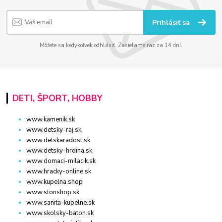
Prihlásiť sa
Môžete sa kedykoľvek odhlásiť. Zasielame raz za 14 dní.
DETI, ŠPORT, HOBBY
www.kamenik.sk
www.detsky-raj.sk
www.detskaradost.sk
www.detsky-hrdina.sk
www.domaci-milacik.sk
www.hracky-online.sk
www.kupelna.shop
www.stonshop.sk
www.sanita-kupelne.sk
www.skolsky-batoh.sk