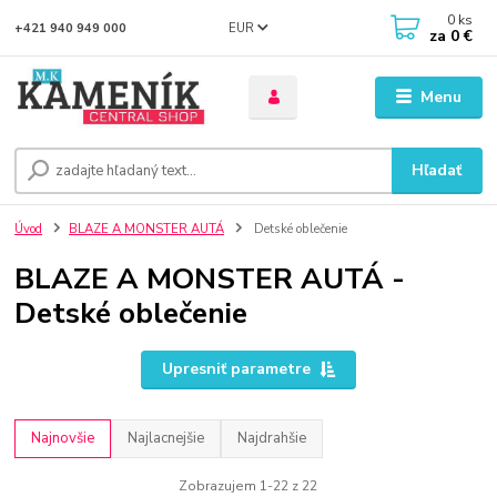
0
ks
EUR
+421 940 949 000
za
0 €
Menu
Hľadať
Úvod
BLAZE A MONSTER AUTÁ
Detské oblečenie
BLAZE A MONSTER AUTÁ -
Detské oblečenie
Upresniť parametre
Najnovšie
Najlacnejšie
Najdrahšie
Zobrazujem 1-22 z 22