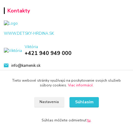
Kontakty
WWW.DETSKY-HRDINA.SK
Viktória
+421 940 949 000
info@kamenik.sk
Tieto webové stránky využívajú na poskytovanie svojich služieb
súbory cookies.
Viac informácií
.
Súhlasím
Nastavenia
© 2024 Všetky práva vyhradené KAMENIK.SK
Vytvorené na
Eshop-rychlo.sk
Súhlas môžete odmietnuť
tu
.