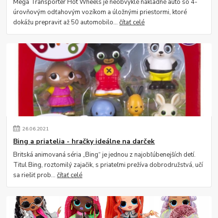
Mega Transporter Hot Wheels je neobvyklé nákladné auto so 4-
úrovňovým odťahovým vozíkom a úložnými priestormi, ktoré
dokážu prepraviť až 50 automobilo...
čítať celé
26
.
06
.
2021
Bing a priatelia - hračky ideálne na darček
Britská animovaná séria „Bing“ je jednou z najobľúbenejších detí.
Titul Bing, roztomilý zajačik, s priateľmi prežíva dobrodružstvá, učí
sa riešiť prob...
čítať celé