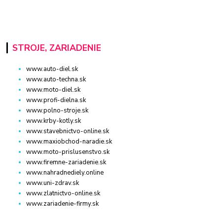
STROJE, ZARIADENIE
www.auto-diel.sk
www.auto-techna.sk
www.moto-diel.sk
www.profi-dielna.sk
www.polno-stroje.sk
www.krby-kotly.sk
www.stavebnictvo-online.sk
www.maxiobchod-naradie.sk
www.moto-prislusenstvo.sk
www.firemne-zariadenie.sk
www.nahradnediely.online
www.uni-zdrav.sk
www.zlatnictvo-online.sk
www.zariadenie-firmy.sk