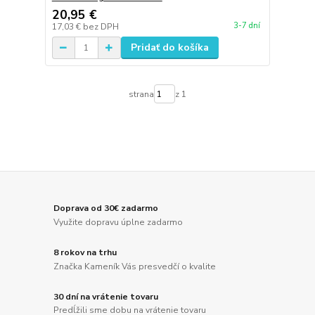
20,95 €
3-7 dní
17,03 €
bez DPH
Pridať do košíka
strana
z 1
Doprava od 30€ zadarmo
Využite dopravu úplne zadarmo
8 rokov na trhu
Značka Kameník Vás presvedčí o kvalite
30 dní na vrátenie tovaru
Predĺžili sme dobu na vrátenie tovaru