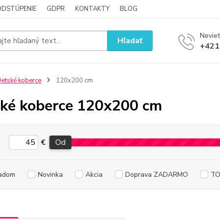
ODSTÚPENIE
GDPR
KONTAKTY
BLOG
Neviet
Hľadať
+421
etské koberce
120x200 cm
ké koberce 120x200 cm
€
Od
adom
Novinka
Akcia
Doprava ZADARMO
TO