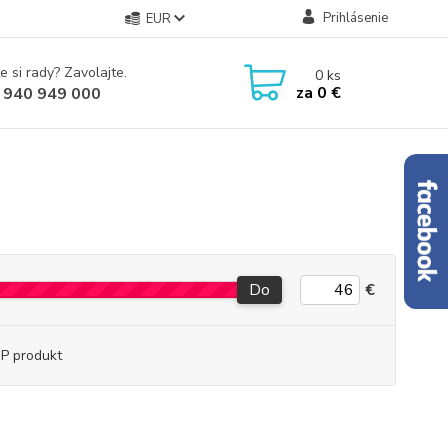
Prihlásenie
EUR
e si rady? Zavolajte.
0
ks
za
0 €
 940 949 000
Do
€
P produkt