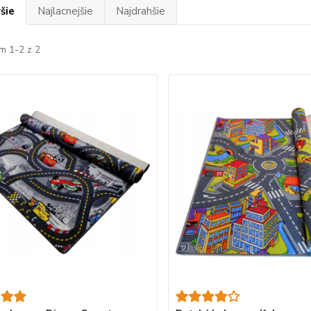
šie
Najlacnejšie
Najdrahšie
m 1-2 z 2