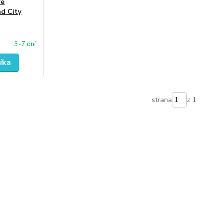
re
ad City
3-7 dní
íka
strana
z 1