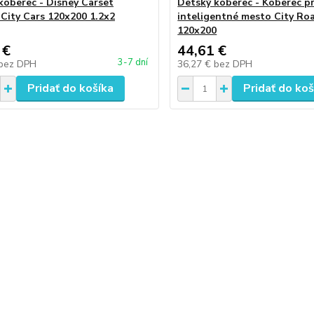
koberec - Disney Carset
Detský koberec - Koberec p
 City Cars 120x200 1.2x2
inteligentné mesto City Ro
120x200
 €
44,61 €
3-7 dní
bez DPH
36,27 €
bez DPH
Pridať do košíka
Pridať do koš