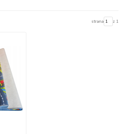
strana
z 1