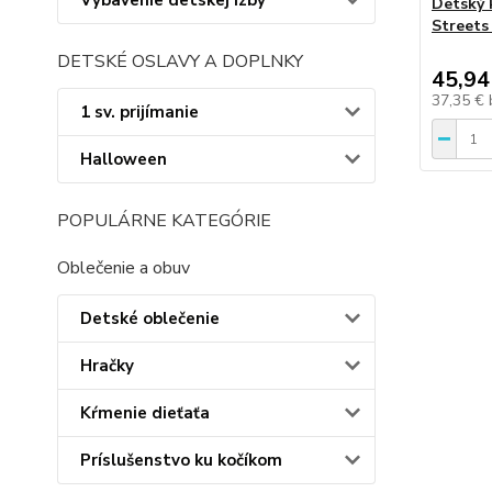
Vybavenie detskej izby
Detský 
Streets
DETSKÉ OSLAVY A DOPLNKY
45,94
37,35 €
1 sv. prijímanie
Halloween
POPULÁRNE KATEGÓRIE
Oblečenie a obuv
Detské oblečenie
Hračky
Kŕmenie dieťaťa
Príslušenstvo ku kočíkom