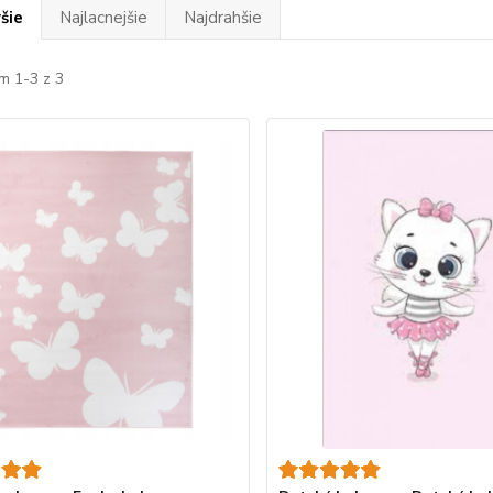
šie
Najlacnejšie
Najdrahšie
m 1-3 z 3