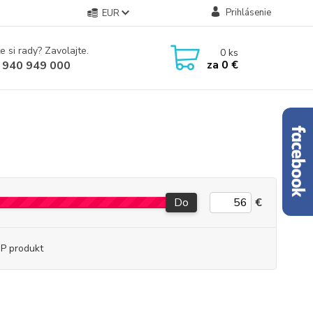
Prihlásenie
EUR
e si rady? Zavolajte.
0
ks
za
0 €
 940 949 000
Do
€
P produkt