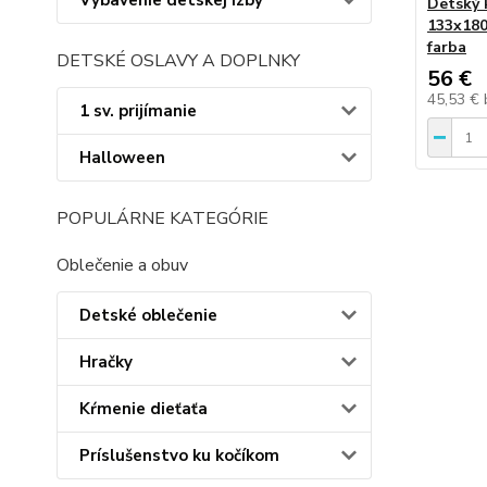
Vybavenie detskej izby
Detský 
133x180
farba
DETSKÉ OSLAVY A DOPLNKY
56 €
45,53 €
1 sv. prijímanie
Halloween
POPULÁRNE KATEGÓRIE
Oblečenie a obuv
Detské oblečenie
Hračky
Kŕmenie dieťaťa
Príslušenstvo ku kočíkom