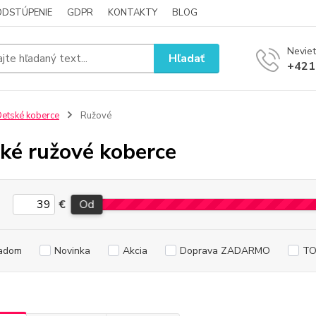
ODSTÚPENIE
GDPR
KONTAKTY
BLOG
Neviet
Hľadať
+421
etské koberce
Ružové
ké ružové koberce
€
Od
adom
Novinka
Akcia
Doprava ZADARMO
TO