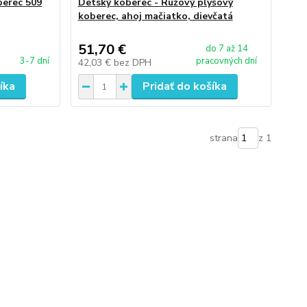
berec 509
Detský koberec - Ružový plyšový
koberec, ahoj mačiatko, dievčatá
51,70 €
do 7 až 14
3-7 dní
pracovných dní
42,03 €
bez DPH
íka
Pridať do košíka
strana
z 1