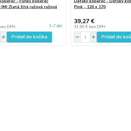
koberec - Funky koberec
Detský koberec - Detský ko
 IMI Zlatá žltá ružová ružová
Pink - 120 x 170
39,27 €
3-7 dní
bez DPH
31,93 €
bez DPH
Pridať do košíka
Pridať do koš