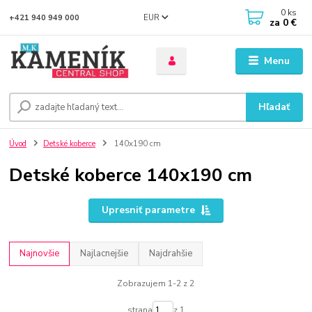
0
ks
EUR
+421 940 949 000
za
0 €
Menu
Hľadať
Úvod
Detské koberce
140x190 cm
Detské koberce 140x190 cm
Upresniť parametre
Najnovšie
Najlacnejšie
Najdrahšie
Zobrazujem 1-2 z 2
strana
z 1