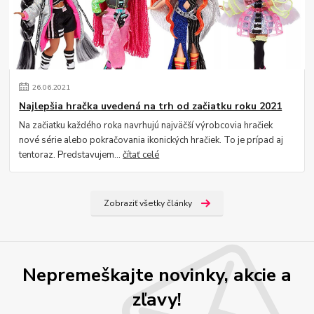
26
.
06
.
2021
Najlepšia hračka uvedená na trh od začiatku roku 2021
Na začiatku každého roka navrhujú najväčší výrobcovia hračiek
nové série alebo pokračovania ikonických hračiek. To je prípad aj
tentoraz. Predstavujem...
čítať celé
Zobraziť všetky články
Nepremeškajte novinky, akcie a
zľavy!