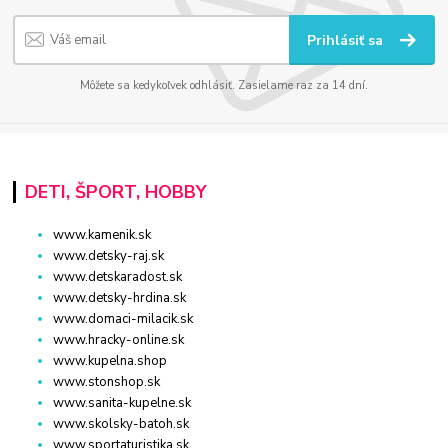
Prihlásiť sa
Môžete sa kedykoľvek odhlásiť. Zasielame raz za 14 dní.
DETI, ŠPORT, HOBBY
www.kamenik.sk
www.detsky-raj.sk
www.detskaradost.sk
www.detsky-hrdina.sk
www.domaci-milacik.sk
www.hracky-online.sk
www.kupelna.shop
www.stonshop.sk
www.sanita-kupelne.sk
www.skolsky-batoh.sk
www.sportaturistika.sk