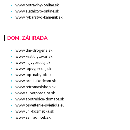
www.potraviny-online.sk
www.zlatnictvo-online.sk
www.rybarstvo-kamenik.sk
DOM, ZÁHRADA
www.dm-drogeria.sk
www.kvalitnytovar.sk
www.najvypredaj.sk
www.topvypredaj.sk
www.top-nabytok.sk
www.proti-skodcom.sk
www.retromaxishop.sk
www.superpredajca.sk
www.spotrebice-domace.sk
www.osvetlenie-svietidla.eu
www.uni-kozmetika.sk
www.zahradnicek.sk