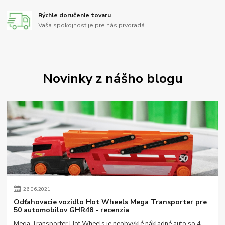
Rýchle doručenie tovaru
Vaša spokojnosť je pre nás prvoradá
Novinky z nášho blogu
26
.
06
.
2021
Odťahovacie vozidlo Hot Wheels Mega Transporter pre
50 automobilov GHR48 - recenzia
Mega Transporter Hot Wheels je neobvyklé nákladné auto so 4-