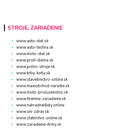
STROJE, ZARIADENIE
www.auto-diel.sk
www.auto-techna.sk
www.moto-diel.sk
www.profi-dielna.sk
www.polno-stroje.sk
www.krby-kotly.sk
www.stavebnictvo-online.sk
www.maxiobchod-naradie.sk
www.moto-prislusenstvo.sk
www.firemne-zariadenie.sk
www.nahradnediely.online
www.uni-zdrav.sk
www.zlatnictvo-online.sk
www.zariadenie-firmy.sk