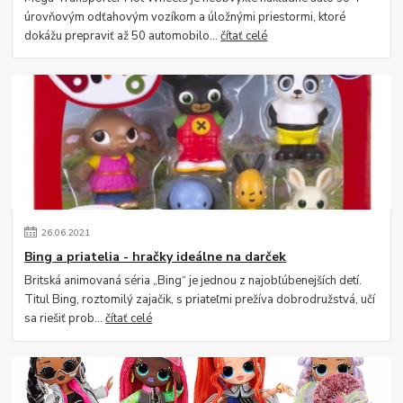
úrovňovým odťahovým vozíkom a úložnými priestormi, ktoré
dokážu prepraviť až 50 automobilo...
čítať celé
26
.
06
.
2021
Bing a priatelia - hračky ideálne na darček
Britská animovaná séria „Bing“ je jednou z najobľúbenejších detí.
Titul Bing, roztomilý zajačik, s priateľmi prežíva dobrodružstvá, učí
sa riešiť prob...
čítať celé