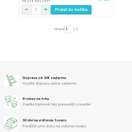
3-7 dní
54,03 €
bez DPH
Pridať do košíka
strana
z 1
Doprava od 30€ zadarmo
Využite dopravu úplne zadarmo
8 rokov na trhu
Značka Kameník Vás presvedčí o kvalite
30 dní na vrátenie tovaru
Predĺžili sme dobu na vrátenie tovaru