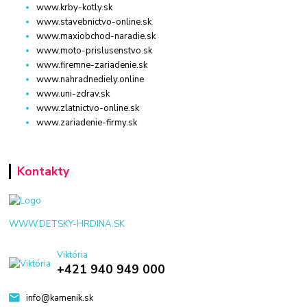
www.krby-kotly.sk
www.stavebnictvo-online.sk
www.maxiobchod-naradie.sk
www.moto-prislusenstvo.sk
www.firemne-zariadenie.sk
www.nahradnediely.online
www.uni-zdrav.sk
www.zlatnictvo-online.sk
www.zariadenie-firmy.sk
Kontakty
WWW.DETSKY-HRDINA.SK
Viktória
+421 940 949 000
info@kamenik.sk