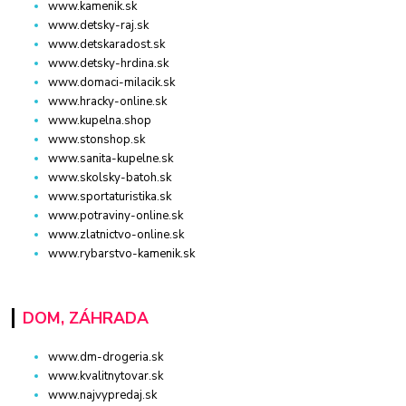
www.kamenik.sk
www.detsky-raj.sk
www.detskaradost.sk
www.detsky-hrdina.sk
www.domaci-milacik.sk
www.hracky-online.sk
www.kupelna.shop
www.stonshop.sk
www.sanita-kupelne.sk
www.skolsky-batoh.sk
www.sportaturistika.sk
www.potraviny-online.sk
www.zlatnictvo-online.sk
www.rybarstvo-kamenik.sk
DOM, ZÁHRADA
www.dm-drogeria.sk
www.kvalitnytovar.sk
www.najvypredaj.sk