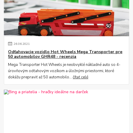
26
.
06
.
2021
Odťahovacie vozidlo Hot Wheels Mega Transporter pre
50 automobilov GHR48 - recenzia
Mega Transporter Hot Wheels je neobvyklé nákladné auto so 4-
úrovňovým odťahovým vozíkom a úložnými priestormi, ktoré
dokážu prepraviť až 50 automobilo...
čítať celé