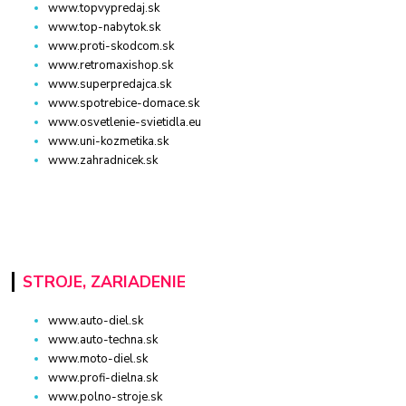
www.topvypredaj.sk
www.top-nabytok.sk
www.proti-skodcom.sk
www.retromaxishop.sk
www.superpredajca.sk
www.spotrebice-domace.sk
www.osvetlenie-svietidla.eu
www.uni-kozmetika.sk
www.zahradnicek.sk
STROJE, ZARIADENIE
www.auto-diel.sk
www.auto-techna.sk
www.moto-diel.sk
www.profi-dielna.sk
www.polno-stroje.sk