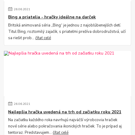
26
.
06
.
2021
Bing a priatelia - hračky ideálne na darček
Britská animovaná séria „Bing“ je jednou z najobľúbenejších detí.
Titul Bing, roztomilý zajačik, s priateľmi prežíva dobrodružstvá, učí
sa riešiť prob...
čítať celé
26
.
06
.
2021
Najlepšia hračka uvedená na trh od začiatku roku 2021
Na začiatku každého roka navrhujú najväčší výrobcovia hračiek
nové série alebo pokračovania ikonických hračiek. To je prípad aj
tentoraz. Predstavujem...
čítať celé