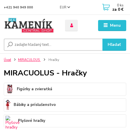
0
ks
EUR
+421 940 949 000
za
0 €
Menu
Hľadať
Úvod
MIRACULOUS
Hračky
MIRACUOLUS - Hračky
Figúrky a zvieratká
Bábiky a príslušenstvo
Plyšové hračky