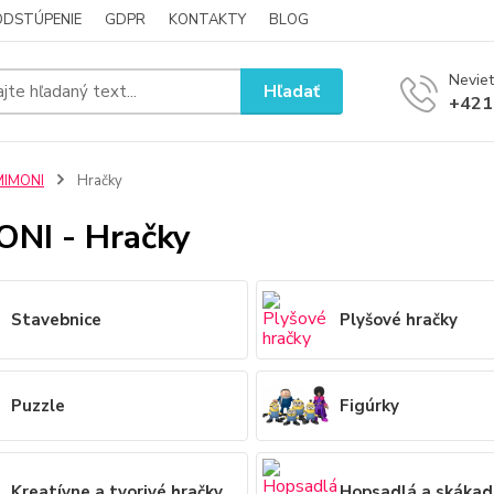
ODSTÚPENIE
GDPR
KONTAKTY
BLOG
Neviet
Hľadať
+421
MIMONI
Hračky
NI - Hračky
Stavebnice
Plyšové hračky
Puzzle
Figúrky
Kreatívne a tvorivé hračky
Hopsadlá a skákad