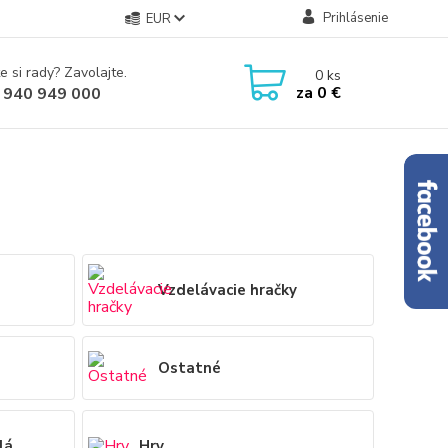
Prihlásenie
EUR
e si rady? Zavolajte.
0
ks
za
0 €
 940 949 000
Vzdelávacie hračky
Ostatné
lá
Hry