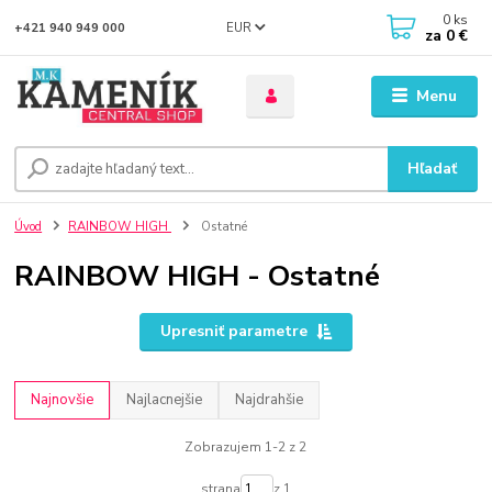
0
ks
EUR
+421 940 949 000
za
0 €
Menu
Hľadať
Úvod
RAINBOW HIGH
Ostatné
RAINBOW HIGH - Ostatné
Upresniť parametre
Najnovšie
Najlacnejšie
Najdrahšie
Zobrazujem 1-2 z 2
strana
z 1