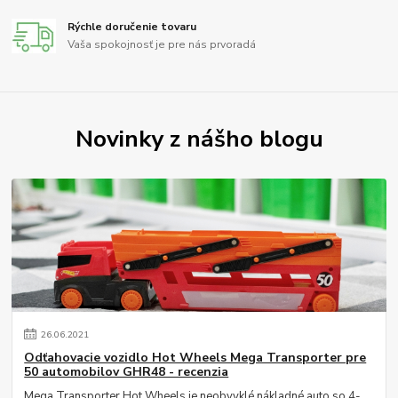
Rýchle doručenie tovaru
Vaša spokojnosť je pre nás prvoradá
Novinky z nášho blogu
26
.
06
.
2021
Odťahovacie vozidlo Hot Wheels Mega Transporter pre
50 automobilov GHR48 - recenzia
Mega Transporter Hot Wheels je neobvyklé nákladné auto so 4-