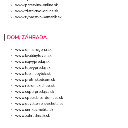
www.potraviny-online.sk
www.zlatnictvo-online.sk
www.rybarstvo-kamenik.sk
DOM, ZÁHRADA
www.dm-drogeria.sk
www.kvalitnytovar.sk
www.najvypredaj.sk
www.topvypredaj.sk
www.top-nabytok.sk
www.proti-skodcom.sk
www.retromaxishop.sk
www.superpredajca.sk
www.spotrebice-domace.sk
www.osvetlenie-svietidla.eu
www.uni-kozmetika.sk
www.zahradnicek.sk