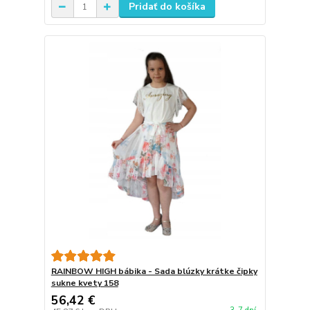
Pridať do košíka
RAINBOW HIGH bábika - Sada blúzky krátke čipky
sukne kvety 158
56,42 €