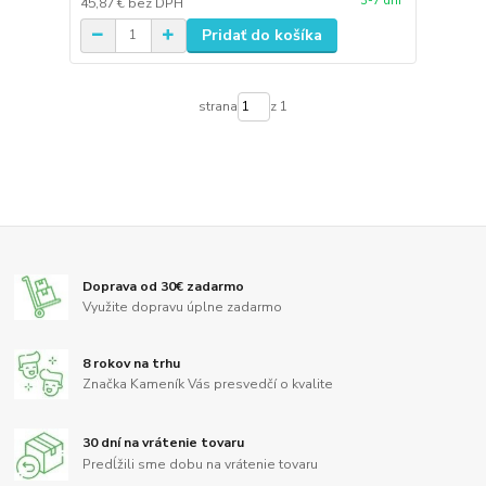
3-7 dní
45,87 €
bez DPH
Pridať do košíka
strana
z 1
Doprava od 30€ zadarmo
Využite dopravu úplne zadarmo
8 rokov na trhu
Značka Kameník Vás presvedčí o kvalite
30 dní na vrátenie tovaru
Predĺžili sme dobu na vrátenie tovaru