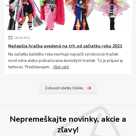
26
.
06
.
2021
Najlepšia hračka uvedená na trh od začiatku roku 2021
Na začiatku každého roka navrhujú najväčší výrobcovia hračiek
nové série alebo pokračovania ikonických hračiek. To je prípad aj
tentoraz. Predstavujem...
čítať celé
Zobraziť všetky články
Nepremeškajte novinky, akcie a
zľavy!