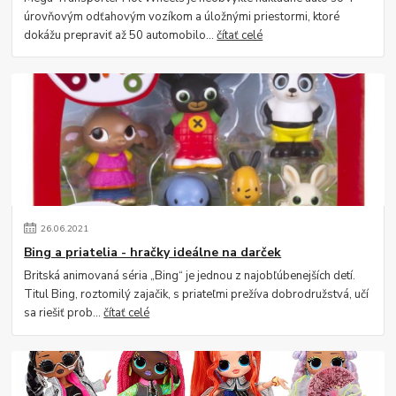
úrovňovým odťahovým vozíkom a úložnými priestormi, ktoré
dokážu prepraviť až 50 automobilo...
čítať celé
26
.
06
.
2021
Bing a priatelia - hračky ideálne na darček
Britská animovaná séria „Bing“ je jednou z najobľúbenejších detí.
Titul Bing, roztomilý zajačik, s priateľmi prežíva dobrodružstvá, učí
sa riešiť prob...
čítať celé