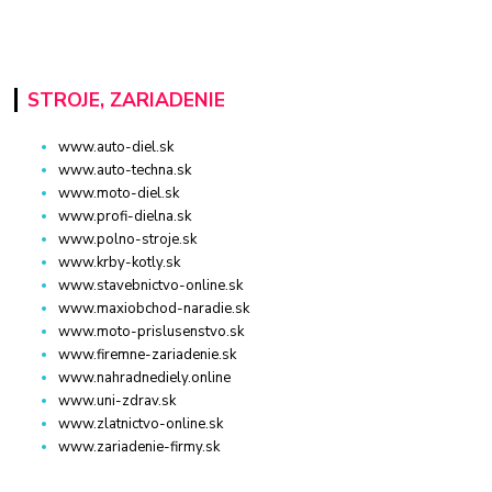
STROJE, ZARIADENIE
www.auto-diel.sk
www.auto-techna.sk
www.moto-diel.sk
www.profi-dielna.sk
www.polno-stroje.sk
www.krby-kotly.sk
www.stavebnictvo-online.sk
www.maxiobchod-naradie.sk
www.moto-prislusenstvo.sk
www.firemne-zariadenie.sk
www.nahradnediely.online
www.uni-zdrav.sk
www.zlatnictvo-online.sk
www.zariadenie-firmy.sk