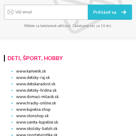
Prihlásiť sa
Môžete sa kedykoľvek odhlásiť. Zasielame raz za 14 dní.
DETI, ŠPORT, HOBBY
www.kamenik.sk
www.detsky-raj.sk
www.detskaradost.sk
www.detsky-hrdina.sk
www.domaci-milacik.sk
www.hracky-online.sk
www.kupelna.shop
www.stonshop.sk
www.sanita-kupelne.sk
www.skolsky-batoh.sk
www.sportaturistika.sk