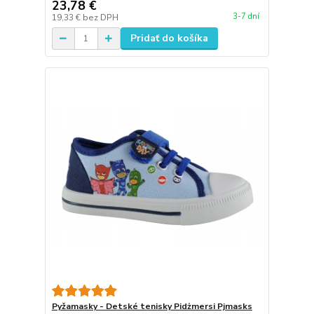
23,78 €
3-7 dní
19,33 €
bez DPH
Pridať do košíka
Pyžamasky - Detské tenisky Pidżmersi Pjmasks