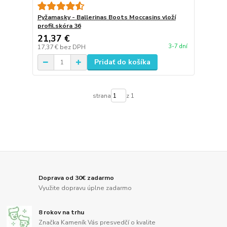
Pyžamasky - Ballerinas Boots Moccasins vloží
profil.skóra 36
21,37 €
3-7 dní
17,37 €
bez DPH
Pridať do košíka
strana
z 1
Doprava od 30€ zadarmo
Využite dopravu úplne zadarmo
8 rokov na trhu
Značka Kameník Vás presvedčí o kvalite