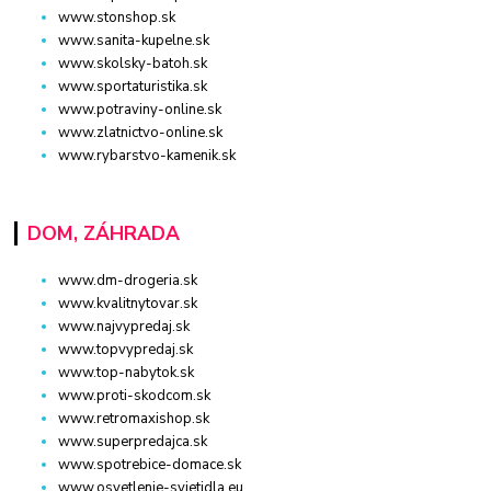
www.stonshop.sk
www.sanita-kupelne.sk
www.skolsky-batoh.sk
www.sportaturistika.sk
www.potraviny-online.sk
www.zlatnictvo-online.sk
www.rybarstvo-kamenik.sk
DOM, ZÁHRADA
www.dm-drogeria.sk
www.kvalitnytovar.sk
www.najvypredaj.sk
www.topvypredaj.sk
www.top-nabytok.sk
www.proti-skodcom.sk
www.retromaxishop.sk
www.superpredajca.sk
www.spotrebice-domace.sk
www.osvetlenie-svietidla.eu