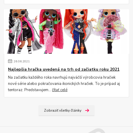
26
.
06
.
2021
Najlepšia hračka uvedená na trh od začiatku roku 2021
Na začiatku každého roka navrhujú najväčší výrobcovia hračiek
nové série alebo pokračovania ikonických hračiek. To je prípad aj
tentoraz. Predstavujem...
čítať celé
Zobraziť všetky články