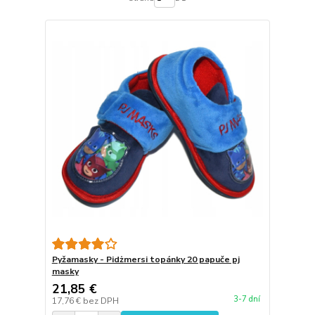
Pyžamasky - Pidżmersi topánky 20 papuče pj
masky
21,85 €
3-7 dní
17,76 €
bez DPH