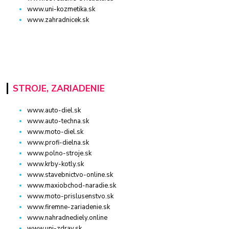
www.uni-kozmetika.sk
www.zahradnicek.sk
STROJE, ZARIADENIE
www.auto-diel.sk
www.auto-techna.sk
www.moto-diel.sk
www.profi-dielna.sk
www.polno-stroje.sk
www.krby-kotly.sk
www.stavebnictvo-online.sk
www.maxiobchod-naradie.sk
www.moto-prislusenstvo.sk
www.firemne-zariadenie.sk
www.nahradnediely.online
www.uni-zdrav.sk