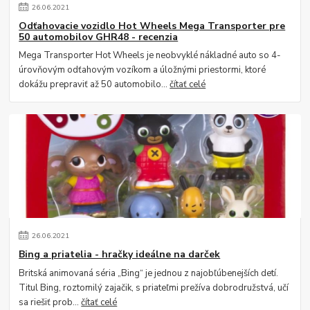
26
.
06
.
2021
Odťahovacie vozidlo Hot Wheels Mega Transporter pre
50 automobilov GHR48 - recenzia
Mega Transporter Hot Wheels je neobvyklé nákladné auto so 4-
úrovňovým odťahovým vozíkom a úložnými priestormi, ktoré
dokážu prepraviť až 50 automobilo...
čítať celé
26
.
06
.
2021
Bing a priatelia - hračky ideálne na darček
Britská animovaná séria „Bing“ je jednou z najobľúbenejších detí.
Titul Bing, roztomilý zajačik, s priateľmi prežíva dobrodružstvá, učí
sa riešiť prob...
čítať celé