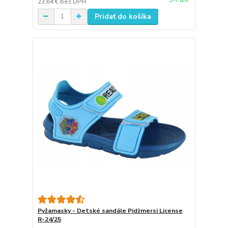
3-7 dní
23,64 €
bez DPH
Pridať do košíka
Pyžamasky - Detské sandále Pidżmersi License
R-24/25