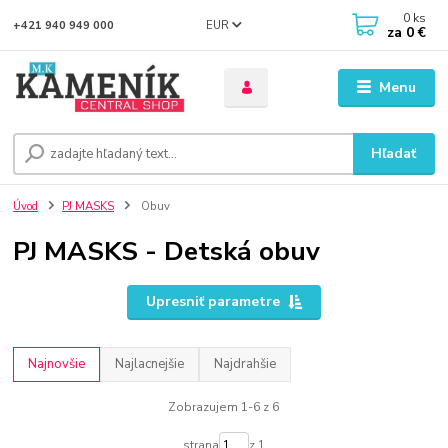
0
ks
EUR
+421 940 949 000
za
0 €
Menu
Hľadať
Úvod
PJ MASKS
Obuv
PJ MASKS - Detská obuv
Upresniť parametre
Najnovšie
Najlacnejšie
Najdrahšie
Zobrazujem 1-6 z 6
strana
z 1