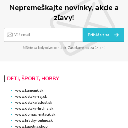
Nepremeškajte novinky, akcie a
zľavy!
Prihlásiť sa
Môžete sa kedykoľvek odhlásiť. Zasielame raz za 14 dní.
DETI, ŠPORT, HOBBY
www.kamenik.sk
www.detsky-raj.sk
www.detskaradost.sk
www.detsky-hrdina.sk
www.domaci-milacik.sk
www.hracky-online.sk
www.kupelna.shop