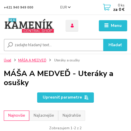
0
ks
EUR
+421 940 949 000
za
0 €
Menu
Hľadať
Úvod
MÁŠA A MEDVEĎ
Uteráky a osušky
MÁŠA A MEDVEĎ - Uteráky a
osušky
Upresniť parametre
Najnovšie
Najlacnejšie
Najdrahšie
Zobrazujem 1-2 z 2