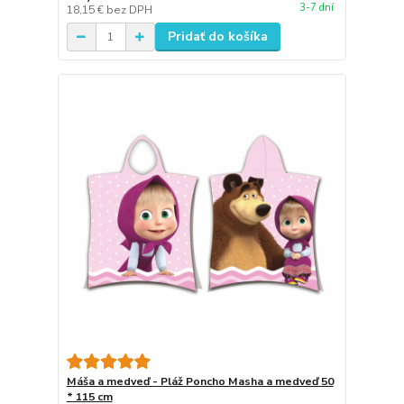
3-7 dní
18,15 €
bez DPH
Pridať do košíka
Máša a medveď - Pláž Poncho Masha a medveď 50
* 115 cm