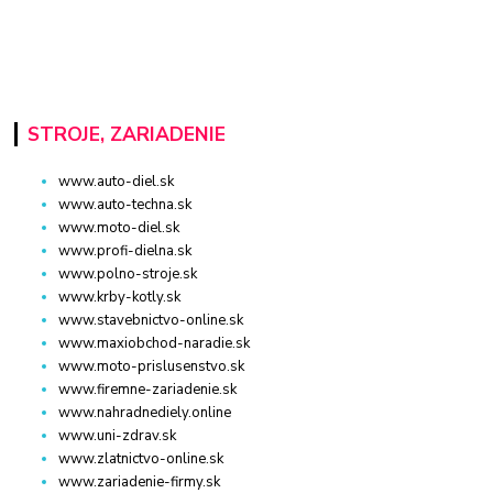
STROJE, ZARIADENIE
www.auto-diel.sk
www.auto-techna.sk
www.moto-diel.sk
www.profi-dielna.sk
www.polno-stroje.sk
www.krby-kotly.sk
www.stavebnictvo-online.sk
www.maxiobchod-naradie.sk
www.moto-prislusenstvo.sk
www.firemne-zariadenie.sk
www.nahradnediely.online
www.uni-zdrav.sk
www.zlatnictvo-online.sk
www.zariadenie-firmy.sk