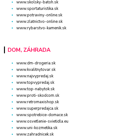
www.skolsky-batoh.sk
www.sportaturistika.sk
www.potraviny-online.sk
www.zlatnictvo-online.sk
www.rybarstvo-kamenik.sk
DOM, ZÁHRADA
www.dm-drogeria.sk
www.kvalitnytovar.sk
www.najvypredaj.sk
www.topvypredaj.sk
www.top-nabytok.sk
www.proti-skodcom.sk
www.retromaxishop.sk
www.superpredajca.sk
www.spotrebice-domace.sk
www.osvetlenie-svietidla.eu
www.uni-kozmetika.sk
www.zahradnicek.sk