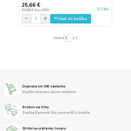
25,66 €
3-7 dní
20,86 €
bez DPH
Pridať do košíka
strana
z 1
Doprava od 30€ zadarmo
Využite dopravu úplne zadarmo
8 rokov na trhu
Značka Kameník Vás presvedčí o kvalite
30 dní na vrátenie tovaru