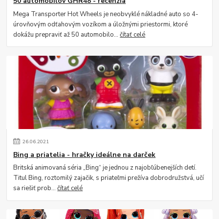
50 automobilov GHR48 - recenzia
Mega Transporter Hot Wheels je neobvyklé nákladné auto so 4-
úrovňovým odťahovým vozíkom a úložnými priestormi, ktoré
dokážu prepraviť až 50 automobilo...
čítať celé
26
.
06
.
2021
Bing a priatelia - hračky ideálne na darček
Britská animovaná séria „Bing“ je jednou z najobľúbenejších detí.
Titul Bing, roztomilý zajačik, s priateľmi prežíva dobrodružstvá, učí
sa riešiť prob...
čítať celé