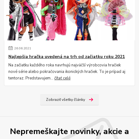
26
.
06
.
2021
Najlepšia hračka uvedená na trh od začiatku roku 2021
Na začiatku každého roka navrhujú najväčší výrobcovia hračiek
nové série alebo pokračovania ikonických hračiek. To je prípad aj
tentoraz. Predstavujem...
čítať celé
Zobraziť všetky články
Nepremeškajte novinky, akcie a