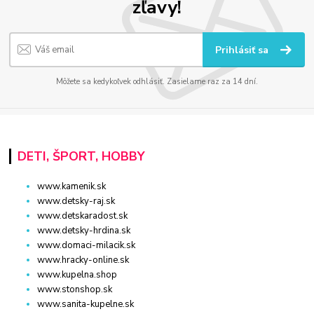
zľavy!
Prihlásiť sa
Môžete sa kedykoľvek odhlásiť. Zasielame raz za 14 dní.
DETI, ŠPORT, HOBBY
www.kamenik.sk
www.detsky-raj.sk
www.detskaradost.sk
www.detsky-hrdina.sk
www.domaci-milacik.sk
www.hracky-online.sk
www.kupelna.shop
www.stonshop.sk
www.sanita-kupelne.sk