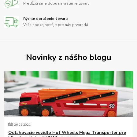
Predĺžili sme dobu na vrátenie tovaru
Rýchle doručenie tovaru
Vaša spokojnosť je pre nás prvoradá
Novinky z nášho blogu
26
.
06
.
2021
Odťahovacie vozidlo Hot Wheels Mega Transporter pre