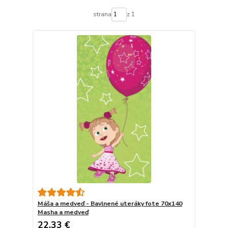
strana
z 1
Máša a medveď - Bavlnené uteráky fote 70x140
Masha a medveď
22,33 €