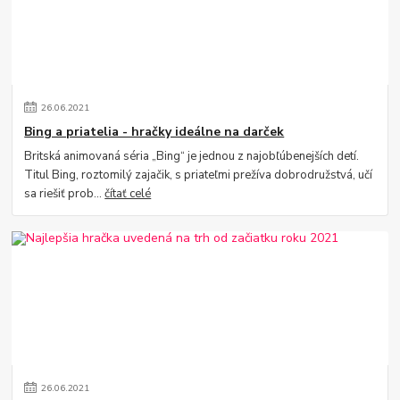
26
.
06
.
2021
Bing a priatelia - hračky ideálne na darček
Britská animovaná séria „Bing“ je jednou z najobľúbenejších detí.
Titul Bing, roztomilý zajačik, s priateľmi prežíva dobrodružstvá, učí
sa riešiť prob...
čítať celé
26
.
06
.
2021