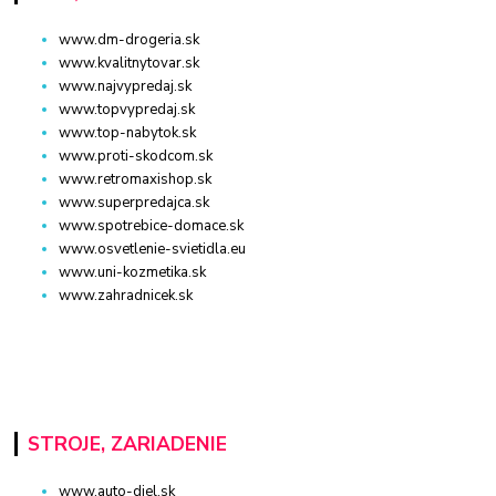
www.dm-drogeria.sk
www.kvalitnytovar.sk
www.najvypredaj.sk
www.topvypredaj.sk
www.top-nabytok.sk
www.proti-skodcom.sk
www.retromaxishop.sk
www.superpredajca.sk
www.spotrebice-domace.sk
www.osvetlenie-svietidla.eu
www.uni-kozmetika.sk
www.zahradnicek.sk
STROJE, ZARIADENIE
www.auto-diel.sk