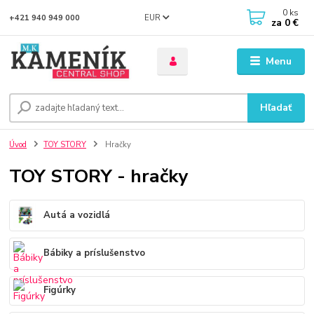
0
ks
EUR
+421 940 949 000
za
0 €
Menu
Hľadať
Úvod
TOY STORY
Hračky
TOY STORY - hračky
Autá a vozidlá
Bábiky a príslušenstvo
Figúrky