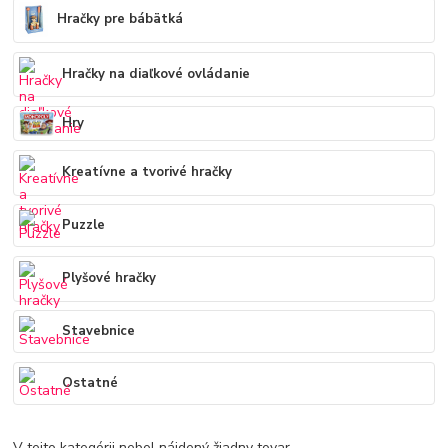
Hračky pre bábätká
Hračky na diaľkové ovládanie
Hry
Kreatívne a tvorivé hračky
Puzzle
Plyšové hračky
Stavebnice
Ostatné
V tejto kategórii nebol nájdený žiadny tovar.