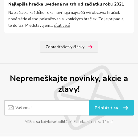
Najlepšia hračka uvedená na trh od začiatku roku 2021
Na začiatku každého roka navrhujú najväčší výrobcovia hračiek
nové série alebo pokračovania ikonických hračiek. To je prípad aj
tentoraz. Predstavujem...
čítať celé
Zobraziť všetky články
Nepremeškajte novinky, akcie a
zľavy!
Prihlásiť sa
Môžete sa kedykoľvek odhlásiť. Zasielame raz za 14 dní.