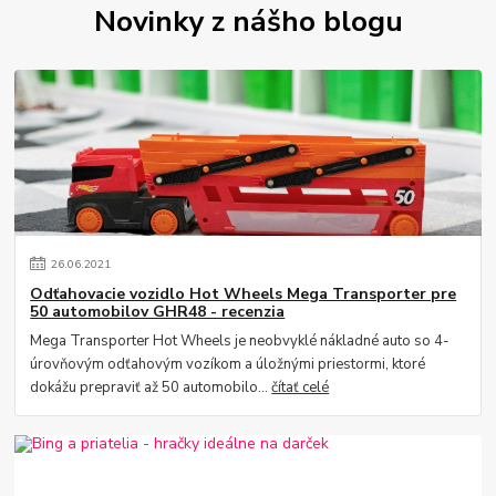
Novinky z nášho blogu
26
.
06
.
2021
Odťahovacie vozidlo Hot Wheels Mega Transporter pre
50 automobilov GHR48 - recenzia
Mega Transporter Hot Wheels je neobvyklé nákladné auto so 4-
úrovňovým odťahovým vozíkom a úložnými priestormi, ktoré
dokážu prepraviť až 50 automobilo...
čítať celé