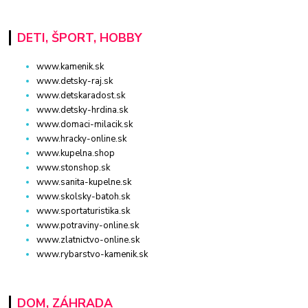
DETI, ŠPORT, HOBBY
www.kamenik.sk
www.detsky-raj.sk
www.detskaradost.sk
www.detsky-hrdina.sk
www.domaci-milacik.sk
www.hracky-online.sk
www.kupelna.shop
www.stonshop.sk
www.sanita-kupelne.sk
www.skolsky-batoh.sk
www.sportaturistika.sk
www.potraviny-online.sk
www.zlatnictvo-online.sk
www.rybarstvo-kamenik.sk
DOM, ZÁHRADA