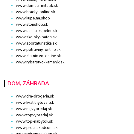
www.domaci-milacik.sk
www.hracky-online.sk
www.kupelna.shop
www.stonshop.sk
www.sanita-kupelne.sk
www.skolsky-batoh.sk
www.sportaturistika.sk
www.potraviny-online.sk
www.zlatnictvo-online.sk
www.rybarstvo-kamenik.sk
DOM, ZÁHRADA
www.dm-drogeria.sk
www.kvalitnytovar.sk
www.najvypredaj.sk
www.topvypredaj.sk
www.top-nabytok.sk
www.proti-skodcom.sk
www.retromaxishop.sk