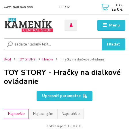
0
ks
EUR
+421 940 949 000
za
0 €
Menu
Hľadať
Úvod
TOY STORY
Hračky
Hračky na diaľkové ovládanie
TOY STORY - Hračky na diaľkové
ovládanie
Upresniť parametre
Najnovšie
Najlacnejšie
Najdrahšie
Zobrazujem 1-10 z 10