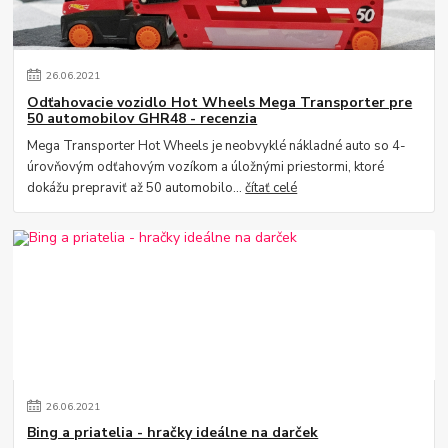
26
.
06
.
2021
Odťahovacie vozidlo Hot Wheels Mega Transporter pre
50 automobilov GHR48 - recenzia
Mega Transporter Hot Wheels je neobvyklé nákladné auto so 4-
úrovňovým odťahovým vozíkom a úložnými priestormi, ktoré
dokážu prepraviť až 50 automobilo...
čítať celé
26
.
06
.
2021
Bing a priatelia - hračky ideálne na darček