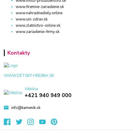
www.moto-prislusenstvo.sk
www.firemne-zariadenie.sk
www.nahradnediely.online
www.uni-zdrav.sk
www.zlatnictvo-online.sk
www.zariadenie-firmy.sk
Kontakty
WWW.DETSKY-HRDINA.SK
Viktória
+421 940 949 000
info@kamenik.sk