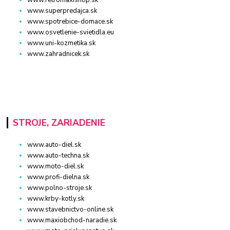
www.superpredajca.sk
www.spotrebice-domace.sk
www.osvetlenie-svietidla.eu
www.uni-kozmetika.sk
www.zahradnicek.sk
STROJE, ZARIADENIE
www.auto-diel.sk
www.auto-techna.sk
www.moto-diel.sk
www.profi-dielna.sk
www.polno-stroje.sk
www.krby-kotly.sk
www.stavebnictvo-online.sk
www.maxiobchod-naradie.sk