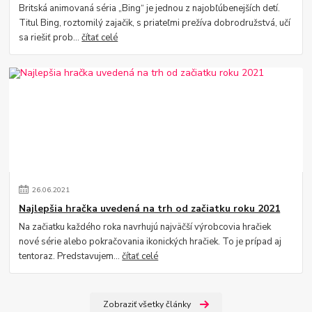
Britská animovaná séria „Bing“ je jednou z najobľúbenejších detí.
Titul Bing, roztomilý zajačik, s priateľmi prežíva dobrodružstvá, učí
sa riešiť prob...
čítať celé
26
.
06
.
2021
Najlepšia hračka uvedená na trh od začiatku roku 2021
Na začiatku každého roka navrhujú najväčší výrobcovia hračiek
nové série alebo pokračovania ikonických hračiek. To je prípad aj
tentoraz. Predstavujem...
čítať celé
Zobraziť všetky články