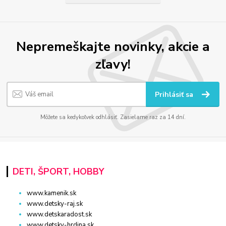
Nepremeškajte novinky, akcie a
zľavy!
Prihlásiť sa
Môžete sa kedykoľvek odhlásiť. Zasielame raz za 14 dní.
DETI, ŠPORT, HOBBY
www.kamenik.sk
www.detsky-raj.sk
www.detskaradost.sk
www.detsky-hrdina.sk