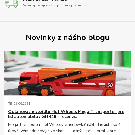
Vaša spokojnosť je pre nás prvoradá
Novinky z nášho blogu
26
.
06
.
2021
Odťahovacie vozidlo Hot Wheels Mega Transporter pre
50 automobilov GHR48 - recenzia
Mega Transporter Hot Wheels je neobvyklé nákladné auto so 4-
úrovňovým odťahovým vozíkom a úložnými priestormi, ktoré