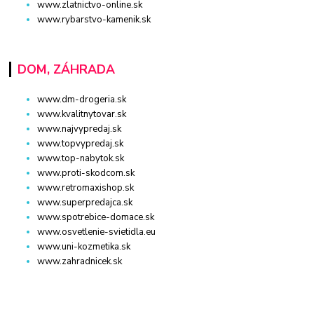
www.zlatnictvo-online.sk
www.rybarstvo-kamenik.sk
DOM, ZÁHRADA
www.dm-drogeria.sk
www.kvalitnytovar.sk
www.najvypredaj.sk
www.topvypredaj.sk
www.top-nabytok.sk
www.proti-skodcom.sk
www.retromaxishop.sk
www.superpredajca.sk
www.spotrebice-domace.sk
www.osvetlenie-svietidla.eu
www.uni-kozmetika.sk
www.zahradnicek.sk