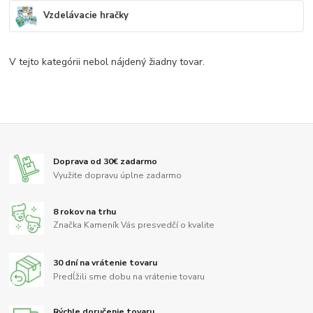
Vzdelávacie hračky
V tejto kategórii nebol nájdený žiadny tovar.
Doprava od 30€ zadarmo
Využite dopravu úplne zadarmo
8 rokov na trhu
Značka Kameník Vás presvedčí o kvalite
30 dní na vrátenie tovaru
Predĺžili sme dobu na vrátenie tovaru
Rýchle doručenie tovaru