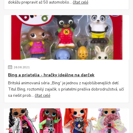
dokážu prepraviť až 50 automobilo...
čítať celé
26
.
06
.
2021
Bing a priatelia - hračky ideálne na darček
Britská animovaná séria „Bing“ je jednou z najobľúbenejších detí.
Titul Bing, roztomilý zajačik, s priateľmi prežíva dobrodružstvá, učí
sa riešiť prob...
čítať celé