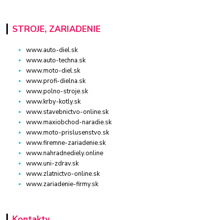
STROJE, ZARIADENIE
www.auto-diel.sk
www.auto-techna.sk
www.moto-diel.sk
www.profi-dielna.sk
www.polno-stroje.sk
www.krby-kotly.sk
www.stavebnictvo-online.sk
www.maxiobchod-naradie.sk
www.moto-prislusenstvo.sk
www.firemne-zariadenie.sk
www.nahradnediely.online
www.uni-zdrav.sk
www.zlatnictvo-online.sk
www.zariadenie-firmy.sk
Kontakty