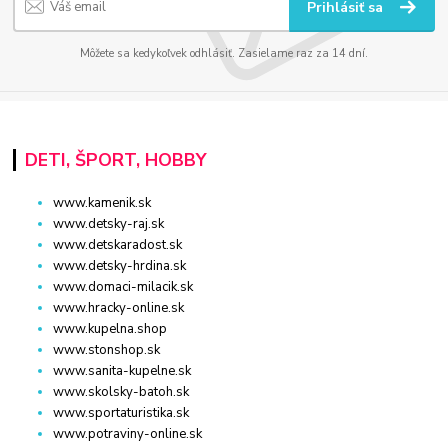
Prihlásiť sa
Môžete sa kedykoľvek odhlásiť. Zasielame raz za 14 dní.
DETI, ŠPORT, HOBBY
www.kamenik.sk
www.detsky-raj.sk
www.detskaradost.sk
www.detsky-hrdina.sk
www.domaci-milacik.sk
www.hracky-online.sk
www.kupelna.shop
www.stonshop.sk
www.sanita-kupelne.sk
www.skolsky-batoh.sk
www.sportaturistika.sk
www.potraviny-online.sk