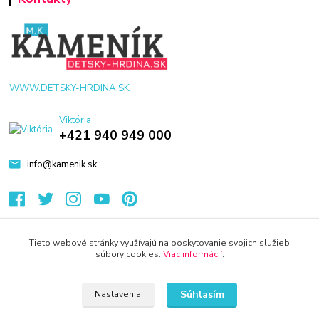
WWW.DETSKY-HRDINA.SK
Viktória
+421 940 949 000
info@kamenik.sk
Tieto webové stránky využívajú na poskytovanie svojich služieb
súbory cookies.
Viac informácií
.
© 2024 Všetky práva vyhradené KAMENIK.SK
Vytvorené na
Eshop-rychlo.sk
Súhlasím
Nastavenia