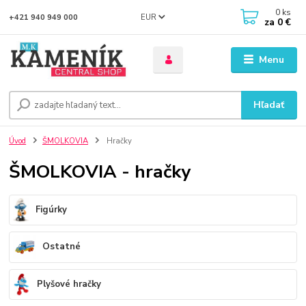
0
ks
EUR
+421 940 949 000
za
0 €
Menu
Hľadať
Úvod
ŠMOLKOVIA
Hračky
ŠMOLKOVIA - hračky
Figúrky
Ostatné
Plyšové hračky