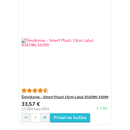
Šmolkovia - Smerf Plush 15cm Laluś 93439N 34399
33,57 €
3-7 dní
27,29 €
bez DPH
Pridať do košíka