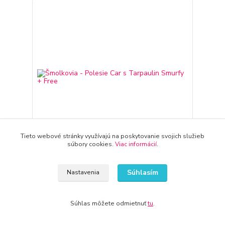
Tieto webové stránky využívajú na poskytovanie svojich služieb
súbory cookies.
Viac informácií
.
Šmolkovia - Polesie Car s Tarpaulin Smurfy + Free
Súhlasím
Nastavenia
31,91 €
3-7 dní
25,94 €
bez DPH
Súhlas môžete odmietnuť
tu
.
Pridať do košíka