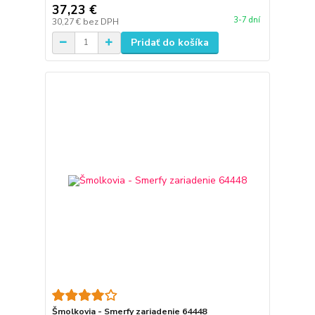
37,23 €
3-7 dní
30,27 €
bez DPH
Pridať do košíka
Šmolkovia - Smerfy zariadenie 64448