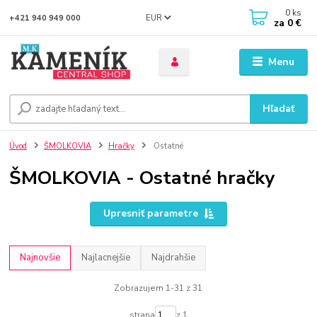
0
ks
EUR
+421 940 949 000
za
0 €
Menu
Hľadať
Úvod
ŠMOLKOVIA
Hračky
Ostatné
ŠMOLKOVIA - Ostatné hračky
Upresniť parametre
Najnovšie
Najlacnejšie
Najdrahšie
Zobrazujem 1-31 z 31
strana
z 1