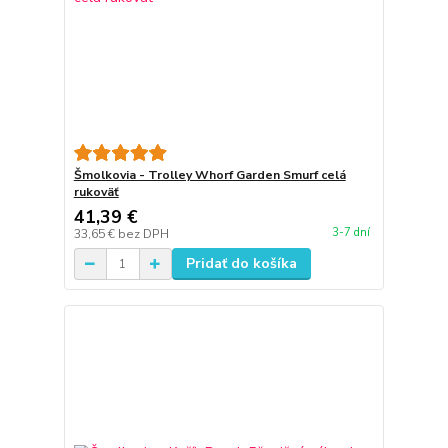
Šmolkovia - Trolley Whorf Garden Smurf celá
rukoväť
41,39 €
3-7 dní
33,65 €
bez DPH
Pridať do košíka