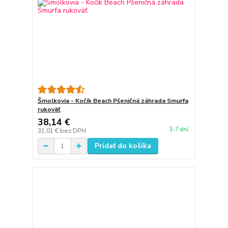
Šmolkovia - Kočík Beach Pšeničná záhrada Smurfa
rukoväť
38,14 €
3-7 dní
31,01 €
bez DPH
Pridať do košíka