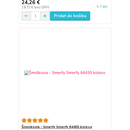
24,26 €
3-7 dní
19,72 €
bez DPH
Pridať do košíka
Šmolkovia - Smerfy Smerfy 64455 koleso