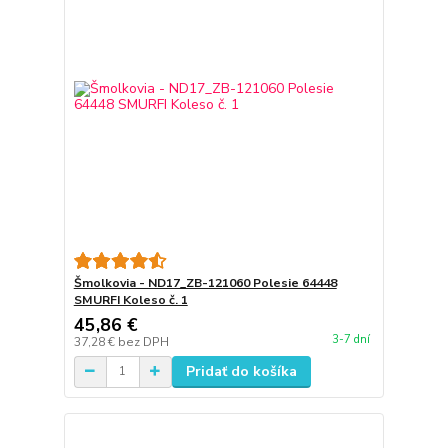
Šmolkovia - ND17_ZB-121060 Polesie 64448
SMURFI Koleso č. 1
45,86 €
3-7 dní
37,28 €
bez DPH
Pridať do košíka