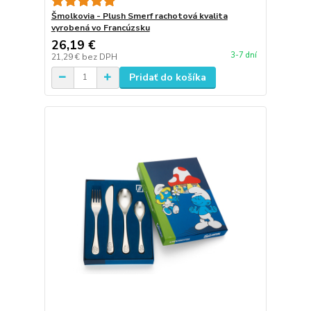
Šmolkovia - Plush Smerf rachotová kvalita
vyrobená vo Francúzsku
26,19 €
3-7 dní
21,29 €
bez DPH
Pridať do košíka