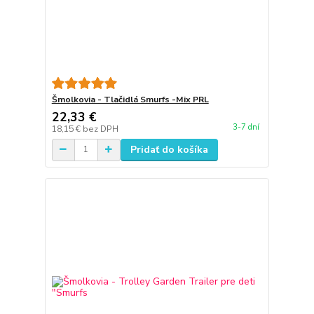
Šmolkovia - Tlačidlá Smurfs -Mix PRL
22,33 €
3-7 dní
18,15 €
bez DPH
Pridať do košíka