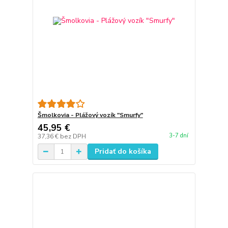
Šmolkovia - Plážový vozík "Smurfy"
45,95 €
3-7 dní
37,36 €
bez DPH
Pridať do košíka