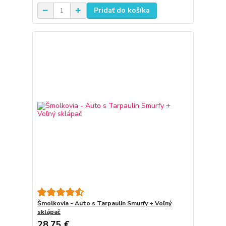
Pridať do košíka
Šmolkovia - Auto s Tarpaulin Smurfy + Voľný
sklápač
28,75 €