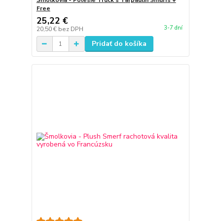
Šmolkovia - Polesie Truck s Tarpaulin Smurfs +
Free
25,22 €
3-7 dní
20,50 €
bez DPH
Pridať do košíka