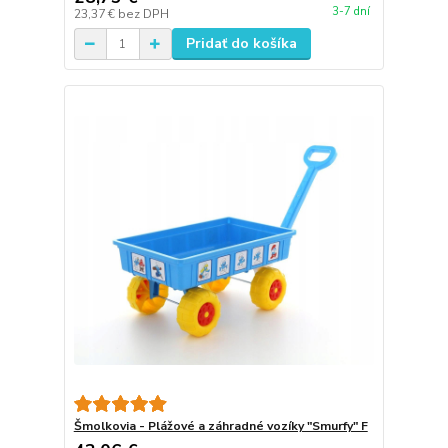
3-7 dní
23,37 €
bez DPH
Pridať do košíka
Šmolkovia - Plážové a záhradné vozíky "Smurfy" F