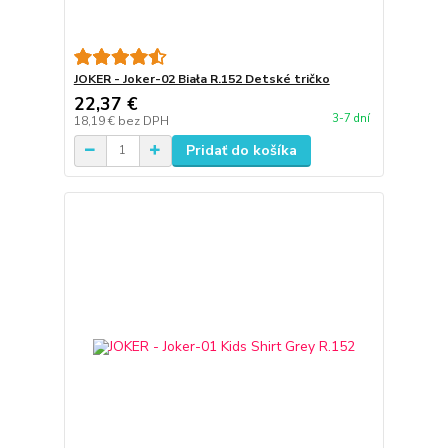
JOKER - Joker-02 Biała R.152 Detské tričko
22,37 €
3-7 dní
18,19 €
bez DPH
Pridať do košíka