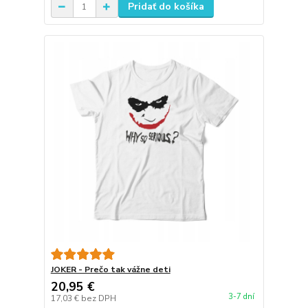
Pridať do košíka
JOKER - Prečo tak vážne deti
20,95 €
3-7 dní
17,03 €
bez DPH