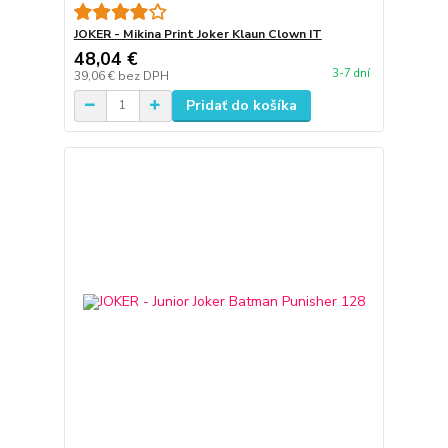
JOKER - Mikina Print Joker Klaun Clown IT
48,04 €
3-7 dní
39,06 €
bez DPH
Pridať do košíka