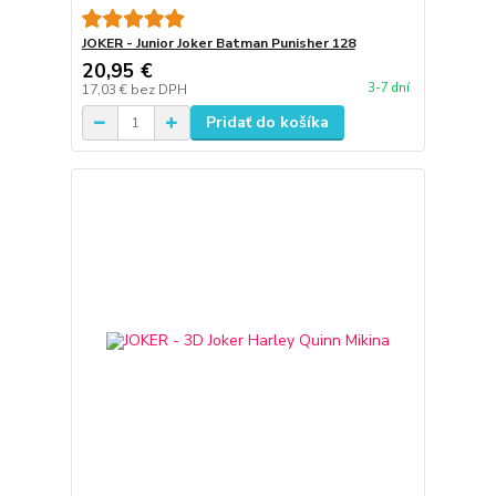
JOKER - Junior Joker Batman Punisher 128
20,95 €
3-7 dní
17,03 €
bez DPH
Pridať do košíka