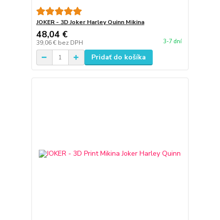
JOKER - 3D Joker Harley Quinn Mikina
48,04 €
3-7 dní
39,06 €
bez DPH
Pridať do košíka