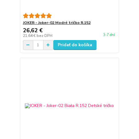
JOKER - Joker-02 Modré tričko R.152
26,62 €
3-7 dní
21,64 €
bez DPH
Pridať do košíka