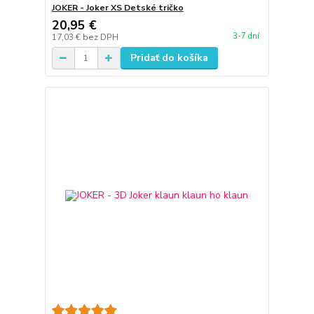
JOKER - Joker XS Detské tričko
20,95 €
3-7 dní
17,03 €
bez DPH
Pridať do košíka