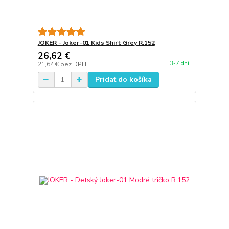
JOKER - Joker-01 Kids Shirt Grey R.152
26,62 €
3-7 dní
21,64 €
bez DPH
Pridať do košíka