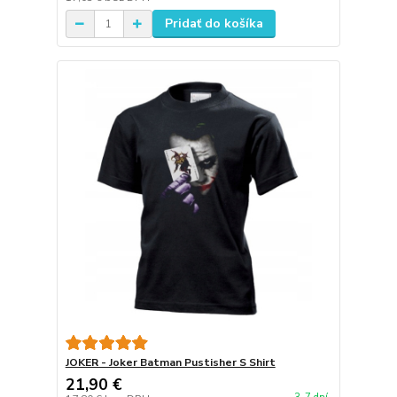
Pridať do košíka
JOKER - Joker Batman Pustisher S Shirt
21,90 €