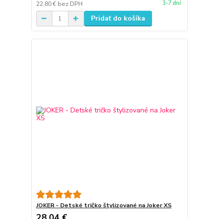
3-7 dní
22,80 €
bez DPH
Pridať do košíka
JOKER - Detské tričko štylizované na Joker XS
28,04 €