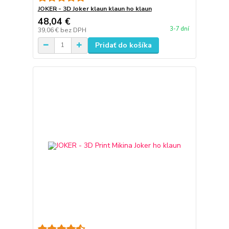
JOKER - 3D Joker klaun klaun ho klaun
48,04 €
3-7 dní
39,06 €
bez DPH
Pridať do košíka