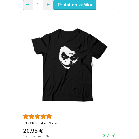
Pridať do košíka
JOKER - Joker 2 deti
20,95 €
3-7 dní
17,03 €
bez DPH