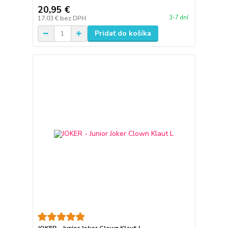
20,95 €
3-7 dní
17,03 €
bez DPH
Pridať do košíka