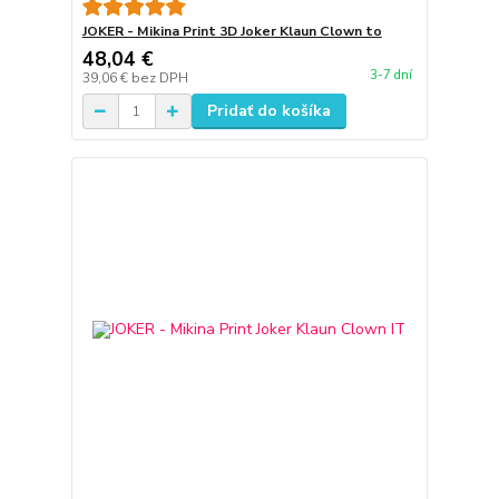
JOKER - Mikina Print 3D Joker Klaun Clown to
48,04 €
3-7 dní
39,06 €
bez DPH
Pridať do košíka